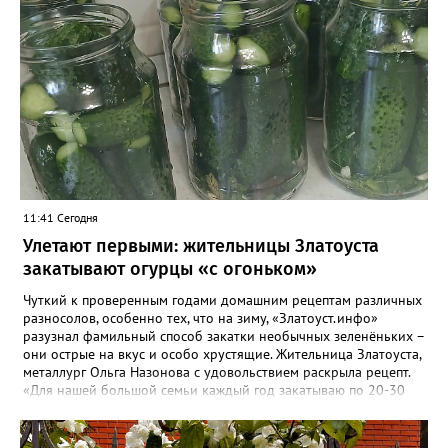
11:41 Сегодня
Улетают первыми: жительницы Златоуста
закатывают огурцы «с огоньком»
Чуткий к проверенным годами домашним рецептам различных
разносолов, особенно тех, что на зиму, «Златоуст.инфо»
разузнал фамильный способ закатки необычных зеленёньких –
они острые на вкус и особо хрустящие. Жительница Златоуста,
металлург Ольга Назонова с удовольствием раскрыла рецепт.
«Для нашей большой семьи каждый год закатываю по 20-30
банок таких огурчиков «с огоньком», но они всё равно
улетают со стола первыми, а гости неизменно просят рецепт, -
отметила Ольга. – Несмотря на это неласковое лето, парники