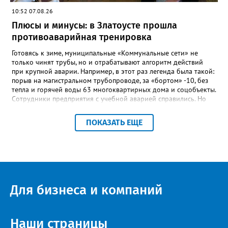
«Отличник народного просвещения», обладатель медали «За
10:52 07.08.26
доблестный труд», Галина Ивановна оставила не только
награды и документы, но и работающий, живой механизм
Плюсы и минусы: в Златоусте прошла
школы, который продолжает жить её принципами», - говорится
противоаварийная тренировка
в некрологе.
Готовясь к зиме, муниципальные «Коммунальные сети» не
только чинят трубы, но и отрабатывают алгоритм действий
при крупной аварии. Например, в этот раз легенда была такой:
порыв на магистральном трубопроводе, за «бортом» -10, без
тепла и горячей воды 63 многоквартирных дома и соцобъекты.
Сотрудники предприятия с учебной аварией справились. Но
участвовавшие в тренировке представители Госжилинспекции
отметили и недочёты. «Например, управляющие компании
ПОКАЗАТЬ ЕЩЕ
несвоевременно приняли меры для предотвращения
“перемерзания” общей домовой тепловой сети
многоквартирного дома, отсутствовало взаимодействие с
ресурсоснабжающей организацией, ЕДДС и иными службами»,
— сообщила начальник Главного управления ГЖИ Ирина
Настенко. В следующий раз, рекомендовали в
Госжилинспекции, службы должны действовать слаженно. И
Для бизнеса и компаний
оперативно делиться информацией со всеми
заинтересованными – от поставщика тепла до конечных
потребителей.
Наши страницы