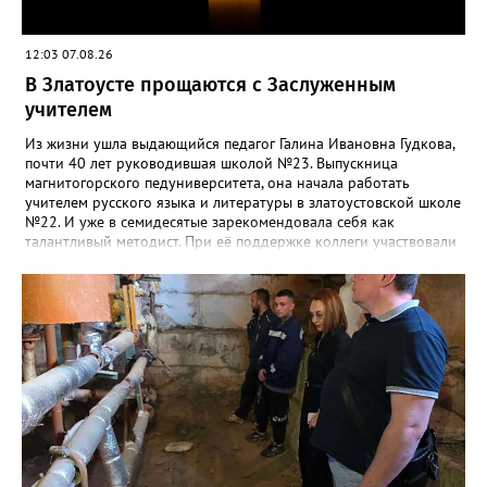
12:03 07.08.26
В Златоусте прощаются с Заслуженным
учителем
Из жизни ушла выдающийся педагог Галина Ивановна Гудкова,
почти 40 лет руководившая школой №23. Выпускница
магнитогорского педуниверситета, она начала работать
учителем русского языка и литературы в златоустовской школе
№22. И уже в семидесятые зарекомендовала себя как
талантливый методист. При её поддержке коллеги участвовали
в профессиональных конкурсах и добивались успехов.
«Благодаря её мудрому руководству в школе сформировался
сильный педагогический коллектив, объединённый общими
ценностями и любовью к своему делу. Для многих Галина
Ивановна навсегда останется не только талантливым
руководителем, но и настоящим Учителем с большой буквы», -
говорится в сообществе школы №23 во ВКонтакте. Свои
соболезнования семье Галины Ивановны выразил глава
Златоуста Олег Решетников. «Её вклад зафиксирован в
важнейших документах школы, но главное - он остался в
людях: в тех учителях, которых она поддержала, в тех
учениках, которых она вдохновила. Заслуженный учитель РФ,