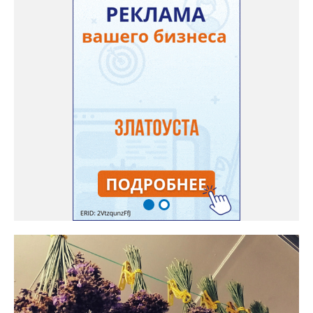
подкармливаю. Не терпится попробовать!». Опытные
бахчеводы из южных регионов в соцсетях посоветовали нашей
землячке: арбуз будет созревшим не раньше, чем с его кожуры
пропадет матовость (станет глянцевым). По срокам опыления
норма зрелости для «Коккоро» - не менее 42 дней от завязи
размером с грецкий орех. Екатерина выяснила у знающих
людей и причину своих неудач – её сеянцы не опылялись, и это
нужно было делать самостоятельно. «Мужской» цветочек для
этого прикладывают к «женскому» - тычинку к пестику. Фото:
Екатерина Громова, специально для «Златоуст.инфо».
Обсуждение новости здесь
ВКОНТАКТЕ https://vk.com/newszlatoust74