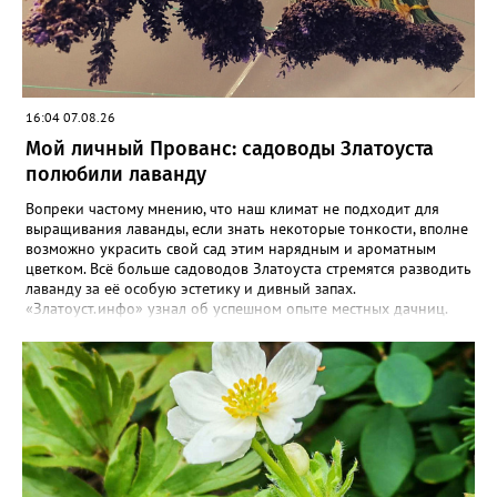
16:04 07.08.26
Мой личный Прованс: садоводы Златоуста
полюбили лаванду
Вопреки частому мнению, что наш климат не подходит для
выращивания лаванды, если знать некоторые тонкости, вполне
возможно украсить свой сад этим нарядным и ароматным
цветком. Всё больше садоводов Златоуста стремятся разводить
лаванду за её особую эстетику и дивный запах.
«Златоуст.инфо» узнал об успешном опыте местных дачниц.
«Я вырастила лаванду нежно-сиреневого красивого цвета из
семян (на фото), - отметила «Златоуст.инфо» хозяйка частного
дома Екатерина Бойко. – Посадила вдоль забора, потому что
низины этот цветок не любит. Вот уже второй год растет и
радует меня. Соседи просят саженцы: аромат и до них
доносится. В конце лета собираю лаванду в пучки, сушу –
получаются букеты и саше одновременно. Лаванда широко
используется и в кулинарии». Семена, отметила собеседница
нашего портала, у неё были сорта «Вознесенская узколистная».