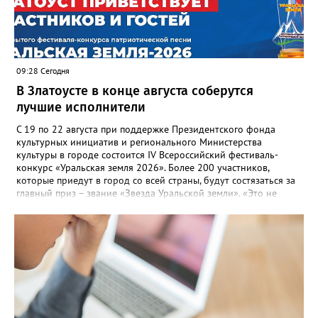
09:28 Сегодня
В Златоусте в конце августа соберутся
лучшие исполнители
С 19 по 22 августа при поддержке Президентского фонда
культурных инициатив и регионального Министерства
культуры в городе состоится IV Всероссийский фестиваль-
конкурс «Уральская земля 2026». Более 200 участников,
которые приедут в город со всей страны, будут состязаться за
главный приз – звание «Звезда Уральской земли». «Это не
просто конкурс, а четыре дня живого творчества:
прослушивания участников, мастер-классы от ведущих
наставников, выступления победителей прошлых лет и
приглашённых артистов», - сообщает оргкомитет. Вход на все
фестивальные мероприятия будет свободным. В 2025 году в
фестивале участвовали 26 финалистов из городов
Челябинской, Свердловской, Курганской, Оренбургской
областей, Ханты-Мансийского автономного округа и
Республики Башкортостан. Приглашённой звездой стал