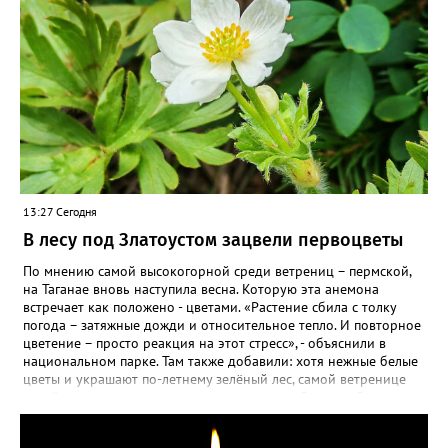
13:27 Сегодня
В лесу под Златоустом зацвели первоцветы
По мнению самой высокогорной среди ветрениц – пермской,
на Таганае вновь наступила весна. Которую эта анемона
встречает как положено - цветами. «Растение сбила с толку
погода – затяжные дожди и относительное тепло. И повторное
цветение – просто реакция на этот стресс», - объяснили в
национальном парке. Там также добавили: хотя нежные белые
цветы и украшают по-летнему зелёный лес, самой ветренице
такой «рецидив» пользы не приносит, а наоборот, забирает
силы перед долгой зимовкой.