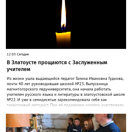
12:03 Сегодня
В Златоусте прощаются с Заслуженным
учителем
Из жизни ушла выдающийся педагог Галина Ивановна Гудкова,
почти 40 лет руководившая школой №23. Выпускница
магнитогорского педуниверситета, она начала работать
учителем русского языка и литературы в златоустовской школе
№22. И уже в семидесятые зарекомендовала себя как
талантливый методист. При её поддержке коллеги участвовали
в профессиональных конкурсах и добивались успехов.
«Благодаря её мудрому руководству в школе сформировался
сильный педагогический коллектив, объединённый общими
ценностями и любовью к своему делу. Для многих Галина
Ивановна навсегда останется не только талантливым