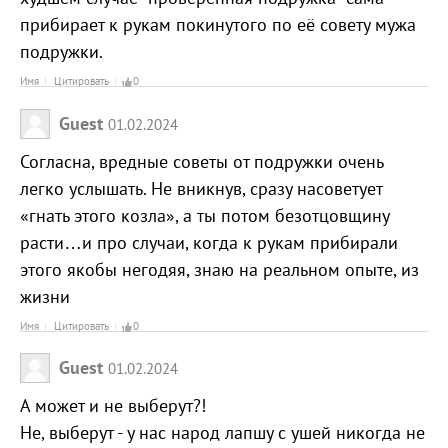
прибирает к рукам покинутого по её совету мужа
подружки.
Имя
Цитировать
0
Guest
01.02.2024
Согласна, вредные советы от подружки очень
легко услышать. Не вникнув, сразу насоветует
«гнать этого козла», а ты потом безотцовщину
расти…и про случаи, когда к рукам прибирали
этого якобы негодяя, знаю на реальном опыте, из
жизни
Имя
Цитировать
0
Guest
01.02.2024
А может и не выберут?!
Не, выберут - у нас народ лапшу с ушей никогда не