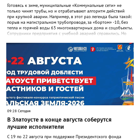
Готовясь к зиме, муниципальные «Коммунальные сети» не
только чинят трубы, но и отрабатывают алгоритм действий
при крупной аварии. Например, в этот раз легенда была такой:
порыв на магистральном трубопроводе, за «бортом» -10, без
тепла и горячей воды 63 многоквартирных дома и соцобъекты.
Сотрудники предприятия с учебной аварией справились. Но
участвовавшие в тренировке представители Госжилинспекции
отметили и недочёты. «Например, управляющие компании
несвоевременно приняли меры для предотвращения
“перемерзания” общей домовой тепловой сети
многоквартирного дома, отсутствовало взаимодействие с
ресурсоснабжающей организацией, ЕДДС и иными службами»,
— сообщила начальник Главного управления ГЖИ Ирина
Настенко. В следующий раз, рекомендовали в
Госжилинспекции, службы должны действовать слаженно. И
оперативно делиться информацией со всеми
заинтересованными – от поставщика тепла до конечных
потребителей.
09:28 Сегодня
В Златоусте в конце августа соберутся
лучшие исполнители
С 19 по 22 августа при поддержке Президентского фонда