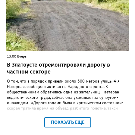
поставщиков. В чёрном списке уфимский подрядчик будет два
года.
13:00 Вчера
В Златоусте отремонтировали дорогу в
частном секторе
О том, что в порядок привели около 300 метров улицы 4-я
Нагорная, сообщили активисты Народного фронта. К
общественникам обратилась одна из жительниц – ветеран
педагогического труда, сейчас она ухаживает за супругом-
инвалидом. «Дорога годами была в критическом состоянии:
скорая тратила время на объезд разбитого полотна, такси
порой отказывались пробираться к домам, щадя подвеску, а
однажды реанимация не смогла добраться до больного.
ПОКАЗАТЬ ЕЩЕ
Жители писали в администрацию города и другие инстанции,
пытались ремонтировать дорогу своими силами – всё тщетно»,