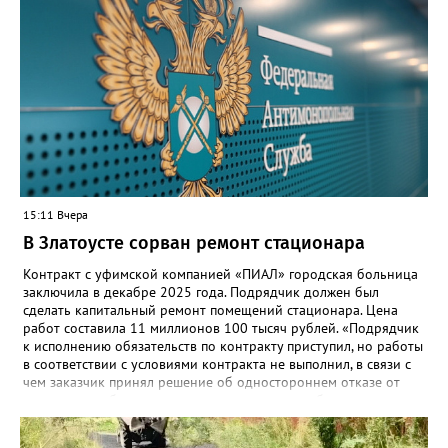
“Моя школа” объединит все школьные сервисы в единую
безопасную государственную экосистему. Предполагается, что
переход пройдёт максимально комфортно для пользователей».
Привычные функции - оценки, расписание, домашние задания,
связь с учителями, знакомые пользователям экосистемы
«Госуслуги Моя школа», не просто сохранятся, они будут
собраны в одном месте, подчеркнули в ведомстве. Причём в
этом случае переход на ТОР станет вообще незаметным.
15:11 Вчера
В Златоусте сорван ремонт стационара
Контракт с уфимской компанией «ПИАЛ» городская больница
заключила в декабре 2025 года. Подрядчик должен был
сделать капитальный ремонт помещений стационара. Цена
работ составила 11 миллионов 100 тысяч рублей. «Подрядчик
к исполнению обязательств по контракту приступил, но работы
в соответствии с условиями контракта не выполнил, в связи с
чем заказчик принял решение об одностороннем отказе от
исполнения обязательств по контракту», – сообщили в
Челябинском УФАС. Антимонопольная служба приняла
решение включить ООО «ПИАЛ» в реестр недобросовестных