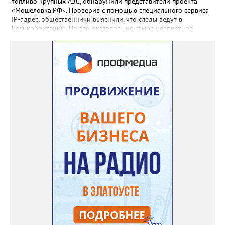
топливо крупных АЗС, обнаружили представители проекта
«Мошеловка.РФ». Проверив с помощью специального сервиса
IP-адрес, общественники выяснили, что следы ведут в
Великобританию. Но это оказалось не самое неприятное
открытие. «Сайт не содержит никакой конкретики.
Единственный рабочий элемент страницы — это форма
выбора объема топлива на 10, 50 или 100 литров с
последующим переходом к оплате. А значит, это классическая
ловушка мошенников», - сообщил руководитель Народного
фронта в Челябинской области Денис Рыжий. Активисты
советуют землякам быть осторожнее. И рассказывать о
подобных схемах «Мошеловке.РФ». Между тем, ситуация на
российском топливном рынке вроде бы стабилизировалась,
рапортуют власти. По данным замминистра энергетики Павла
Сорокина, очередей на АЗС нет в Москве, Санкт-Петербурге и
Ленинградской области. Во многих регионах сняты
ограничения на продажу бензина. В Челябинской области
региональный топливный штаб был создан в конце июня. 18
июля после очередного заседания губернатор Алексей Текслер
поручил увеличить количество бензовозов, вывести на самые
загруженные АЗС полицейские патрули, контролировать запасы
бензина и объёмы его продаж, а также обеспечить
бесперебойное снабжение горючим пожарных, скорых и
общественного транспорта.