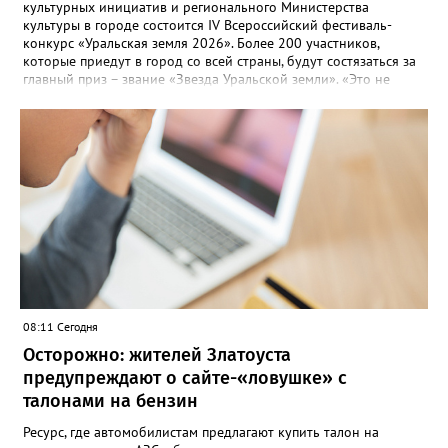
культурных инициатив и регионального Министерства
культуры в городе состоится IV Всероссийский фестиваль-
конкурс «Уральская земля 2026». Более 200 участников,
которые приедут в город со всей страны, будут состязаться за
главный приз – звание «Звезда Уральской земли». «Это не
просто конкурс, а четыре дня живого творчества:
прослушивания участников, мастер-классы от ведущих
наставников, выступления победителей прошлых лет и
приглашённых артистов», - сообщает оргкомитет. Вход на все
фестивальные мероприятия будет свободным. В 2025 году в
фестивале участвовали 26 финалистов из городов
Челябинской, Свердловской, Курганской, Оренбургской
областей, Ханты-Мансийского автономного округа и
Республики Башкортостан. Приглашённой звездой стал
идейный вдохновитель, организатор фестиваля, эстрадный
певец, победитель главного патриотического конкурса страны
«Солдатский конверт», лауреат премии в области культуры и
искусства «Золотая лира», участник телевизионных проектов
08:11 Сегодня
на Первом канале, обладатель звания «Голос страны» Алексей
Ковин.
Осторожно: жителей Златоуста
предупреждают о сайте-«ловушке» с
талонами на бензин
Ресурс, где автомобилистам предлагают купить талон на