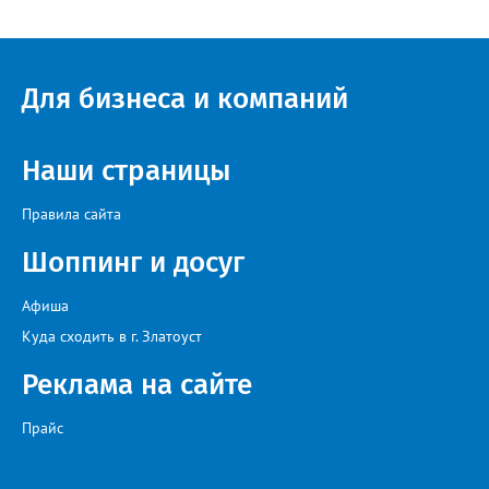
– рассказали в ОНФ. Общественники подчеркнули: именно
они добились, чтобы участок разровняли и отсыпали. Для
этого потребовалось обратиться в мэрию Златоуста.
Для бизнеса и компаний
Наши страницы
Правила сайта
Шоппинг и досуг
Афиша
Куда сходить в г. Златоуст
Реклама на сайте
Прайс