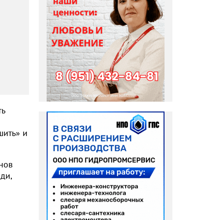
ть
шить» и
онов
ди,