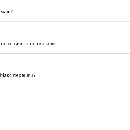
латмаш?
тно и ничего не сказали
на Макс перешли?