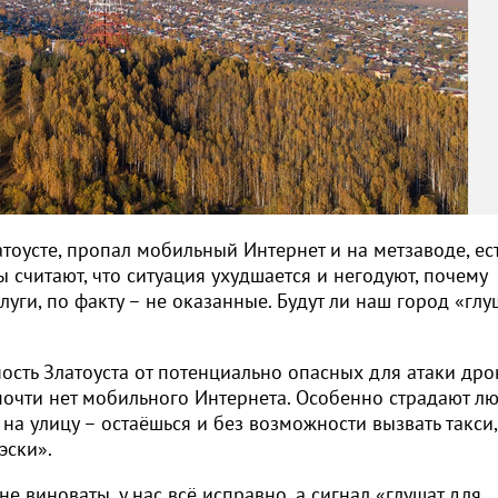
тоусте, пропал мобильный Интернет и на метзаводе, ес
 считают, что ситуация ухудшается и негодуют, почему
луги, по факту – не оказанные. Будут ли наш город «глу
ность Златоуста от потенциально опасных для атаки др
почти нет мобильного Интернета. Особенно страдают лю
на улицу – остаёшься и без возможности вызвать такси,
эски».
е виноваты, у нас всё исправно, а сигнал «глушат для