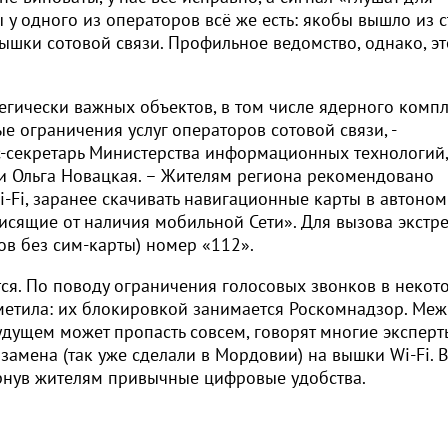
 у одного из операторов всё же есть: якобы вышло из 
шки сотовой связи. Профильное ведомство, однако, эт
тегически важных объектов, в том числе ядерного комп
е ограничения услуг операторов сотовой связи, -
-секретарь Министерства информационных технологий,
и Ольга Новацкая. – Жителям региона рекомендовано
-Fi, заранее скачивать навигационные карты в автоно
исящие от наличия мобильной Сети». Для вызова экстр
ов без сим-карты) номер «112».
ся. По поводу ограничения голосовых звонков в некот
метила: их блокировкой занимается Роскомнадзор. Меж
удущем может пропасть совсем, говорят многие эксперт
замена (так уже сделали в Мордовии) на вышки Wi-Fi. 
ернув жителям привычные цифровые удобства.