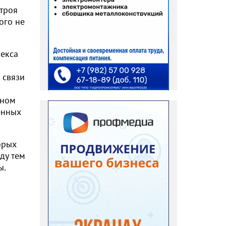
строя
ого не
лекса
 связи
мном
енных
орых
ду тем
ы.
В