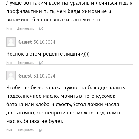
Лучше вот таким всем натуральным лечиться и для
профилактики пить, чем бады химозные и
витамины бесполезные из аптеки есть
Имя
Цитировать
0
Guest
30.10.2024
Чеснок в этом рецепте лишний))))
Имя
Цитировать
0
Guest
31.10.2024
Чтобы не было запаха нужно на блюдце налить
подсолнечное масло, мочить в него кусочек
батона или хлеба и съесть,3стол ложки масла
достаточно,это непротивно, можно подсолмть
масло.Запаха не будет.
Имя
Цитировать
0