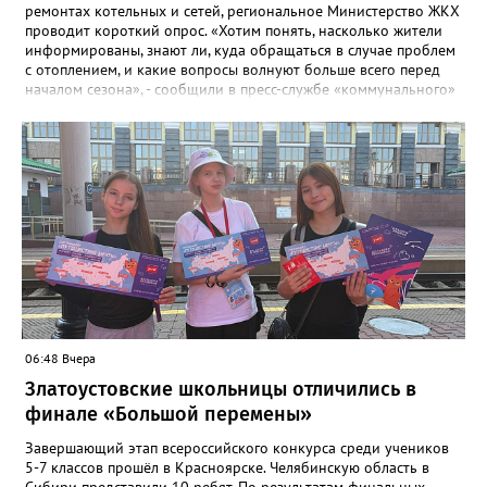
ремонтах котельных и сетей, региональное Министерство ЖКХ
проводит короткий опрос. «Хотим понять, насколько жители
информированы, знают ли, куда обращаться в случае проблем
с отоплением, и какие вопросы волнуют больше всего перед
началом сезона», - сообщили в пресс-службе «коммунального»
ведомства. В анкете, с которой ознакомился «Златоуст.инфо»,
6 вопросов. Южноуральцам, например, предлагают поделиться
опасениями, мучающими их накануне зимы. Среди вариантов:
своевременное начало отопительного сезона, температура в
квартире, возможные аварии и перебои, размер платы за
отопление. А также поставить оценку работе управляющей
компании – в диапазоне от «Безусловно хорошо» до
«Безусловно плохо». «Опрос займет всего пару минут, но ваши
ответы помогут обратить внимание на темы, которые
действительно важны для людей», - утверждают в
министерстве.
06:48 Вчера
Златоустовские школьницы отличились в
финале «Большой перемены»
Завершающий этап всероссийского конкурса среди учеников
5-7 классов прошёл в Красноярске. Челябинскую область в
Сибири представили 10 ребят. По результатам финальных