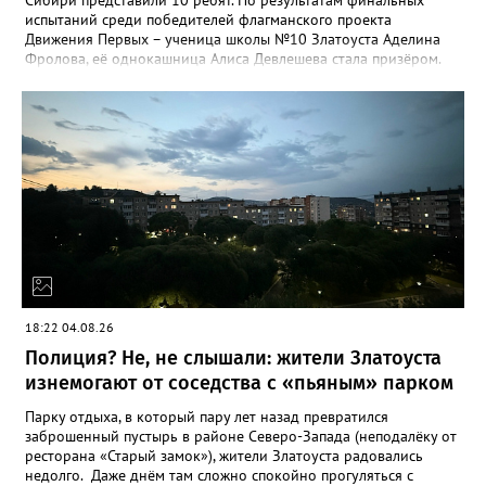
испытаний среди победителей флагманского проекта
Движения Первых – ученица школы №10 Златоуста Аделина
Фролова, её однокашница Алиса Девлешева стала призёром.
«Церемония закрытия финала прошла в Сибирском
федеральном университете с участием Президента Российской
Федерации Владимира Путина, который поздравил участников
с успешным завершением конкурса и отметил значимость
проекта для развития талантливой молодёжи», - сообщили в
Движении Первых Златоуста. Победителей Всероссийского
конкурса «Большая перемена» ждёт многодневное
«Путешествие мечты» на специальном поезде РЖД по
маршруту Москва-Владивосток с остановками на Байкале и
космодроме Байконур, а также в крупных городах по дороге.
18:22 04.08.26
Полиция? Не, не слышали: жители Златоуста
изнемогают от соседства с «пьяным» парком
Парку отдыха, в который пару лет назад превратился
заброшенный пустырь в районе Северо-Запада (неподалёку от
ресторана «Старый замок»), жители Златоуста радовались
недолго. Даже днём там сложно спокойно прогуляться с