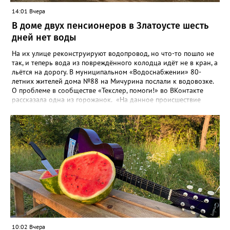
14:01 Вчера
В доме двух пенсионеров в Златоусте шесть
дней нет воды
На их улице реконструируют водопровод, но что-то пошло не
так, и теперь вода из повреждённого колодца идёт не в кран, а
льётся на дорогу. В муниципальном «Водоснабжении» 80-
летних жителей дома №88 на Мичурина послали к водовозке.
О проблеме в сообществе «Текслер, помоги!» во ВКонтакте
рассказала одна из горожанок. «На данное происшествие
аварийная бригада до сих пор не приехала, и по словам
гл.инженера Шепелева А.Н. из обслуживающей организации
МУП ЗГО "Златоустовское Водоснабжение" ул. Островского, 7,
никакие работы по восстановлению подачи воды в дом
проводиться не будут. Вот уже шесть дней пенсионеры без
воды!», - пишет возмущённая женщина (стиль, орфография и
пунктуация авторские). Под обращением есть комментарий
пользователя под ником Olga Vyacheslavovna. Она сообщает:
сейчас МУП «Водоснабжение» ведёт реконструкцию сетей в
посёлке и работать приходится в сложных условиях горной
местности. «К сожалению, в процессе бурения иногда
выявляются или случайно повреждаются существующие вводы
малого диаметра, - отмечает Olga Vyacheslavovna. - Зачастую
10:02 Вчера
такие вводы не отражены в исполнительной документации