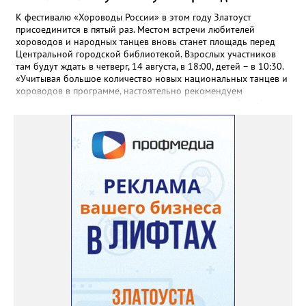
К фестивалю «Хороводы России» в этом году Златоуст
присоединится в пятый раз. Местом встречи любителей
хороводов и народных танцев вновь станет площадь перед
Центральной городской библиотекой. Взрослых участников
там будут ждать в четверг, 14 августа, в 18:00, детей – в 10:30.
«Учитывая большое количество новых национальных танцев и
хороводов в программе, настоятельно рекомендуем
познакомиться с ними на репетициях, которые пройдут 6
(четверг) и 11 (вторник) августа в 18:00 на той же площади, -
сообщают организаторы. И добавляют: - Репетиции состоятся в
любую погоду! Если не на открытом воздухе, то в большом
зале на 5-ом этаже». Праздники для детей и взрослых в этом
году будут объединены общим названием «Златоустовский
народ, вставай в единый хоровод!».