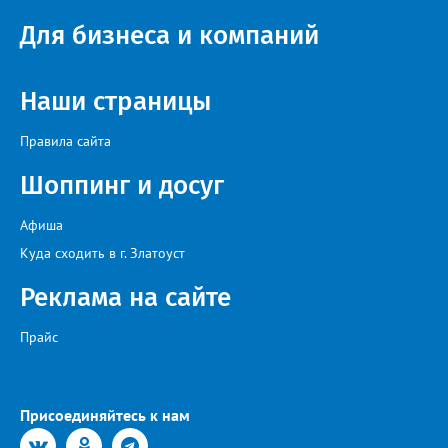
областей, Ханты-Мансийского автономного округа и
Республики Башкортостан. Приглашённой звездой стал
Для бизнеса и компаний
идейный вдохновитель, организатор фестиваля, эстрадный
певец, победитель главного патриотического конкурса страны
«Солдатский конверт», лауреат премии в области культуры и
искусства «Золотая лира», участник телевизионных проектов
Наши страницы
на Первом канале, обладатель звания «Голос страны» Алексей
Ковин.
Правила сайта
Шоппинг и досуг
Афиша
Куда сходить в г. Златоуст
Реклама на сайте
Прайс
Присоединяйтесь к нам