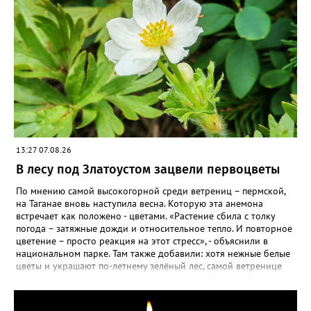
13:27 07.08.26
В лесу под Златоустом зацвели первоцветы
По мнению самой высокогорной среди ветрениц – пермской,
на Таганае вновь наступила весна. Которую эта анемона
встречает как положено - цветами. «Растение сбила с толку
погода – затяжные дожди и относительное тепло. И повторное
цветение – просто реакция на этот стресс», - объяснили в
национальном парке. Там также добавили: хотя нежные белые
цветы и украшают по-летнему зелёный лес, самой ветренице
такой «рецидив» пользы не приносит, а наоборот, забирает
силы перед долгой зимовкой.