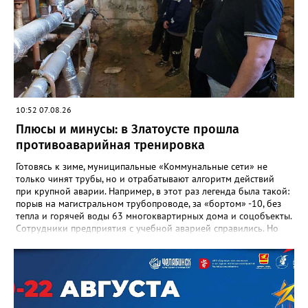
Ивановна навсегда останется не только талантливым
руководителем, но и настоящим Учителем с большой буквы», -
говорится в сообществе школы №23 во ВКонтакте. Свои
соболезнования семье Галины Ивановны выразил глава
Златоуста Олег Решетников. «Её вклад зафиксирован в
важнейших документах школы, но главное - он остался в
людях: в тех учителях, которых она поддержала, в тех
учениках, которых она вдохновила. Заслуженный учитель РФ,
«Отличник народного просвещения», обладатель медали «За
10:52 07.08.26
доблестный труд», Галина Ивановна оставила не только
награды и документы, но и работающий, живой механизм
Плюсы и минусы: в Златоусте прошла
школы, который продолжает жить её принципами», - говорится
противоаварийная тренировка
в некрологе.
Готовясь к зиме, муниципальные «Коммунальные сети» не
только чинят трубы, но и отрабатывают алгоритм действий
при крупной аварии. Например, в этот раз легенда была такой:
порыв на магистральном трубопроводе, за «бортом» -10, без
тепла и горячей воды 63 многоквартирных дома и соцобъекты.
Сотрудники предприятия с учебной аварией справились. Но
участвовавшие в тренировке представители Госжилинспекции
отметили и недочёты. «Например, управляющие компании
несвоевременно приняли меры для предотвращения
“перемерзания” общей домовой тепловой сети
многоквартирного дома, отсутствовало взаимодействие с
ресурсоснабжающей организацией, ЕДДС и иными службами»,