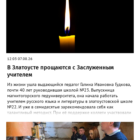
12:03 07.08.26
В Златоусте прощаются с Заслуженным
учителем
Из жизни ушла выдающийся педагог Галина Ивановна Гудкова,
почти 40 лет руководившая школой №23. Выпускница
магнитогорского педуниверситета, она начала работать
учителем русского языка и литературы в златоустовской школе
№22. И уже в семидесятые зарекомендовала себя как
талантливый методист. При её поддержке коллеги участвовали
в профессиональных конкурсах и добивались успехов.
«Благодаря её мудрому руководству в школе сформировался
сильный педагогический коллектив, объединённый общими
ценностями и любовью к своему делу. Для многих Галина