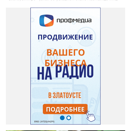
«Я вырастила лаванду нежно-сиреневого красивого цвета из
семян (на фото), - отметила «Златоуст.инфо» хозяйка частного
дома Екатерина Бойко. – Посадила вдоль забора, потому что
низины этот цветок не любит. Вот уже второй год растет и
радует меня. Соседи просят саженцы: аромат и до них
доносится. В конце лета собираю лаванду в пучки, сушу –
получаются букеты и саше одновременно. Лаванда широко
используется и в кулинарии». Семена, отметила собеседница
нашего портала, у неё были сорта «Вознесенская узколистная».
Только она хорошо зимует без укрытия. Всхожесть оказалась
на удивление хорошей: из пяти семян из каждой пачки четыре
взошли даже без стратификации. После покупки (по весне)
садовод советует сразу убрать семена в холодильник на два
месяца, а место посадки - мульчировать мелкой корой. Семена
самосевом в ней отлично прорастают. Если иногда срезать
сухие цветы и стряхивать семена вокруг куртины, лаванда
весной прорастет сама. Ещё один секрет – этот символ
Прованса не любит «вкусную» почву. Добавляйте в посадочную
яму гравий и песок – требуется хороший дренаж. В первый год
Екатерина рекомендует цветы убирать, чтобы силы куста
пошли на наращивание корневой системы. А со второго года
пусть лаванда цветёт во всю силу! Фото: Екатерина Бойко,
специально для «Златоуст.инфо». Обсуждение новости здесь
ВКОНТАКТЕ https://vk.com/newszlatoust74