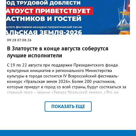
— сообщила начальник Главного управления ГЖИ Ирина
Настенко. В следующий раз, рекомендовали в
Госжилинспекции, службы должны действовать слаженно. И
оперативно делиться информацией со всеми
заинтересованными – от поставщика тепла до конечных
потребителей.
09:28 07.08.26
В Златоусте в конце августа соберутся
лучшие исполнители
С 19 по 22 августа при поддержке Президентского фонда
культурных инициатив и регионального Министерства
культуры в городе состоится IV Всероссийский фестиваль-
конкурс «Уральская земля 2026». Более 200 участников,
которые приедут в город со всей страны, будут состязаться за
главный приз – звание «Звезда Уральской земли». «Это не
просто конкурс, а четыре дня живого творчества:
прослушивания участников, мастер-классы от ведущих
ПОКАЗАТЬ ЕЩЕ
наставников, выступления победителей прошлых лет и
приглашённых артистов», - сообщает оргкомитет. Вход на все
фестивальные мероприятия будет свободным. В 2025 году в
фестивале участвовали 26 финалистов из городов
Челябинской, Свердловской, Курганской, Оренбургской