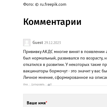
Фото: © ru.freepik.com
Комментарии
Guest
29.12.2023
Прививку АКДС многие винят в появлении а
был нормальный, развивался по возрасту, н
откатился в развитии. У некоторых такие п
вакцинаторы бормочут - это значит у вас б
Личное мнение, сформированное на описан
Имя
Цитировать
0
Ваше имя
*