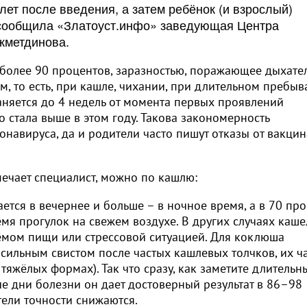
лет после введения, а затем ребёнок (и взрослый)
, сообщила «Златоуст.инфо» заведующая Центра
жметдинова.
 более 90 процентов, заразностью, поражающее дыхате
, то есть, при кашле, чихании, при длительном пребыв
аняется до 4 недель от момента первых проявлений
 стала выше в этом году. Такова закономерность
навируса, да и родители часто пишут отказы от вакци
ечает специалист, можно по кашлю:
ется в вечернее и больше – в ночное время, а в 70 пр
мя прогулок на свежем воздухе. В других случаях каше
ёмом пищи или стрессовой ситуацией. Для коклюша
 сильным свистом после частых кашлевых толчков, их ч
и тяжёлых формах). Так что сразу, как заметите длительн
ые дни болезни он дает достоверный результат в 86–98
тели точности снижаются.