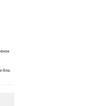
бёнок
а-бла.