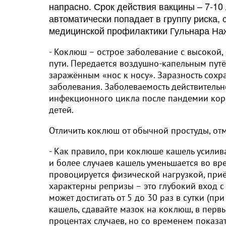
напрасно. Срок действия вакцины – 7-10 
автоматически попадает в группу риска
медицинской профилактики Гульнара На
- Коклюш – острое заболевание с высокой,
пути. Передается воздушно-капельным путём
заражённым «нос к носу». Заразность сохр
заболевания. Заболеваемость действительно
инфекционного цикла после пандемии коро
детей.
Отличить коклюш от обычной простуды, отм
- Как правило, при коклюше кашель усилива
и более случаев кашель уменьшается во вре
провоцируется физической нагрузкой, при
характерны репризы – это глубокий вход с
может достигать от 5 до 30 раз в сутки (пр
кашель, сдавайте мазок на коклюш, в перв
процентах случаев, но со временем показа