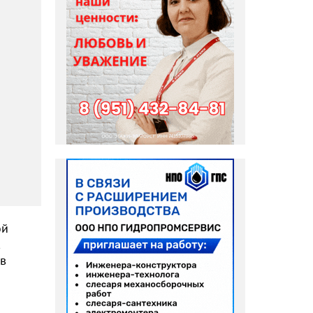
ой
 в