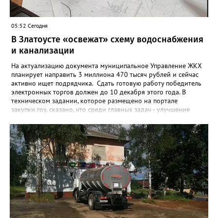
05:52 Сегодня
В Златоусте «освежат» схему водоснабжения
и канализации
На актуализацию документа муниципальное Управление ЖКХ
планирует направить 3 миллиона 470 тысяч рублей и сейчас
активно ищет подрядчика. Сдать готовую работу победитель
электронных торгов должен до 10 декабря этого года. В
техническом задании, которое размещено на портале
закупки.гоу, сказано, что среди главных задач - улучшение
качества жизни и охраны здоровья златоустовцев и
повышение энергоэффективности систем. Кроме электронных
схем, исполнителю нужно разработать предложения по
строительству и реконструкции водоснабжения и канализации,
оценив размер вложений, а также представить перечень
бесхозных объектов и возможные сценарии развития этой
сферы городского хозяйства. В июне 2025 года
«Златоуст.инфо» сообщал о подобных торгах. Тогда цена
вопроса была почти в три раза выше - 9 миллионов 13 тысяч
486 рублей, а в списке работ была разработка электронной
системы ливнёвок.