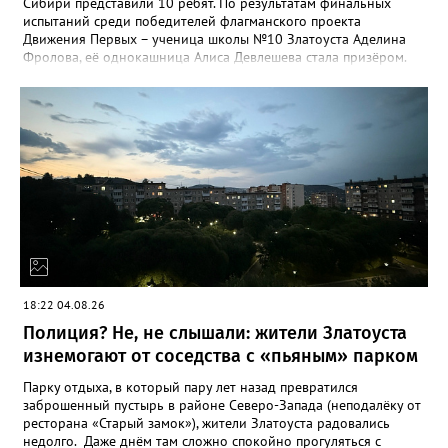
Сибири представили 10 ребят. По результатам финальных
испытаний среди победителей флагманского проекта
Движения Первых – ученица школы №10 Златоуста Аделина
Фролова, её однокашница Алиса Девлешева стала призёром.
«Церемония закрытия финала прошла в Сибирском
федеральном университете с участием Президента Российской
Федерации Владимира Путина, который поздравил участников
с успешным завершением конкурса и отметил значимость
проекта для развития талантливой молодёжи», - сообщили в
Движении Первых Златоуста. Победителей Всероссийского
конкурса «Большая перемена» ждёт многодневное
«Путешествие мечты» на специальном поезде РЖД по
маршруту Москва-Владивосток с остановками на Байкале и
космодроме Байконур, а также в крупных городах по дороге.
18:22 04.08.26
Полиция? Не, не слышали: жители Златоуста
изнемогают от соседства с «пьяным» парком
Парку отдыха, в который пару лет назад превратился
заброшенный пустырь в районе Северо-Запада (неподалёку от
ресторана «Старый замок»), жители Златоуста радовались
недолго. Даже днём там сложно спокойно прогуляться с