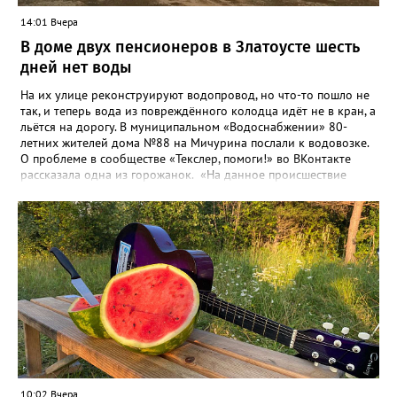
14:01 Вчера
В доме двух пенсионеров в Златоусте шесть
дней нет воды
На их улице реконструируют водопровод, но что-то пошло не
так, и теперь вода из повреждённого колодца идёт не в кран, а
льётся на дорогу. В муниципальном «Водоснабжении» 80-
летних жителей дома №88 на Мичурина послали к водовозке.
О проблеме в сообществе «Текслер, помоги!» во ВКонтакте
рассказала одна из горожанок. «На данное происшествие
аварийная бригада до сих пор не приехала, и по словам
гл.инженера Шепелева А.Н. из обслуживающей организации
МУП ЗГО "Златоустовское Водоснабжение" ул. Островского, 7,
никакие работы по восстановлению подачи воды в дом
проводиться не будут. Вот уже шесть дней пенсионеры без
воды!», - пишет возмущённая женщина (стиль, орфография и
пунктуация авторские). Под обращением есть комментарий
пользователя под ником Olga Vyacheslavovna. Она сообщает:
сейчас МУП «Водоснабжение» ведёт реконструкцию сетей в
посёлке и работать приходится в сложных условиях горной
местности. «К сожалению, в процессе бурения иногда
выявляются или случайно повреждаются существующие вводы
малого диаметра, - отмечает Olga Vyacheslavovna. - Зачастую
10:02 Вчера