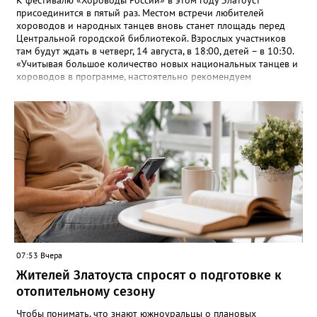
присоединится в пятый раз. Местом встречи любителей
хороводов и народных танцев вновь станет площадь перед
Центральной городской библиотекой. Взрослых участников
там будут ждать в четверг, 14 августа, в 18:00, детей – в 10:30.
«Учитывая большое количество новых национальных танцев и
хороводов в программе, настоятельно рекомендуем
познакомиться с ними на репетициях, которые пройдут 6
(четверг) и 11 (вторник) августа в 18:00 на той же площади, -
сообщают организаторы. И добавляют: - Репетиции состоятся в
любую погоду! Если не на открытом воздухе, то в большом
зале на 5-ом этаже». Праздники для детей и взрослых в этом
году будут объединены общим названием «Златоустовский
народ, вставай в единый хоровод!».
07:53 Вчера
Жителей Златоуста спросят о подготовке к
отопительному сезону
Чтобы понимать, что знают южноуральцы о плановых