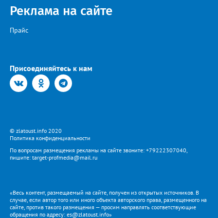
ёмкостей из-под спиртного всех видов и размеров… Фото:
Реклама на сайте
Светлана К., специально для «Златоуст.инфо». Обсуждение
новости здесь ВКОНТАКТЕ https://vk.com/newszlatoust74
Прайс
Присоединяйтесь к нам
© zlatoust.info 2020
Политика конфиденциальности
По вопросам размещения рекламы на сайте звоните: +79222307040,
пишите: target-profmedia@mail.ru
«Весь контент, размещаемый на сайте, получен из открытых источников. В
случае, если автор того или иного объекта авторского права, размещенного на
сайте, против такого размещения — просим направлять соответствующие
обращения по адресу: es@zlatoust.info»