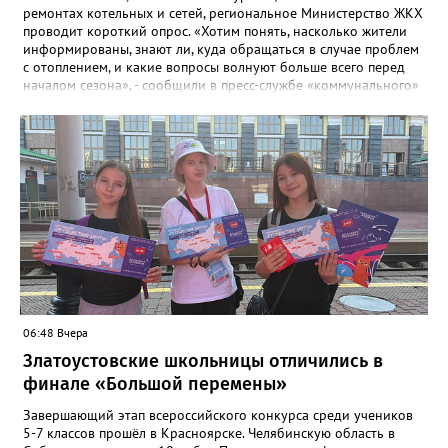
ремонтах котельных и сетей, региональное Министерство ЖКХ
проводит короткий опрос. «Хотим понять, насколько жители
информированы, знают ли, куда обращаться в случае проблем
с отоплением, и какие вопросы волнуют больше всего перед
началом сезона», - сообщили в пресс-службе «коммунального»
ведомства. В анкете, с которой ознакомился «Златоуст.инфо»,
6 вопросов. Южноуральцам, например, предлагают поделиться
опасениями, мучающими их накануне зимы. Среди вариантов:
своевременное начало отопительного сезона, температура в
квартире, возможные аварии и перебои, размер платы за
отопление. А также поставить оценку работе управляющей
компании – в диапазоне от «Безусловно хорошо» до
«Безусловно плохо». «Опрос займет всего пару минут, но ваши
ответы помогут обратить внимание на темы, которые
действительно важны для людей», - утверждают в
министерстве.
06:48 Вчера
Златоустовские школьницы отличились в
финале «Большой перемены»
Завершающий этап всероссийского конкурса среди учеников
5-7 классов прошёл в Красноярске. Челябинскую область в