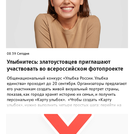
08:39 Сегодня
Улыбнитесь: златоустовцев приглашают
участвовать во всероссийском фотопроекте
Общенациональный конкурс «Улыбка России. Улыбка
единства» проходит до 20 сентября. Организаторы предлагают
его участникам создать живой визуальный портрет страны,
показав, как города хранят историю их семьи, и получить
персональную «Карту улыбок». «Чтобы создать «Карту
улыбок», нужно выполнить четыре простых шага: перейти на
сайт улыбкароссии.рф и нажать кнопку «Собрать карту
улыбок»; загрузить фотографию с улыбкой – подойдёт портрет
одного человека, пары, семьи или нескольких поколений в
одном кадре; отметить один или несколько городов,
связанных с историей семьи или важными воспоминаниями;