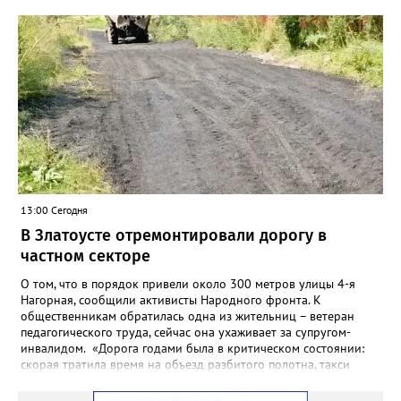
Челябинском УФАС. Антимонопольная служба приняла
решение включить ООО «ПИАЛ» в реестр недобросовестных
поставщиков. В чёрном списке уфимский подрядчик будет два
года.
13:00 Сегодня
В Златоусте отремонтировали дорогу в
частном секторе
О том, что в порядок привели около 300 метров улицы 4-я
Нагорная, сообщили активисты Народного фронта. К
общественникам обратилась одна из жительниц – ветеран
педагогического труда, сейчас она ухаживает за супругом-
инвалидом. «Дорога годами была в критическом состоянии:
скорая тратила время на объезд разбитого полотна, такси
порой отказывались пробираться к домам, щадя подвеску, а
однажды реанимация не смогла добраться до больного.