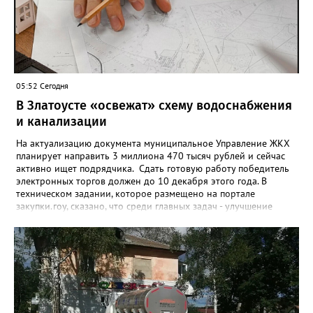
а больше половины имеют долговые обязательства сейчас.
05:52 Сегодня
В Златоусте «освежат» схему водоснабжения
и канализации
На актуализацию документа муниципальное Управление ЖКХ
планирует направить 3 миллиона 470 тысяч рублей и сейчас
активно ищет подрядчика. Сдать готовую работу победитель
электронных торгов должен до 10 декабря этого года. В
техническом задании, которое размещено на портале
закупки.гоу, сказано, что среди главных задач - улучшение
качества жизни и охраны здоровья златоустовцев и
повышение энергоэффективности систем. Кроме электронных
схем, исполнителю нужно разработать предложения по
строительству и реконструкции водоснабжения и канализации,
оценив размер вложений, а также представить перечень
бесхозных объектов и возможные сценарии развития этой
сферы городского хозяйства. В июне 2025 года
«Златоуст.инфо» сообщал о подобных торгах. Тогда цена