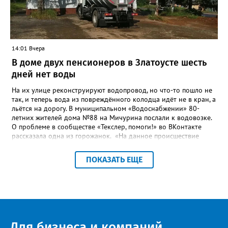
вопроса была почти в три раза выше - 9 миллионов 13 тысяч
486 рублей, а в списке работ была разработка электронной
системы ливнёвок.
14:01 Вчера
В доме двух пенсионеров в Златоусте шесть
дней нет воды
На их улице реконструируют водопровод, но что-то пошло не
так, и теперь вода из повреждённого колодца идёт не в кран, а
льётся на дорогу. В муниципальном «Водоснабжении» 80-
летних жителей дома №88 на Мичурина послали к водовозке.
О проблеме в сообществе «Текслер, помоги!» во ВКонтакте
рассказала одна из горожанок. «На данное происшествие
аварийная бригада до сих пор не приехала, и по словам
гл.инженера Шепелева А.Н. из обслуживающей организации
ПОКАЗАТЬ ЕЩЕ
МУП ЗГО "Златоустовское Водоснабжение" ул. Островского, 7,
никакие работы по восстановлению подачи воды в дом
проводиться не будут. Вот уже шесть дней пенсионеры без
воды!», - пишет возмущённая женщина (стиль, орфография и
пунктуация авторские). Под обращением есть комментарий
пользователя под ником Olga Vyacheslavovna. Она сообщает:
сейчас МУП «Водоснабжение» ведёт реконструкцию сетей в
Для бизнеса и компаний
посёлке и работать приходится в сложных условиях горной