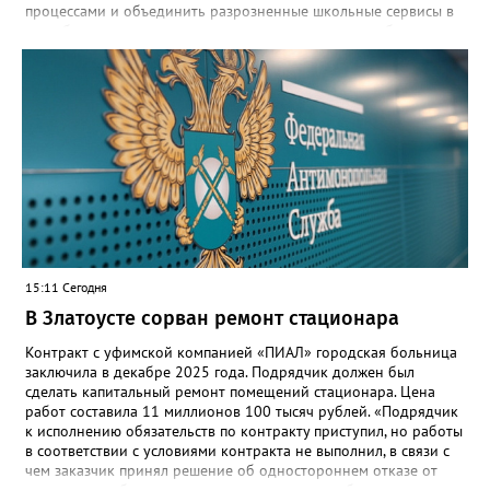
процессами и объединить разрозненные школьные сервисы в
одну безопасную государственную экосистему, - сообщили в
региональном министерстве образования. - Платформа ТОР
“Моя школа” объединит все школьные сервисы в единую
безопасную государственную экосистему. Предполагается, что
переход пройдёт максимально комфортно для пользователей».
Привычные функции - оценки, расписание, домашние задания,
связь с учителями, знакомые пользователям экосистемы
«Госуслуги Моя школа», не просто сохранятся, они будут
собраны в одном месте, подчеркнули в ведомстве. Причём в
этом случае переход на ТОР станет вообще незаметным.
15:11 Сегодня
В Златоусте сорван ремонт стационара
Контракт с уфимской компанией «ПИАЛ» городская больница
заключила в декабре 2025 года. Подрядчик должен был
сделать капитальный ремонт помещений стационара. Цена
работ составила 11 миллионов 100 тысяч рублей. «Подрядчик
к исполнению обязательств по контракту приступил, но работы
в соответствии с условиями контракта не выполнил, в связи с
чем заказчик принял решение об одностороннем отказе от
исполнения обязательств по контракту», – сообщили в