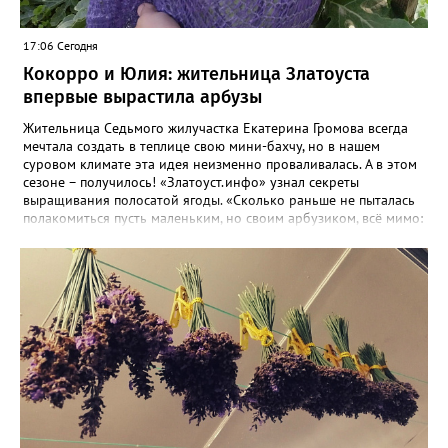
17:06 Сегодня
Кокорро и Юлия: жительница Златоуста
впервые вырастила арбузы
Жительница Седьмого жилучастка Екатерина Громова всегда
мечтала создать в теплице свою мини-бахчу, но в нашем
суровом климате эта идея неизменно проваливалась. А в этом
сезоне – получилось! «Златоуст.инфо» узнал секреты
выращивания полосатой ягоды. «Сколько раньше не пыталась
полакомиться пусть маленьким, но своим арбузиком, всё мимо:
вырастали до размера бобов и отваливались, - поделилась со
«Златоуст.инфо» садовод. – В этом году посадила сорт так
называемых северных арбузов – «Юлия», а также «Коккоро»
(он жёлтый и, говорят, очень сладкий). Вот уже первый на пару
кило вызрел. Чтобы не оборвал плеть, подвешиваю своих
полосатиков в сетках из-под овощей или авоськах,
подкармливаю. Не терпится попробовать!». Опытные
бахчеводы из южных регионов в соцсетях посоветовали нашей
землячке: арбуз будет созревшим не раньше, чем с его кожуры
пропадет матовость (станет глянцевым). По срокам опыления
норма зрелости для «Коккоро» - не менее 42 дней от завязи
размером с грецкий орех. Екатерина выяснила у знающих