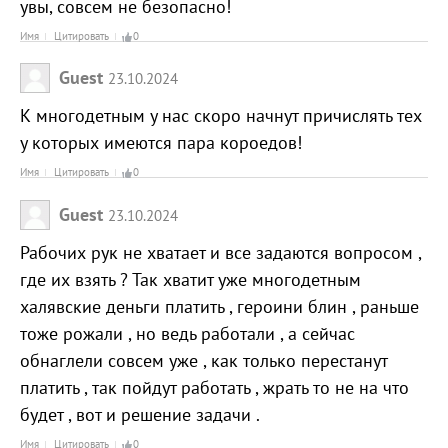
увы, совсем не безопасно!
Имя
Цитировать
0
Guest
23.10.2024
К многодетным у нас скоро начнут причислять тех
у которых имеются пара короедов!
Имя
Цитировать
0
Guest
23.10.2024
Рабочих рук не хватает и все задаются вопросом ,
где их взять ? Так хватит уже многодетным
халявские деньги платить , героини блин , раньше
тоже рожали , но ведь работали , а сейчас
обнаглели совсем уже , как только перестанут
платить , так пойдут работать , жрать то не на что
будет , вот и решение задачи .
Имя
Цитировать
0