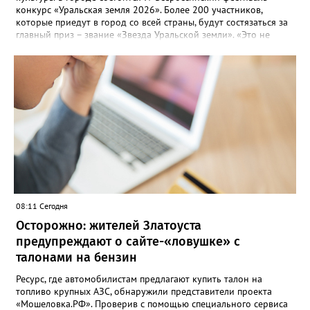
конкурс «Уральская земля 2026». Более 200 участников,
которые приедут в город со всей страны, будут состязаться за
главный приз – звание «Звезда Уральской земли». «Это не
просто конкурс, а четыре дня живого творчества:
прослушивания участников, мастер-классы от ведущих
наставников, выступления победителей прошлых лет и
приглашённых артистов», - сообщает оргкомитет. Вход на все
фестивальные мероприятия будет свободным. В 2025 году в
фестивале участвовали 26 финалистов из городов
Челябинской, Свердловской, Курганской, Оренбургской
областей, Ханты-Мансийского автономного округа и
Республики Башкортостан. Приглашённой звездой стал
идейный вдохновитель, организатор фестиваля, эстрадный
певец, победитель главного патриотического конкурса страны
«Солдатский конверт», лауреат премии в области культуры и
искусства «Золотая лира», участник телевизионных проектов
08:11 Сегодня
на Первом канале, обладатель звания «Голос страны» Алексей
Ковин.
Осторожно: жителей Златоуста
предупреждают о сайте-«ловушке» с
талонами на бензин
Ресурс, где автомобилистам предлагают купить талон на
топливо крупных АЗС, обнаружили представители проекта
«Мошеловка.РФ». Проверив с помощью специального сервиса