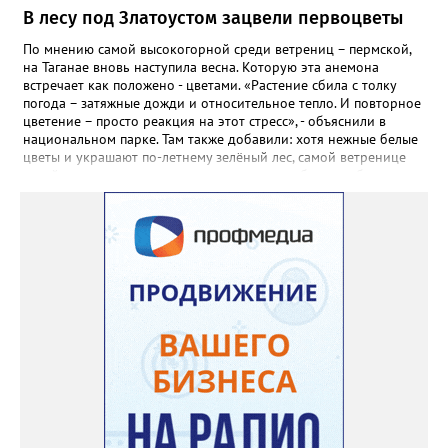
самосевом в ней отлично прорастают. Если иногда срезать
В лесу под Златоустом зацвели первоцветы
сухие цветы и стряхивать семена вокруг куртины, лаванда
весной прорастет сама. Ещё один секрет – этот символ
По мнению самой высокогорной среди ветрениц – пермской,
Прованса не любит «вкусную» почву. Добавляйте в посадочную
на Таганае вновь наступила весна. Которую эта анемона
яму гравий и песок – требуется хороший дренаж. В первый год
встречает как положено - цветами. «Растение сбила с толку
Екатерина рекомендует цветы убирать, чтобы силы куста
погода – затяжные дожди и относительное тепло. И повторное
пошли на наращивание корневой системы. А со второго года
цветение – просто реакция на этот стресс», - объяснили в
пусть лаванда цветёт во всю силу! Фото: Екатерина Бойко,
национальном парке. Там также добавили: хотя нежные белые
специально для «Златоуст.инфо». Обсуждение новости здесь
цветы и украшают по-летнему зелёный лес, самой ветренице
ВКОНТАКТЕ https://vk.com/newszlatoust74
такой «рецидив» пользы не приносит, а наоборот, забирает
силы перед долгой зимовкой.