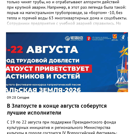
только чинят трубы, но и отрабатывают алгоритм действий
при крупной аварии. Например, в этот раз легенда была такой:
порыв на магистральном трубопроводе, за «бортом» -10, без
тепла и горячей воды 63 многоквартирных дома и соцобъекты.
Сотрудники предприятия с учебной аварией справились. Но
участвовавшие в тренировке представители Госжилинспекции
отметили и недочёты. «Например, управляющие компании
несвоевременно приняли меры для предотвращения
“перемерзания” общей домовой тепловой сети
многоквартирного дома, отсутствовало взаимодействие с
ресурсоснабжающей организацией, ЕДДС и иными службами»,
— сообщила начальник Главного управления ГЖИ Ирина
Настенко. В следующий раз, рекомендовали в
Госжилинспекции, службы должны действовать слаженно. И
оперативно делиться информацией со всеми
заинтересованными – от поставщика тепла до конечных
потребителей.
09:28 Сегодня
В Златоусте в конце августа соберутся
лучшие исполнители
С 19 по 22 августа при поддержке Президентского фонда
культурных инициатив и регионального Министерства
культуры в городе состоится IV Всероссийский фестиваль-