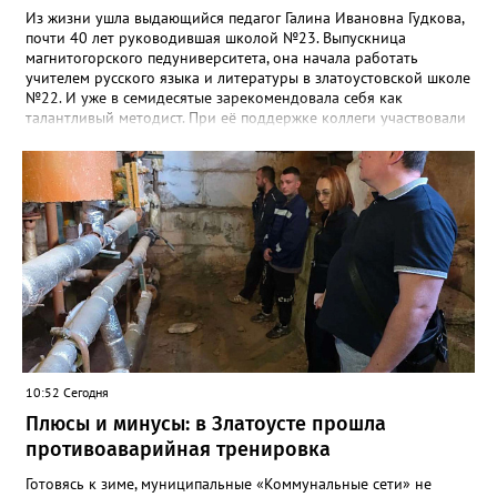
Из жизни ушла выдающийся педагог Галина Ивановна Гудкова,
почти 40 лет руководившая школой №23. Выпускница
магнитогорского педуниверситета, она начала работать
учителем русского языка и литературы в златоустовской школе
№22. И уже в семидесятые зарекомендовала себя как
талантливый методист. При её поддержке коллеги участвовали
в профессиональных конкурсах и добивались успехов.
«Благодаря её мудрому руководству в школе сформировался
сильный педагогический коллектив, объединённый общими
ценностями и любовью к своему делу. Для многих Галина
Ивановна навсегда останется не только талантливым
руководителем, но и настоящим Учителем с большой буквы», -
говорится в сообществе школы №23 во ВКонтакте. Свои
соболезнования семье Галины Ивановны выразил глава
Златоуста Олег Решетников. «Её вклад зафиксирован в
важнейших документах школы, но главное - он остался в
людях: в тех учителях, которых она поддержала, в тех
учениках, которых она вдохновила. Заслуженный учитель РФ,
«Отличник народного просвещения», обладатель медали «За
10:52 Сегодня
доблестный труд», Галина Ивановна оставила не только
награды и документы, но и работающий, живой механизм
Плюсы и минусы: в Златоусте прошла
школы, который продолжает жить её принципами», - говорится
противоаварийная тренировка
в некрологе.
Готовясь к зиме, муниципальные «Коммунальные сети» не