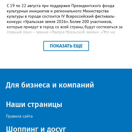
С 19 по 22 августа при поддержке Президентского фонда
культурных инициатив и регионального Министерства
культуры в городе состоится IV Всероссийский фестиваль-
конкурс «Уральская земля 2026». Более 200 участников,
которые приедут в город со всей страны, будут состязаться за
главный приз – звание «Звезда Уральской земли». «Это не
просто конкурс, а четыре дня живого творчества:
прослушивания участников, мастер-классы от ведущих
ПОКАЗАТЬ ЕЩЕ
наставников, выступления победителей прошлых лет и
приглашённых артистов», - сообщает оргкомитет. Вход на все
фестивальные мероприятия будет свободным. В 2025 году в
фестивале участвовали 26 финалистов из городов
Челябинской, Свердловской, Курганской, Оренбургской
областей, Ханты-Мансийского автономного округа и
Республики Башкортостан. Приглашённой звездой стал
Для бизнеса и компаний
идейный вдохновитель, организатор фестиваля, эстрадный
певец, победитель главного патриотического конкурса страны
«Солдатский конверт», лауреат премии в области культуры и
искусства «Золотая лира», участник телевизионных проектов
Наши страницы
на Первом канале, обладатель звания «Голос страны» Алексей
Ковин.
Правила сайта
Шоппинг и досуг