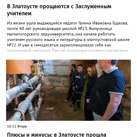
В Златоусте прощаются с Заслуженным
учителем
Из жизни ушла выдающийся педагог Галина Ивановна Гудкова,
почти 40 лет руководившая школой №23. Выпускница
магнитогорского педуниверситета, она начала работать
учителем русского языка и литературы в златоустовской школе
№22. И уже в семидесятые зарекомендовала себя как
талантливый методист. При её поддержке коллеги участвовали
в профессиональных конкурсах и добивались успехов.
«Благодаря её мудрому руководству в школе сформировался
сильный педагогический коллектив, объединённый общими
ценностями и любовью к своему делу. Для многих Галина
Ивановна навсегда останется не только талантливым
руководителем, но и настоящим Учителем с большой буквы», -
говорится в сообществе школы №23 во ВКонтакте. Свои
соболезнования семье Галины Ивановны выразил глава
Златоуста Олег Решетников. «Её вклад зафиксирован в
важнейших документах школы, но главное - он остался в
людях: в тех учителях, которых она поддержала, в тех
учениках, которых она вдохновила. Заслуженный учитель РФ,
«Отличник народного просвещения», обладатель медали «За
10:52 Вчера
доблестный труд», Галина Ивановна оставила не только
награды и документы, но и работающий, живой механизм
Плюсы и минусы: в Златоусте прошла