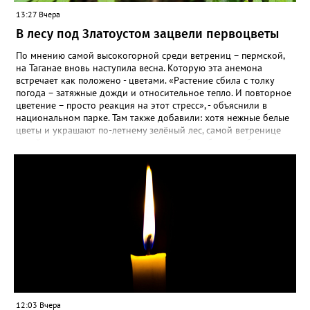
13:27 Вчера
В лесу под Златоустом зацвели первоцветы
По мнению самой высокогорной среди ветрениц – пермской,
на Таганае вновь наступила весна. Которую эта анемона
встречает как положено - цветами. «Растение сбила с толку
погода – затяжные дожди и относительное тепло. И повторное
цветение – просто реакция на этот стресс», - объяснили в
национальном парке. Там также добавили: хотя нежные белые
цветы и украшают по-летнему зелёный лес, самой ветренице
такой «рецидив» пользы не приносит, а наоборот, забирает
силы перед долгой зимовкой.
12:03 Вчера