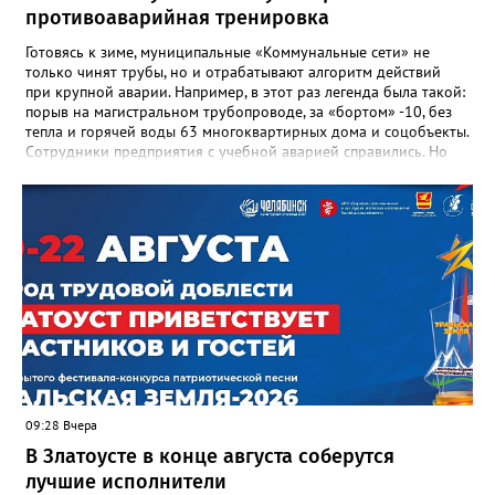
школы, который продолжает жить её принципами», - говорится
противоаварийная тренировка
в некрологе.
Готовясь к зиме, муниципальные «Коммунальные сети» не
только чинят трубы, но и отрабатывают алгоритм действий
при крупной аварии. Например, в этот раз легенда была такой:
порыв на магистральном трубопроводе, за «бортом» -10, без
тепла и горячей воды 63 многоквартирных дома и соцобъекты.
Сотрудники предприятия с учебной аварией справились. Но
участвовавшие в тренировке представители Госжилинспекции
отметили и недочёты. «Например, управляющие компании
несвоевременно приняли меры для предотвращения
“перемерзания” общей домовой тепловой сети
многоквартирного дома, отсутствовало взаимодействие с
ресурсоснабжающей организацией, ЕДДС и иными службами»,
— сообщила начальник Главного управления ГЖИ Ирина
Настенко. В следующий раз, рекомендовали в
Госжилинспекции, службы должны действовать слаженно. И
оперативно делиться информацией со всеми
заинтересованными – от поставщика тепла до конечных
потребителей.
09:28 Вчера
В Златоусте в конце августа соберутся
лучшие исполнители