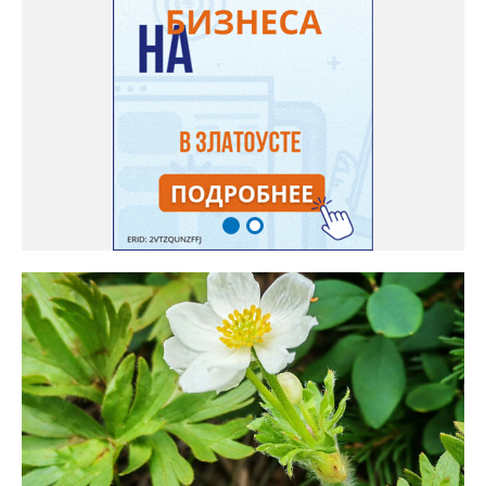
взошли даже без стратификации. После покупки (по весне)
садовод советует сразу убрать семена в холодильник на два
месяца, а место посадки - мульчировать мелкой корой. Семена
самосевом в ней отлично прорастают. Если иногда срезать
сухие цветы и стряхивать семена вокруг куртины, лаванда
весной прорастет сама. Ещё один секрет – этот символ
Прованса не любит «вкусную» почву. Добавляйте в посадочную
яму гравий и песок – требуется хороший дренаж. В первый год
Екатерина рекомендует цветы убирать, чтобы силы куста
пошли на наращивание корневой системы. А со второго года
пусть лаванда цветёт во всю силу! Фото: Екатерина Бойко,
специально для «Златоуст.инфо». Обсуждение новости здесь
ВКОНТАКТЕ https://vk.com/newszlatoust74