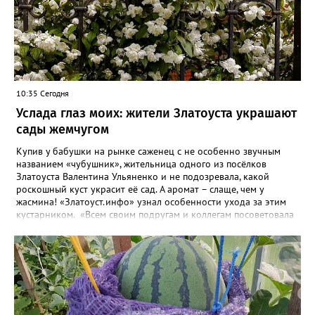
10:35 Сегодня
Услада глаз моих: жители Златоуста украшают
сады жемчугом
Купив у бабушки на рынке саженец с не особенно звучным
названием «чубушник», жительница одного из посёлков
Златоуста Валентина Ульяненко и не подозревала, какой
роскошный куст украсит её сад. А аромат – слаще, чем у
жасмина! «Златоуст.инфо» узнал особенности ухода за этим
кустарником. «Всем своим подругам и коллегам посоветовала
непременно посадить чубушник, и его становится в нашем
городе всё больше, - рассказала нашему порталу Валентина. – У
меня растёт, на мой взгляд, самый красивый сорт – «Жемчуг».
Моему кусту (на фото) четыре года, достаточно компактный.
Махровые цветки - диаметром шесть сантиметров. Цветёт в
июле не менее трёх недель. Oчень ароматный, что редко
встречается у сортовых особeй. Не бойтесь подстригать - он