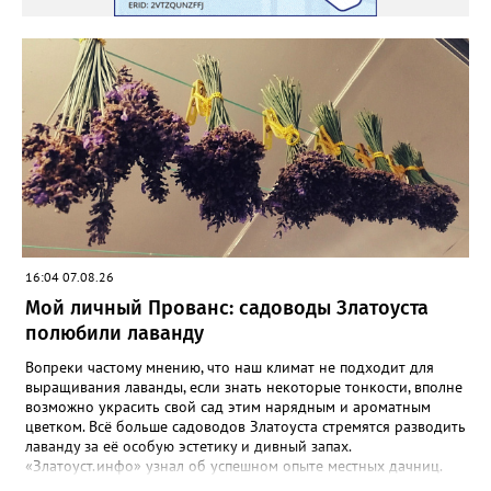
16:04 07.08.26
Мой личный Прованс: садоводы Златоуста
полюбили лаванду
Вопреки частому мнению, что наш климат не подходит для
выращивания лаванды, если знать некоторые тонкости, вполне
возможно украсить свой сад этим нарядным и ароматным
цветком. Всё больше садоводов Златоуста стремятся разводить
лаванду за её особую эстетику и дивный запах.
«Златоуст.инфо» узнал об успешном опыте местных дачниц.
«Я вырастила лаванду нежно-сиреневого красивого цвета из