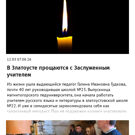
12:03 07.08.26
В Златоусте прощаются с Заслуженным
учителем
Из жизни ушла выдающийся педагог Галина Ивановна Гудкова,
почти 40 лет руководившая школой №23. Выпускница
магнитогорского педуниверситета, она начала работать
учителем русского языка и литературы в златоустовской школе
№22. И уже в семидесятые зарекомендовала себя как
талантливый методист. При её поддержке коллеги участвовали
в профессиональных конкурсах и добивались успехов.
«Благодаря её мудрому руководству в школе сформировался
сильный педагогический коллектив, объединённый общими
ценностями и любовью к своему делу. Для многих Галина