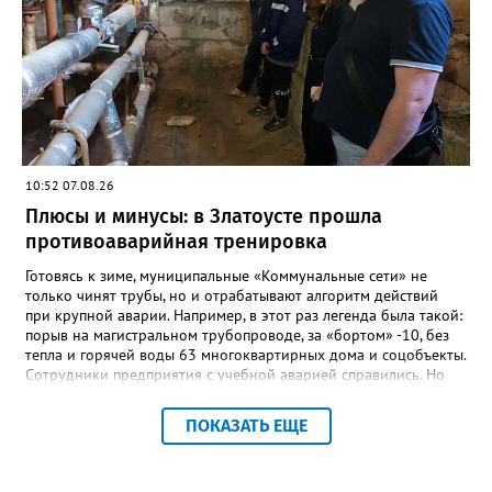
Ивановна навсегда останется не только талантливым
руководителем, но и настоящим Учителем с большой буквы», -
говорится в сообществе школы №23 во ВКонтакте. Свои
соболезнования семье Галины Ивановны выразил глава
Златоуста Олег Решетников. «Её вклад зафиксирован в
важнейших документах школы, но главное - он остался в
людях: в тех учителях, которых она поддержала, в тех
учениках, которых она вдохновила. Заслуженный учитель РФ,
«Отличник народного просвещения», обладатель медали «За
10:52 07.08.26
доблестный труд», Галина Ивановна оставила не только
награды и документы, но и работающий, живой механизм
Плюсы и минусы: в Златоусте прошла
школы, который продолжает жить её принципами», - говорится
противоаварийная тренировка
в некрологе.
Готовясь к зиме, муниципальные «Коммунальные сети» не
только чинят трубы, но и отрабатывают алгоритм действий
при крупной аварии. Например, в этот раз легенда была такой:
порыв на магистральном трубопроводе, за «бортом» -10, без
тепла и горячей воды 63 многоквартирных дома и соцобъекты.
Сотрудники предприятия с учебной аварией справились. Но
участвовавшие в тренировке представители Госжилинспекции
отметили и недочёты. «Например, управляющие компании
ПОКАЗАТЬ ЕЩЕ
несвоевременно приняли меры для предотвращения
“перемерзания” общей домовой тепловой сети
многоквартирного дома, отсутствовало взаимодействие с