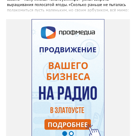
выращивания полосатой ягоды. «Сколько раньше не пыталась
полакомиться пусть маленьким, но своим арбузиком, всё мимо:
вырастали до размера бобов и отваливались, - поделилась со
«Златоуст.инфо» садовод. – В этом году посадила сорт так
называемых северных арбузов – «Юлия», а также «Коккоро»
(он жёлтый и, говорят, очень сладкий). Вот уже первый на пару
кило вызрел. Чтобы не оборвал плеть, подвешиваю своих
полосатиков в сетках из-под овощей или авоськах,
подкармливаю. Не терпится попробовать!». Опытные
бахчеводы из южных регионов в соцсетях посоветовали нашей
землячке: арбуз будет созревшим не раньше, чем с его кожуры
пропадет матовость (станет глянцевым). По срокам опыления
норма зрелости для «Коккоро» - не менее 42 дней от завязи
размером с грецкий орех. Екатерина выяснила у знающих
людей и причину своих неудач – её сеянцы не опылялись, и это
нужно было делать самостоятельно. «Мужской» цветочек для
этого прикладывают к «женскому» - тычинку к пестику. Фото:
Екатерина Громова, специально для «Златоуст.инфо».
Обсуждение новости здесь
ВКОНТАКТЕ https://vk.com/newszlatoust74