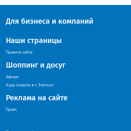
ресурсоснабжающей организацией, ЕДДС и иными службами»,
— сообщила начальник Главного управления ГЖИ Ирина
Настенко. В следующий раз, рекомендовали в
Госжилинспекции, службы должны действовать слаженно. И
Для бизнеса и компаний
оперативно делиться информацией со всеми
заинтересованными – от поставщика тепла до конечных
потребителей.
Наши страницы
Правила сайта
Шоппинг и досуг
Афиша
Куда сходить в г. Златоуст
Реклама на сайте
Прайс