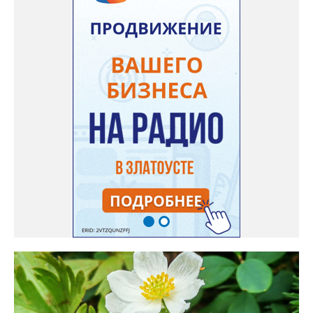
доносится. В конце лета собираю лаванду в пучки, сушу –
получаются букеты и саше одновременно. Лаванда широко
используется и в кулинарии». Семена, отметила собеседница
нашего портала, у неё были сорта «Вознесенская узколистная».
Только она хорошо зимует без укрытия. Всхожесть оказалась
на удивление хорошей: из пяти семян из каждой пачки четыре
взошли даже без стратификации. После покупки (по весне)
садовод советует сразу убрать семена в холодильник на два
месяца, а место посадки - мульчировать мелкой корой. Семена
самосевом в ней отлично прорастают. Если иногда срезать
сухие цветы и стряхивать семена вокруг куртины, лаванда
весной прорастет сама. Ещё один секрет – этот символ
Прованса не любит «вкусную» почву. Добавляйте в посадочную
яму гравий и песок – требуется хороший дренаж. В первый год
Екатерина рекомендует цветы убирать, чтобы силы куста
пошли на наращивание корневой системы. А со второго года
пусть лаванда цветёт во всю силу! Фото: Екатерина Бойко,
специально для «Златоуст.инфо». Обсуждение новости здесь
ВКОНТАКТЕ https://vk.com/newszlatoust74