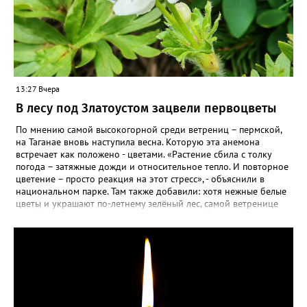
13:27 Вчера
В лесу под Златоустом зацвели первоцветы
По мнению самой высокогорной среди ветрениц – пермской,
на Таганае вновь наступила весна. Которую эта анемона
встречает как положено - цветами. «Растение сбила с толку
погода – затяжные дожди и относительное тепло. И повторное
цветение – просто реакция на этот стресс», - объяснили в
национальном парке. Там также добавили: хотя нежные белые
цветы и украшают по-летнему зелёный лес, самой ветренице
такой «рецидив» пользы не приносит, а наоборот, забирает
силы перед долгой зимовкой.