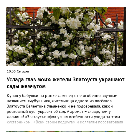
10:35 Сегодня
Услада глаз моих: жители Златоуста украшают
сады жемчугом
Купив у бабушки на рынке саженец с не особенно звучным
названием «чубушник», жительница одного из посёлков
Златоуста Валентина Ульяненко и не подозревала, какой
роскошный куст украсит её сад. А аромат – слаще, чем у
жасмина! «Златоуст.инфо» узнал особенности ухода за этим
кустарником. «Всем своим подругам и коллегам посоветовала
непременно посадить чубушник, и его становится в нашем