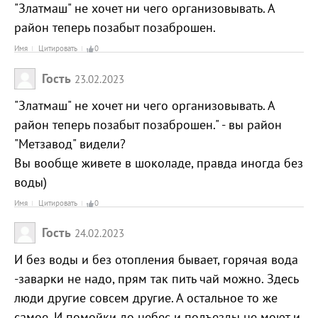
"Златмаш" не хочет ни чего организовывать. А
район теперь позабыт позаброшен.
Имя
Цитировать
0
Гость
23.02.2023
"Златмаш" не хочет ни чего организовывать. А
район теперь позабыт позаброшен." - вы район
"Метзавод" видели?
Вы вообще живете в шоколаде, правда иногда без
воды)
Имя
Цитировать
0
Гость
24.02.2023
И без воды и без отопления бывает, горячая вода
-заварки не надо, прям так пить чай можно. Здесь
люди другие совсем другие. А остальное то же
самое. И помойки до небес и подъезды не моют и