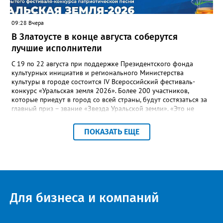
потребителей.
09:28 Вчера
В Златоусте в конце августа соберутся
лучшие исполнители
С 19 по 22 августа при поддержке Президентского фонда
культурных инициатив и регионального Министерства
культуры в городе состоится IV Всероссийский фестиваль-
конкурс «Уральская земля 2026». Более 200 участников,
которые приедут в город со всей страны, будут состязаться за
главный приз – звание «Звезда Уральской земли». «Это не
просто конкурс, а четыре дня живого творчества:
прослушивания участников, мастер-классы от ведущих
ПОКАЗАТЬ ЕЩЕ
наставников, выступления победителей прошлых лет и
приглашённых артистов», - сообщает оргкомитет. Вход на все
фестивальные мероприятия будет свободным. В 2025 году в
фестивале участвовали 26 финалистов из городов
Челябинской, Свердловской, Курганской, Оренбургской
областей, Ханты-Мансийского автономного округа и
Республики Башкортостан. Приглашённой звездой стал
Для бизнеса и компаний
идейный вдохновитель, организатор фестиваля, эстрадный
певец, победитель главного патриотического конкурса страны
«Солдатский конверт», лауреат премии в области культуры и