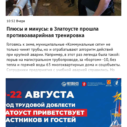
важнейших документах школы, но главное - он остался в
людях: в тех учителях, которых она поддержала, в тех
учениках, которых она вдохновила. Заслуженный учитель РФ,
«Отличник народного просвещения», обладатель медали «За
10:52 Вчера
доблестный труд», Галина Ивановна оставила не только
награды и документы, но и работающий, живой механизм
Плюсы и минусы: в Златоусте прошла
школы, который продолжает жить её принципами», - говорится
противоаварийная тренировка
в некрологе.
Готовясь к зиме, муниципальные «Коммунальные сети» не
только чинят трубы, но и отрабатывают алгоритм действий
при крупной аварии. Например, в этот раз легенда была такой:
порыв на магистральном трубопроводе, за «бортом» -10, без
тепла и горячей воды 63 многоквартирных дома и соцобъекты.
Сотрудники предприятия с учебной аварией справились. Но
участвовавшие в тренировке представители Госжилинспекции
отметили и недочёты. «Например, управляющие компании
несвоевременно приняли меры для предотвращения
“перемерзания” общей домовой тепловой сети
многоквартирного дома, отсутствовало взаимодействие с
ресурсоснабжающей организацией, ЕДДС и иными службами»,
— сообщила начальник Главного управления ГЖИ Ирина
Настенко. В следующий раз, рекомендовали в
Госжилинспекции, службы должны действовать слаженно. И
оперативно делиться информацией со всеми
заинтересованными – от поставщика тепла до конечных