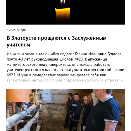
12:03 Вчера
В Златоусте прощаются с Заслуженным
учителем
Из жизни ушла выдающийся педагог Галина Ивановна Гудкова,
почти 40 лет руководившая школой №23. Выпускница
магнитогорского педуниверситета, она начала работать
учителем русского языка и литературы в златоустовской школе
№22. И уже в семидесятые зарекомендовала себя как
талантливый методист. При её поддержке коллеги участвовали
в профессиональных конкурсах и добивались успехов.
«Благодаря её мудрому руководству в школе сформировался
сильный педагогический коллектив, объединённый общими
ценностями и любовью к своему делу. Для многих Галина
Ивановна навсегда останется не только талантливым
руководителем, но и настоящим Учителем с большой буквы», -
говорится в сообществе школы №23 во ВКонтакте. Свои
соболезнования семье Галины Ивановны выразил глава
Златоуста Олег Решетников. «Её вклад зафиксирован в