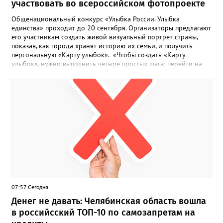
участвовать во всероссийском фотопроекте
Общенациональный конкурс «Улыбка России. Улыбка
единства» проходит до 20 сентября. Организаторы предлагают
его участникам создать живой визуальный портрет страны,
показав, как города хранят историю их семьи, и получить
персональную «Карту улыбок». «Чтобы создать «Карту
улыбок», нужно выполнить четыре простых шага: перейти на
сайт улыбкароссии.рф и нажать кнопку «Собрать карту
улыбок»; загрузить фотографию с улыбкой – подойдёт портрет
одного человека, пары, семьи или нескольких поколений в
одном кадре; отметить один или несколько городов,
связанных с историей семьи или важными воспоминаниями;
добавить подписи к городам, кратко объяснив связь с каждым
из них, указать контакты и подтвердить согласие с правилами
проекта», - говорится в инструкции на сайте проекта. ‍Заявка
может быть семейной, а после модерации стать частью
визуального архива проекта. 20 участников обещают
пригласить на итоговую фотосессию в Москве. Персональную
«Карту улыбок», которую можно скачать, сохранить и
опубликовать в социальных сетях, отмечают в оргкомитете,
07:57 Сегодня
получат все, кто улыбнулся.
Денег не давать: Челябинская область вошла
в российсский ТОП-10 по самозапретам на