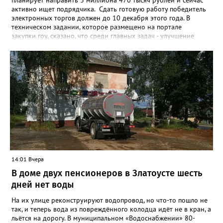
планирует направить 3 миллиона 470 тысяч рублей и сейчас
активно ищет подрядчика. Сдать готовую работу победитель
электронных торгов должен до 10 декабря этого года. В
техническом задании, которое размещено на портале
закупки.гоу, сказано, что среди главных задач - улучшение
качества жизни и охраны здоровья златоустовцев и
повышение энергоэффективности систем. Кроме электронных
схем, исполнителю нужно разработать предложения по
строительству и реконструкции водоснабжения и канализации,
оценив размер вложений, а также представить перечень
бесхозных объектов и возможные сценарии развития этой
сферы городского хозяйства. В июне 2025 года
«Златоуст.инфо» сообщал о подобных торгах. Тогда цена
вопроса была почти в три раза выше - 9 миллионов 13 тысяч
486 рублей, а в списке работ была разработка электронной
системы ливнёвок.
14:01 Вчера
В доме двух пенсионеров в Златоусте шесть
дней нет воды
На их улице реконструируют водопровод, но что-то пошло не
так, и теперь вода из повреждённого колодца идёт не в кран, а
льётся на дорогу. В муниципальном «Водоснабжении» 80-