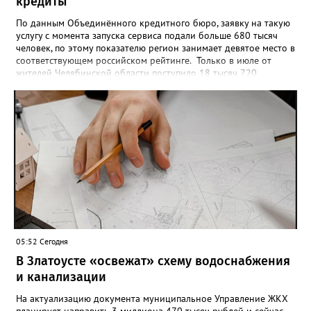
кредиты
По данным Объединённого кредитного бюро, заявку на такую
услугу с момента запуска сервиса подали больше 680 тысяч
человек, по этому показателю регион занимает девятое место в
соответствующем российском рейтинге. Только в июле от
жителей Челябинской области поступило 18 тысяч 720
заявлений на установку ограничений и около 6700 — на их
снятие. В целом не давать им взаймы сегодня просят 543 с
лишним тысячи человек. Почти 89 тысяч за это время решили
запрет отозвать. При этом, утверждают аналитики бюро,
примерно каждый пятый из тех, кто установил самозапрет,
никогда кредиты не брал, столько же погасили долги недавно,
а больше половины имеют долговые обязательства сейчас.
05:52 Сегодня
В Златоусте «освежат» схему водоснабжения
и канализации
На актуализацию документа муниципальное Управление ЖКХ