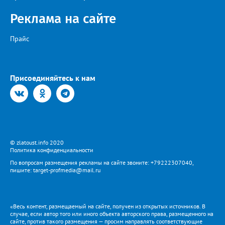
кратчайшие сроки». И благодарит за «терпение и понимание».
Когда будет восстановлена подача воды в дом №88 в
Реклама на сайте
комментарии не уточняется.
Прайс
Присоединяйтесь к нам
© zlatoust.info 2020
Политика конфиденциальности
По вопросам размещения рекламы на сайте звоните: +79222307040,
пишите: target-profmedia@mail.ru
«Весь контент, размещаемый на сайте, получен из открытых источников. В
случае, если автор того или иного объекта авторского права, размещенного на
сайте, против такого размещения — просим направлять соответствующие