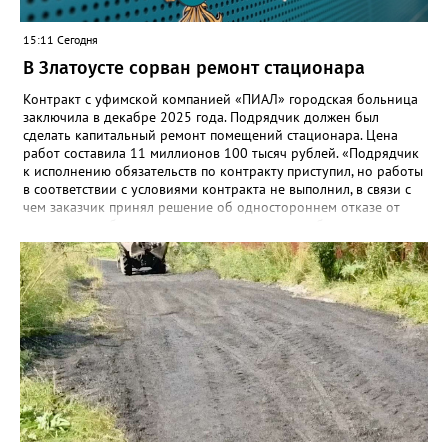
15:11 Сегодня
В Златоусте сорван ремонт стационара
Контракт с уфимской компанией «ПИАЛ» городская больница
заключила в декабре 2025 года. Подрядчик должен был
сделать капитальный ремонт помещений стационара. Цена
работ составила 11 миллионов 100 тысяч рублей. «Подрядчик
к исполнению обязательств по контракту приступил, но работы
в соответствии с условиями контракта не выполнил, в связи с
чем заказчик принял решение об одностороннем отказе от
исполнения обязательств по контракту», – сообщили в
Челябинском УФАС. Антимонопольная служба приняла
решение включить ООО «ПИАЛ» в реестр недобросовестных
поставщиков. В чёрном списке уфимский подрядчик будет два
года.