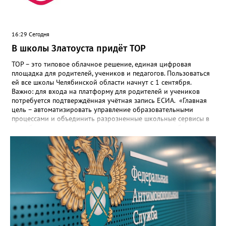
16:29 Сегодня
В школы Златоуста придёт ТОР
ТОР – это типовое облачное решение, единая цифровая
площадка для родителей, учеников и педагогов. Пользоваться
ей все школы Челябинской области начнут с 1 сентября.
Важно: для входа на платформу для родителей и учеников
потребуется подтверждённая учётная запись ЕСИА. «Главная
цель – автоматизировать управление образовательными
процессами и объединить разрозненные школьные сервисы в
одну безопасную государственную экосистему, - сообщили в
региональном министерстве образования. - Платформа ТОР
“Моя школа” объединит все школьные сервисы в единую
безопасную государственную экосистему. Предполагается, что
переход пройдёт максимально комфортно для пользователей».
Привычные функции - оценки, расписание, домашние задания,
связь с учителями, знакомые пользователям экосистемы
«Госуслуги Моя школа», не просто сохранятся, они будут
собраны в одном месте, подчеркнули в ведомстве. Причём в
этом случае переход на ТОР станет вообще незаметным.