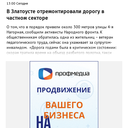
13:00 Сегодня
В Златоусте отремонтировали дорогу в
частном секторе
О том, что в порядок привели около 300 метров улицы 4-я
Нагорная, сообщили активисты Народного фронта. К
общественникам обратилась одна из жительниц – ветеран
педагогического труда, сейчас она ухаживает за супругом-
инвалидом. «Дорога годами была в критическом состоянии:
скорая тратила время на объезд разбитого полотна, такси
порой отказывались пробираться к домам, щадя подвеску, а
однажды реанимация не смогла добраться до больного.
Жители писали в администрацию города и другие инстанции,
пытались ремонтировать дорогу своими силами – всё тщетно»,
– рассказали в ОНФ. Общественники подчеркнули: именно
они добились, чтобы участок разровняли и отсыпали. Для
этого потребовалось обратиться в мэрию Златоуста.