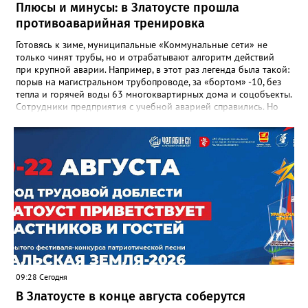
награды и документы, но и работающий, живой механизм
Плюсы и минусы: в Златоусте прошла
школы, который продолжает жить её принципами», - говорится
противоаварийная тренировка
в некрологе.
Готовясь к зиме, муниципальные «Коммунальные сети» не
только чинят трубы, но и отрабатывают алгоритм действий
при крупной аварии. Например, в этот раз легенда была такой:
порыв на магистральном трубопроводе, за «бортом» -10, без
тепла и горячей воды 63 многоквартирных дома и соцобъекты.
Сотрудники предприятия с учебной аварией справились. Но
участвовавшие в тренировке представители Госжилинспекции
отметили и недочёты. «Например, управляющие компании
несвоевременно приняли меры для предотвращения
“перемерзания” общей домовой тепловой сети
многоквартирного дома, отсутствовало взаимодействие с
ресурсоснабжающей организацией, ЕДДС и иными службами»,
— сообщила начальник Главного управления ГЖИ Ирина
Настенко. В следующий раз, рекомендовали в
Госжилинспекции, службы должны действовать слаженно. И
оперативно делиться информацией со всеми
заинтересованными – от поставщика тепла до конечных
потребителей.
09:28 Сегодня
В Златоусте в конце августа соберутся