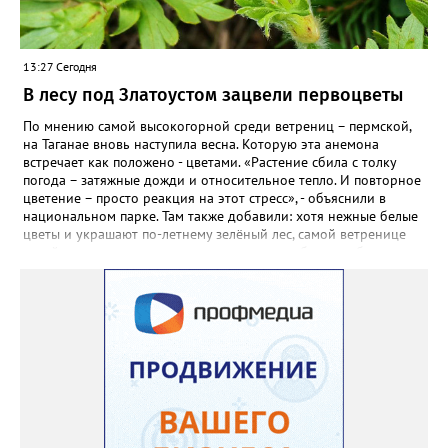
на удивление хорошей: из пяти семян из каждой пачки четыре
взошли даже без стратификации. После покупки (по весне)
садовод советует сразу убрать семена в холодильник на два
13:27 Сегодня
месяца, а место посадки - мульчировать мелкой корой. Семена
самосевом в ней отлично прорастают. Если иногда срезать
В лесу под Златоустом зацвели первоцветы
сухие цветы и стряхивать семена вокруг куртины, лаванда
весной прорастет сама. Ещё один секрет – этот символ
По мнению самой высокогорной среди ветрениц – пермской,
Прованса не любит «вкусную» почву. Добавляйте в посадочную
на Таганае вновь наступила весна. Которую эта анемона
яму гравий и песок – требуется хороший дренаж. В первый год
встречает как положено - цветами. «Растение сбила с толку
Екатерина рекомендует цветы убирать, чтобы силы куста
погода – затяжные дожди и относительное тепло. И повторное
пошли на наращивание корневой системы. А со второго года
цветение – просто реакция на этот стресс», - объяснили в
пусть лаванда цветёт во всю силу! Фото: Екатерина Бойко,
национальном парке. Там также добавили: хотя нежные белые
специально для «Златоуст.инфо». Обсуждение новости здесь
цветы и украшают по-летнему зелёный лес, самой ветренице
ВКОНТАКТЕ https://vk.com/newszlatoust74
такой «рецидив» пользы не приносит, а наоборот, забирает
силы перед долгой зимовкой.