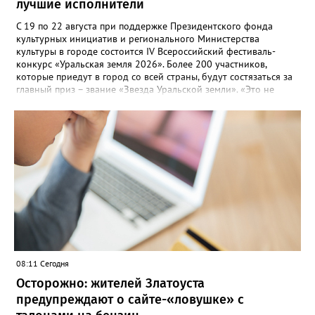
лучшие исполнители
С 19 по 22 августа при поддержке Президентского фонда
культурных инициатив и регионального Министерства
культуры в городе состоится IV Всероссийский фестиваль-
конкурс «Уральская земля 2026». Более 200 участников,
которые приедут в город со всей страны, будут состязаться за
главный приз – звание «Звезда Уральской земли». «Это не
просто конкурс, а четыре дня живого творчества:
прослушивания участников, мастер-классы от ведущих
наставников, выступления победителей прошлых лет и
приглашённых артистов», - сообщает оргкомитет. Вход на все
фестивальные мероприятия будет свободным. В 2025 году в
фестивале участвовали 26 финалистов из городов
Челябинской, Свердловской, Курганской, Оренбургской
областей, Ханты-Мансийского автономного округа и
Республики Башкортостан. Приглашённой звездой стал
идейный вдохновитель, организатор фестиваля, эстрадный
певец, победитель главного патриотического конкурса страны
«Солдатский конверт», лауреат премии в области культуры и
искусства «Золотая лира», участник телевизионных проектов
08:11 Сегодня
на Первом канале, обладатель звания «Голос страны» Алексей
Ковин.
Осторожно: жителей Златоуста
предупреждают о сайте-«ловушке» с