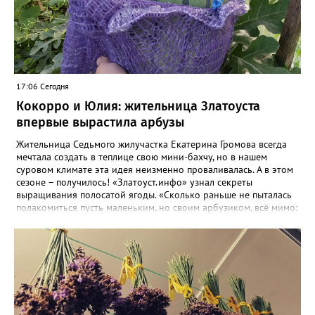
17:06 Сегодня
Кокорро и Юлия: жительница Златоуста
впервые вырастила арбузы
Жительница Седьмого жилучастка Екатерина Громова всегда
мечтала создать в теплице свою мини-бахчу, но в нашем
суровом климате эта идея неизменно проваливалась. А в этом
сезоне – получилось! «Златоуст.инфо» узнал секреты
выращивания полосатой ягоды. «Сколько раньше не пыталась
полакомиться пусть маленьким, но своим арбузиком, всё мимо:
вырастали до размера бобов и отваливались, - поделилась со
«Златоуст.инфо» садовод. – В этом году посадила сорт так
называемых северных арбузов – «Юлия», а также «Коккоро»
(он жёлтый и, говорят, очень сладкий). Вот уже первый на пару
кило вызрел. Чтобы не оборвал плеть, подвешиваю своих
полосатиков в сетках из-под овощей или авоськах,
подкармливаю. Не терпится попробовать!». Опытные
бахчеводы из южных регионов в соцсетях посоветовали нашей