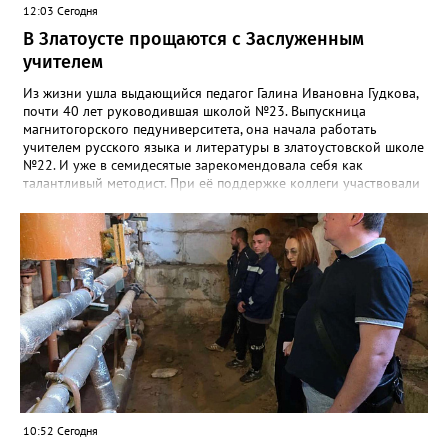
12:03 Сегодня
В Златоусте прощаются с Заслуженным
учителем
Из жизни ушла выдающийся педагог Галина Ивановна Гудкова,
почти 40 лет руководившая школой №23. Выпускница
магнитогорского педуниверситета, она начала работать
учителем русского языка и литературы в златоустовской школе
№22. И уже в семидесятые зарекомендовала себя как
талантливый методист. При её поддержке коллеги участвовали
в профессиональных конкурсах и добивались успехов.
«Благодаря её мудрому руководству в школе сформировался
сильный педагогический коллектив, объединённый общими
ценностями и любовью к своему делу. Для многих Галина
Ивановна навсегда останется не только талантливым
руководителем, но и настоящим Учителем с большой буквы», -
говорится в сообществе школы №23 во ВКонтакте. Свои
соболезнования семье Галины Ивановны выразил глава
Златоуста Олег Решетников. «Её вклад зафиксирован в
важнейших документах школы, но главное - он остался в
людях: в тех учителях, которых она поддержала, в тех
учениках, которых она вдохновила. Заслуженный учитель РФ,
«Отличник народного просвещения», обладатель медали «За
10:52 Сегодня
доблестный труд», Галина Ивановна оставила не только