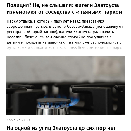
Полиция? Не, не слышали: жители Златоуста
изнемогают от соседства с «пьяным» парком
Парку отдыха, в который пару лет назад превратился
заброшенный пустырь в районе Северо-Запада (неподалёку от
ресторана «Старый замок»), жители Златоуста радовались
недолго. Даже днём там сложно спокойно прогуляться с
детьми и посидеть на лавочках – на них уже расположились с
бутылками и банками «отдыхающие». Вечером тенистый парк,
мило освещённый уютными фонарями, и вовсе становится
пристанищем многочисленных «пьяных» компаний, и жители
соседних многоэтажек до утра не могут сомкнуть глаз.
«Златоуст.инфо» выслушал их претензии. «Благоустройство –
это замечательно, пусть в нашем городе будут новые парки, но
почему их не патрулирует полиция? - недоумевает жительница
дома № 7 во 2 квартале Северо-Запада Светлана К. – Это не
парк, а исчадие ада. Круглосуточно в нём распивают спиртное
и стар, и млад, врубают музыку из колонок, поют, матерятся и
дерутся. К вечеру градус веселья повышается в разы. Во время
выпускных балов и на День металлурга там были просто
массовые гуляния с дискотекой до рассвета. Звонила в
полицию в три часа ночи (в семь надо было на работу) – никто
15:04 04.08.26
не приехал. Мы вообще ни разу не видели патрульных машин
около парка в нашем, заметьте, спальном районе – полиция
На одной из улиц Златоуста до сих пор нет