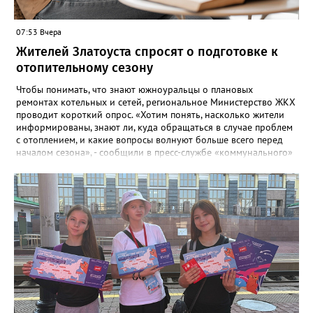
07:53 Вчера
Жителей Златоуста спросят о подготовке к
отопительному сезону
Чтобы понимать, что знают южноуральцы о плановых
ремонтах котельных и сетей, региональное Министерство ЖКХ
проводит короткий опрос. «Хотим понять, насколько жители
информированы, знают ли, куда обращаться в случае проблем
с отоплением, и какие вопросы волнуют больше всего перед
началом сезона», - сообщили в пресс-службе «коммунального»
ведомства. В анкете, с которой ознакомился «Златоуст.инфо»,
6 вопросов. Южноуральцам, например, предлагают поделиться
опасениями, мучающими их накануне зимы. Среди вариантов:
своевременное начало отопительного сезона, температура в
квартире, возможные аварии и перебои, размер платы за
отопление. А также поставить оценку работе управляющей
компании – в диапазоне от «Безусловно хорошо» до
«Безусловно плохо». «Опрос займет всего пару минут, но ваши
ответы помогут обратить внимание на темы, которые
действительно важны для людей», - утверждают в
министерстве.