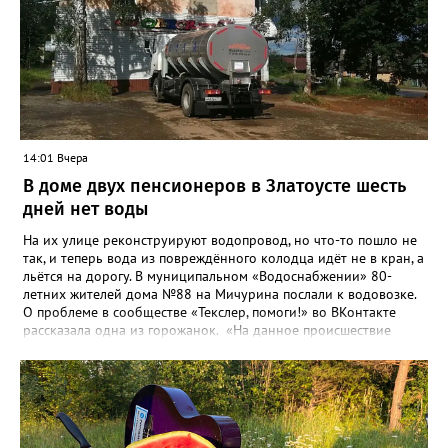
14:01 Вчера
В доме двух пенсионеров в Златоусте шесть
дней нет воды
На их улице реконструируют водопровод, но что-то пошло не
так, и теперь вода из повреждённого колодца идёт не в кран, а
льётся на дорогу. В муниципальном «Водоснабжении» 80-
летних жителей дома №88 на Мичурина послали к водовозке.
О проблеме в сообществе «Текслер, помоги!» во ВКонтакте
рассказала одна из горожанок. «На данное происшествие
аварийная бригада до сих пор не приехала, и по словам
гл.инженера Шепелева А.Н. из обслуживающей организации
МУП ЗГО "Златоустовское Водоснабжение" ул. Островского, 7,
никакие работы по восстановлению подачи воды в дом
проводиться не будут. Вот уже шесть дней пенсионеры без
воды!», - пишет возмущённая женщина (стиль, орфография и