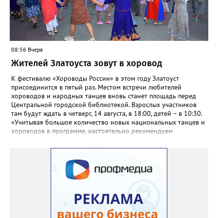
08:56 Вчера
Жителей Златоуста зовут в хоровод
К фестивалю «Хороводы России» в этом году Златоуст
присоединится в пятый раз. Местом встречи любителей
хороводов и народных танцев вновь станет площадь перед
Центральной городской библиотекой. Взрослых участников
там будут ждать в четверг, 14 августа, в 18:00, детей – в 10:30.
«Учитывая большое количество новых национальных танцев и
хороводов в программе, настоятельно рекомендуем
познакомиться с ними на репетициях, которые пройдут 6
(четверг) и 11 (вторник) августа в 18:00 на той же площади, -
сообщают организаторы. И добавляют: - Репетиции состоятся в
любую погоду! Если не на открытом воздухе, то в большом
зале на 5-ом этаже». Праздники для детей и взрослых в этом
году будут объединены общим названием «Златоустовский
народ, вставай в единый хоровод!».