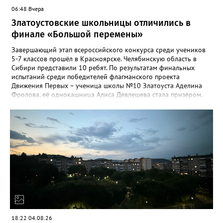
06:48 Вчера
Златоустовские школьницы отличились в
финале «Большой перемены»
Завершающий этап всероссийского конкурса среди учеников
5-7 классов прошёл в Красноярске. Челябинскую область в
Сибири представили 10 ребят. По результатам финальных
испытаний среди победителей флагманского проекта
Движения Первых – ученица школы №10 Златоуста Аделина
Фролова, её однокашница Алиса Девлешева стала призёром.
«Церемония закрытия финала прошла в Сибирском
федеральном университете с участием Президента Российской
Федерации Владимира Путина, который поздравил участников
с успешным завершением конкурса и отметил значимость
проекта для развития талантливой молодёжи», - сообщили в
Движении Первых Златоуста. Победителей Всероссийского
конкурса «Большая перемена» ждёт многодневное
«Путешествие мечты» на специальном поезде РЖД по
маршруту Москва-Владивосток с остановками на Байкале и
космодроме Байконур, а также в крупных городах по дороге.
18:22 04.08.26