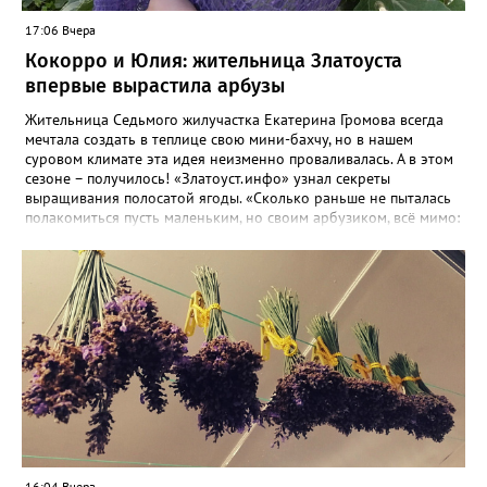
17:06 Вчера
Кокорро и Юлия: жительница Златоуста
впервые вырастила арбузы
Жительница Седьмого жилучастка Екатерина Громова всегда
мечтала создать в теплице свою мини-бахчу, но в нашем
суровом климате эта идея неизменно проваливалась. А в этом
сезоне – получилось! «Златоуст.инфо» узнал секреты
выращивания полосатой ягоды. «Сколько раньше не пыталась
полакомиться пусть маленьким, но своим арбузиком, всё мимо:
вырастали до размера бобов и отваливались, - поделилась со
«Златоуст.инфо» садовод. – В этом году посадила сорт так
называемых северных арбузов – «Юлия», а также «Коккоро»
(он жёлтый и, говорят, очень сладкий). Вот уже первый на пару
кило вызрел. Чтобы не оборвал плеть, подвешиваю своих
полосатиков в сетках из-под овощей или авоськах,
подкармливаю. Не терпится попробовать!». Опытные
бахчеводы из южных регионов в соцсетях посоветовали нашей
землячке: арбуз будет созревшим не раньше, чем с его кожуры
пропадет матовость (станет глянцевым). По срокам опыления
норма зрелости для «Коккоро» - не менее 42 дней от завязи
размером с грецкий орех. Екатерина выяснила у знающих
людей и причину своих неудач – её сеянцы не опылялись, и это
16:04 Вчера