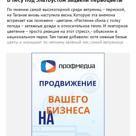
сухие цветы и стряхивать семена вокруг куртины, лаванда
весной прорастет сама. Ещё один секрет – этот символ
По мнению самой высокогорной среди ветрениц – пермской,
Прованса не любит «вкусную» почву. Добавляйте в посадочную
на Таганае вновь наступила весна. Которую эта анемона
яму гравий и песок – требуется хороший дренаж. В первый год
встречает как положено - цветами. «Растение сбила с толку
Екатерина рекомендует цветы убирать, чтобы силы куста
погода – затяжные дожди и относительное тепло. И повторное
пошли на наращивание корневой системы. А со второго года
цветение – просто реакция на этот стресс», - объяснили в
пусть лаванда цветёт во всю силу! Фото: Екатерина Бойко,
национальном парке. Там также добавили: хотя нежные белые
специально для «Златоуст.инфо». Обсуждение новости здесь
цветы и украшают по-летнему зелёный лес, самой ветренице
ВКОНТАКТЕ https://vk.com/newszlatoust74
такой «рецидив» пользы не приносит, а наоборот, забирает
силы перед долгой зимовкой.