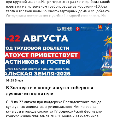
при крупной аварии. Например, в этот раз легенда была такой:
порыв на магистральном трубопроводе, за «бортом» -10, без
тепла и горячей воды 63 многоквартирных дома и соцобъекты.
Сотрудники предприятия с учебной аварией справились. Но
участвовавшие в тренировке представители Госжилинспекции
отметили и недочёты. «Например, управляющие компании
несвоевременно приняли меры для предотвращения
“перемерзания” общей домовой тепловой сети
многоквартирного дома, отсутствовало взаимодействие с
ресурсоснабжающей организацией, ЕДДС и иными службами»,
— сообщила начальник Главного управления ГЖИ Ирина
Настенко. В следующий раз, рекомендовали в
Госжилинспекции, службы должны действовать слаженно. И
оперативно делиться информацией со всеми
заинтересованными – от поставщика тепла до конечных
потребителей.
09:28 Вчера
В Златоусте в конце августа соберутся
лучшие исполнители
С 19 по 22 августа при поддержке Президентского фонда
культурных инициатив и регионального Министерства
культуры в городе состоится IV Всероссийский фестиваль-
конкурс «Уральская земля 2026». Более 200 участников,