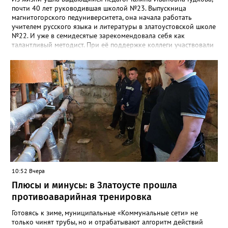
почти 40 лет руководившая школой №23. Выпускница
магнитогорского педуниверситета, она начала работать
учителем русского языка и литературы в златоустовской школе
№22. И уже в семидесятые зарекомендовала себя как
талантливый методист. При её поддержке коллеги участвовали
в профессиональных конкурсах и добивались успехов.
«Благодаря её мудрому руководству в школе сформировался
сильный педагогический коллектив, объединённый общими
ценностями и любовью к своему делу. Для многих Галина
Ивановна навсегда останется не только талантливым
руководителем, но и настоящим Учителем с большой буквы», -
говорится в сообществе школы №23 во ВКонтакте. Свои
соболезнования семье Галины Ивановны выразил глава
Златоуста Олег Решетников. «Её вклад зафиксирован в
важнейших документах школы, но главное - он остался в
людях: в тех учителях, которых она поддержала, в тех
учениках, которых она вдохновила. Заслуженный учитель РФ,
«Отличник народного просвещения», обладатель медали «За
10:52 Вчера
доблестный труд», Галина Ивановна оставила не только
награды и документы, но и работающий, живой механизм
Плюсы и минусы: в Златоусте прошла
школы, который продолжает жить её принципами», - говорится
противоаварийная тренировка
в некрологе.
Готовясь к зиме, муниципальные «Коммунальные сети» не
только чинят трубы, но и отрабатывают алгоритм действий