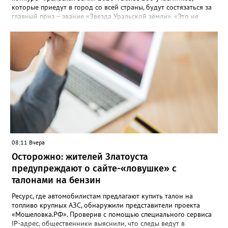
которые приедут в город со всей страны, будут состязаться за
главный приз – звание «Звезда Уральской земли». «Это не
просто конкурс, а четыре дня живого творчества:
прослушивания участников, мастер-классы от ведущих
наставников, выступления победителей прошлых лет и
приглашённых артистов», - сообщает оргкомитет. Вход на все
фестивальные мероприятия будет свободным. В 2025 году в
фестивале участвовали 26 финалистов из городов
Челябинской, Свердловской, Курганской, Оренбургской
областей, Ханты-Мансийского автономного округа и
Республики Башкортостан. Приглашённой звездой стал
идейный вдохновитель, организатор фестиваля, эстрадный
певец, победитель главного патриотического конкурса страны
«Солдатский конверт», лауреат премии в области культуры и
искусства «Золотая лира», участник телевизионных проектов
08:11 Вчера
на Первом канале, обладатель звания «Голос страны» Алексей
Ковин.
Осторожно: жителей Златоуста
предупреждают о сайте-«ловушке» с
талонами на бензин
Ресурс, где автомобилистам предлагают купить талон на
топливо крупных АЗС, обнаружили представители проекта
«Мошеловка.РФ». Проверив с помощью специального сервиса
IP-адрес, общественники выяснили, что следы ведут в