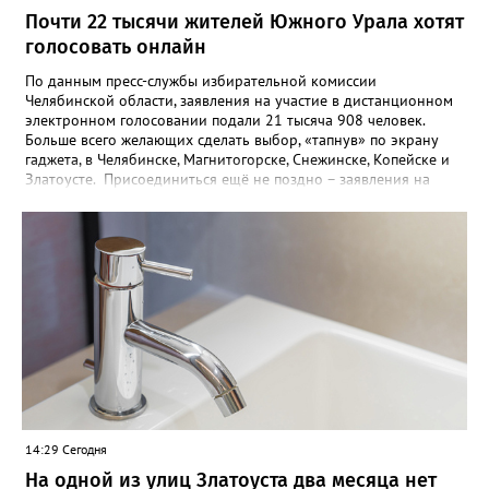
Почти 22 тысячи жителей Южного Урала хотят
голосовать онлайн
По данным пресс-службы избирательной комиссии
Челябинской области, заявления на участие в дистанционном
электронном голосовании подали 21 тысяча 908 человек.
Больше всего желающих сделать выбор, «тапнув» по экрану
гаджета, в Челябинске, Магнитогорске, Снежинске, Копейске и
Златоусте. Присоединиться ещё не поздно – заявления на
участии в ДЭГ на Госуслугах принимают до 14 сентября.
Система позволяет голосовать с любого устройства с доступом
в интернет из любого места. Участвовать в голосовании по
месту нахождения поможет механизм «Мобильный
избиратель». Такой возможностью хотят воспользоваться уже
более 900 южноуральцев. Заявления – онлайн, в МФЦ или
территориальных избиркомах - также принимаются до 14
сентября, а с 9 сентября к этому процессу подключатся
участковые комиссии. Голосование на выборах в Госдуму РФ
пройдёт 18, 19 и 20 сентября.
14:29 Сегодня
На одной из улиц Златоуста два месяца нет