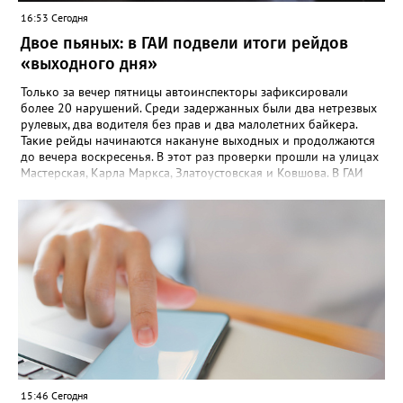
16:53 Сегодня
Двое пьяных: в ГАИ подвели итоги рейдов
«выходного дня»
Только за вечер пятницы автоинспекторы зафиксировали
более 20 нарушений. Среди задержанных были два нетрезвых
рулевых, два водителя без прав и два малолетних байкера.
Такие рейды начинаются накануне выходных и продолжаются
до вечера воскресенья. В этот раз проверки прошли на улицах
Мастерская, Карла Маркса, Златоустовская и Ковшова. В ГАИ
Златоуста отмечают: главной летней проблемой остаются
подростки на купленных родителями питбайках. При этом
дети выезжают на дорогу с молчаливого согласия взрослых,
которых не останавливает грозящий в этом случае 30-
тысячный штраф. После очередного рейда два изъятых у юных
гонщиков мотоцикла отправились на штрафстоянку, а
материалы на подростков – в комиссию по делам
несовершеннолетних.
15:46 Сегодня