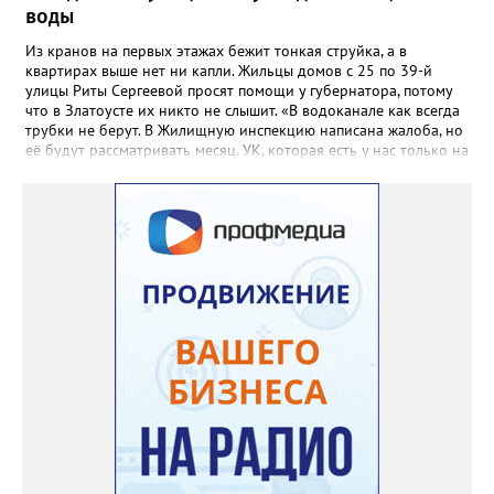
воды
Из кранов на первых этажах бежит тонкая струйка, а в
квартирах выше нет ни капли. Жильцы домов с 25 по 39-й
улицы Риты Сергеевой просят помощи у губернатора, потому
что в Златоусте их никто не слышит. «В водоканале как всегда
трубки не берут. В Жилищную инспекцию написана жалоба, но
её будут рассматривать месяц. УК, которая есть у нас только на
бумаге, находится в Екатеринбурге. Никому до нас нет дела,
как живут люди без воды. На Кирова, возле бомбоубежища из-
под асфальта хлещет вода, но Водоканал не мог найти утечку,
это нам было сказано ранее», - говорится в обращении,
которое горожане оставили в сообществе «Текслер, помоги!»
во ВКонтакте (стиль, орфография и пунктуация авторские). Под
обращением есть видео – его автор под ником Елена
Александровна, прогулявшись по улице Кирова, приходит к
«источнику», откуда начинается поток. Официальных
комментариев под обращением пока нет.