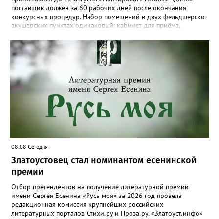
поставщик должен за 60 рабочих дней после окончания
конкурсных процедур. Набор помещений в двух фельдшерско-
акушерских пунктах одинаковый: кабинет для приёма,
процедурная, комната ожидания для посетителей, санузел, а
также комната для хранения лекарственных препаратов и
другие вспомогательные. В Веселовке новый ФАП
расположится на участке №58 по улице Ленина, в Кувашах –
на Советской, 79.
08:08 Сегодня
Златоустовец стал номинантом есенинской
премии
Отбор претендентов на получение литературной премии
имени Сергея Есенина «Русь моя» за 2026 год провела
редакционная комиссия крупнейших российских
литературных порталов Стихи.ру и Проза.ру. «Златоуст.инфо»