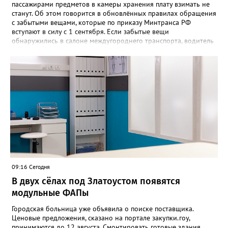
пассажирами предметов в камеры хранения плату взимать не
станут. Об этом говорится в обновлённых правилах обращения
с забытыми вещами, которые по приказу Минтранса РФ
вступают в силу с 1 сентября. Если забытые вещи
обнаружились в салоне междугороднего транспорта, водитель
или кондуктор обязаны передать их уполномоченному лицу
владельца автовокзала в конечном пункте маршрута либо
перевозчику. После чего вещи направляют в бюро находок.
Чтобы вернуть забытое, пассажиру придётся подтвердить
право собственности, подробно описав вещь и указав особые
приметы. Златоустовцам, оставившим вещи в городском
транспорте, советуют обращаться по телефонам +7 (3513) 666-
462 – если пропажа произошла в автобусе, +7 (3513) 673-292 –
если в трамвае. «Также уточнить информацию о забытых
вещах можно по адресу: Златоуст, улица Карла Маркса, 2, -
напоминают в муниципальном «Автохозяйстве». - Не
откладывайте звонок — возможно, ваши вещи уже найдены!»
09:16 Сегодня
В двух сёлах под Златоустом появятся
модульные ФАПы
Городская больница уже объявила о поиске поставщика.
Ценовые предложения, сказано на портале закупки.гоу,
принимаются до 12 августа. Смонтировать готовые здания