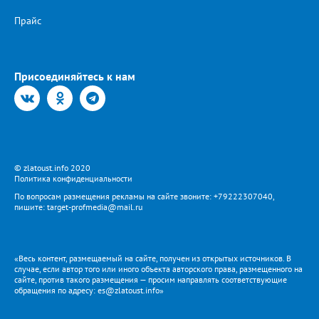
ритме тает. И ты, почему-то, согласен. И спорить желания нет.
Удобен и не опасен. И слушаешь «мудрых» совет. И тянет
Прайс
смотреть и слушать Пустых «сенсаций» поток. Они разъедают
душу, Но ты жить без них не смог. И злоба, не как решение
Что-то менять в судьбе, А способ излить раздражение На то,
что подсунут тебе. Тебе объяснят, что дорого Стоит место у
Присоединяйтесь к нам
них в раю. А рядом с тобой в ритме морока Баюкает Кот Баюн.
© zlatoust.info 2020
Политика конфиденциальности
По вопросам размещения рекламы на сайте звоните: +79222307040,
пишите: target-profmedia@mail.ru
«Весь контент, размещаемый на сайте, получен из открытых источников. В
случае, если автор того или иного объекта авторского права, размещенного на
сайте, против такого размещения — просим направлять соответствующие
обращения по адресу: es@zlatoust.info»