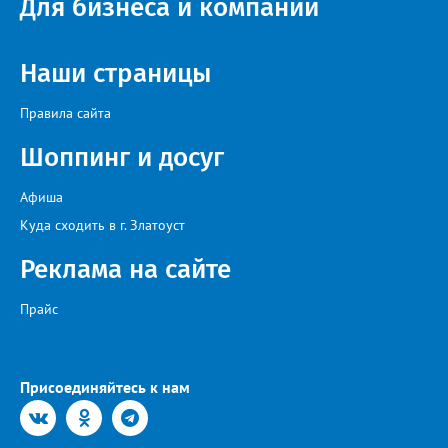
Для бизнеса и компаний
идейный вдохновитель, организатор фестиваля, эстрадный
певец, победитель главного патриотического конкурса страны
«Солдатский конверт», лауреат премии в области культуры и
искусства «Золотая лира», участник телевизионных проектов
Наши страницы
на Первом канале, обладатель звания «Голос страны» Алексей
Ковин.
Правила сайта
Шоппинг и досуг
Афиша
Куда сходить в г. Златоуст
Реклама на сайте
Прайс
Присоединяйтесь к нам