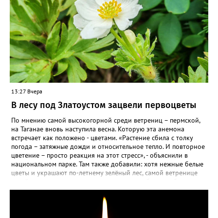
13:27 Вчера
В лесу под Златоустом зацвели первоцветы
По мнению самой высокогорной среди ветрениц – пермской,
на Таганае вновь наступила весна. Которую эта анемона
встречает как положено - цветами. «Растение сбила с толку
погода – затяжные дожди и относительное тепло. И повторное
цветение – просто реакция на этот стресс», - объяснили в
национальном парке. Там также добавили: хотя нежные белые
цветы и украшают по-летнему зелёный лес, самой ветренице
такой «рецидив» пользы не приносит, а наоборот, забирает
силы перед долгой зимовкой.