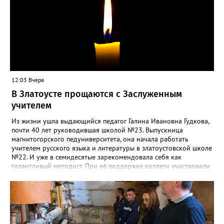
12:03 Вчера
В Златоусте прощаются с Заслуженным
учителем
Из жизни ушла выдающийся педагог Галина Ивановна Гудкова,
почти 40 лет руководившая школой №23. Выпускница
магнитогорского педуниверситета, она начала работать
учителем русского языка и литературы в златоустовской школе
№22. И уже в семидесятые зарекомендовала себя как
талантливый методист. При её поддержке коллеги участвовали
в профессиональных конкурсах и добивались успехов.
«Благодаря её мудрому руководству в школе сформировался
сильный педагогический коллектив, объединённый общими
ценностями и любовью к своему делу. Для многих Галина
Ивановна навсегда останется не только талантливым
руководителем, но и настоящим Учителем с большой буквы», -