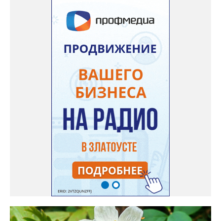
семян (на фото), - отметила «Златоуст.инфо» хозяйка частного
дома Екатерина Бойко. – Посадила вдоль забора, потому что
низины этот цветок не любит. Вот уже второй год растет и
радует меня. Соседи просят саженцы: аромат и до них
доносится. В конце лета собираю лаванду в пучки, сушу –
получаются букеты и саше одновременно. Лаванда широко
используется и в кулинарии». Семена, отметила собеседница
нашего портала, у неё были сорта «Вознесенская узколистная».
Только она хорошо зимует без укрытия. Всхожесть оказалась
на удивление хорошей: из пяти семян из каждой пачки четыре
взошли даже без стратификации. После покупки (по весне)
садовод советует сразу убрать семена в холодильник на два
месяца, а место посадки - мульчировать мелкой корой. Семена
самосевом в ней отлично прорастают. Если иногда срезать
сухие цветы и стряхивать семена вокруг куртины, лаванда
весной прорастет сама. Ещё один секрет – этот символ
Прованса не любит «вкусную» почву. Добавляйте в посадочную
яму гравий и песок – требуется хороший дренаж. В первый год
Екатерина рекомендует цветы убирать, чтобы силы куста
пошли на наращивание корневой системы. А со второго года
пусть лаванда цветёт во всю силу! Фото: Екатерина Бойко,
специально для «Златоуст.инфо». Обсуждение новости здесь
ВКОНТАКТЕ https://vk.com/newszlatoust74