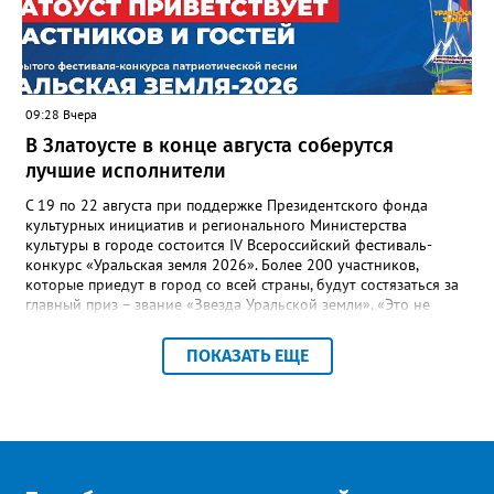
Госжилинспекции, службы должны действовать слаженно. И
оперативно делиться информацией со всеми
заинтересованными – от поставщика тепла до конечных
потребителей.
09:28 Вчера
В Златоусте в конце августа соберутся
лучшие исполнители
С 19 по 22 августа при поддержке Президентского фонда
культурных инициатив и регионального Министерства
культуры в городе состоится IV Всероссийский фестиваль-
конкурс «Уральская земля 2026». Более 200 участников,
которые приедут в город со всей страны, будут состязаться за
главный приз – звание «Звезда Уральской земли». «Это не
просто конкурс, а четыре дня живого творчества:
прослушивания участников, мастер-классы от ведущих
ПОКАЗАТЬ ЕЩЕ
наставников, выступления победителей прошлых лет и
приглашённых артистов», - сообщает оргкомитет. Вход на все
фестивальные мероприятия будет свободным. В 2025 году в
фестивале участвовали 26 финалистов из городов
Челябинской, Свердловской, Курганской, Оренбургской
областей, Ханты-Мансийского автономного округа и
Республики Башкортостан. Приглашённой звездой стал