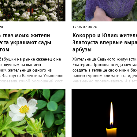
ра
17:06 07.08.26
 глаз моих: жители
Кокорро и Юлия: жител
уста украшают сады
Златоуста впервые выр
гом
арбузы
бабушки на рынке саженец с не
Жительница Седьмого жилучастк
о звучным названием
Екатерина Громова всегда мечта
ик», жительница одного из
создать в теплице свою мини-бах
 Златоуста Валентина Ульяненко
нашем суровом климате эта идея
озревала, какой роскошный куст
неизменно проваливалась. А в эт
её сад. А аромат – слаще, чем у
сезоне – получилось! «Златоуст.
 «Златоуст.инфо» узнал
узнал секреты выращивания пол
ости ухода за этим кустарником.
ягоды. «Сколько раньше не пыта
оим подругам и коллегам
полакомиться пусть маленьким, 
овала непременно посадить
арбузиком, всё мимо: вырастали 
, и его становится в нашем
размера бобов и отваливались, -
сё больше, - рассказала нашему
поделилась со «Златоуст.инфо» с
Валентина. – У меня растёт, на
– В этом году посадила сорт так
яд, самый красивый сорт –
называемых северных арбузов – 
. Моему кусту (на фото) четыре
а также «Коккоро» (он жёлтый и, 