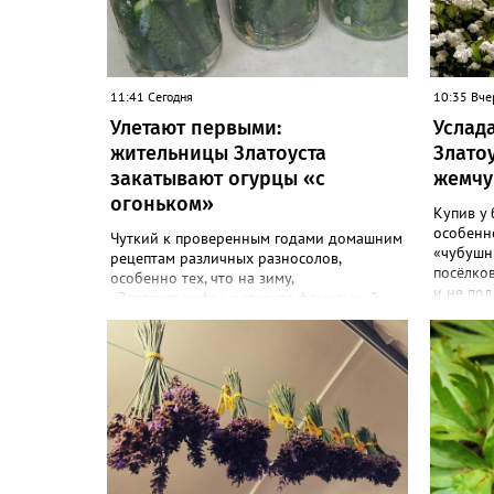
11:41 Сегодня
10:35 Вче
Улетают первыми:
Услада
жительницы Златоуста
Злато
закатывают огурцы «с
жемчу
огоньком»
Купив у 
особенн
Чуткий к проверенным годами домашним
«чубушн
рецептам различных разносолов,
посёлков
особенно тех, что на зиму,
и не под
«Златоуст.инфо» разузнал фамильный
украсит 
способ закатки необычных зеленёньких –
жасмина!
они острые на вкус и особо хрустящие.
особенн
Жительница Златоуста, металлург Ольга
«Всем св
Назонова с удовольствием раскрыла
посовет
рецепт. «Для нашей большой семьи
чубушник
каждый год закатываю по 20-30 банок
городе в
таких огурчиков «с огоньком», но они всё
порталу 
равно улетают со стола первыми, а гости
мой взгл
неизменно просят рецепт, - отметила
«Жемчуг»