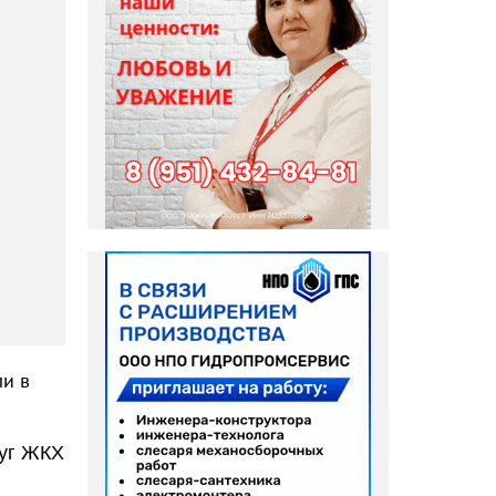
ли в
луг ЖКХ