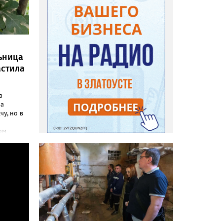
ьница
астила
а
ла
чу, но в
ом
инфо»
осатой
лась
но своим
до
адовод.
«Юлия»,
говорят,