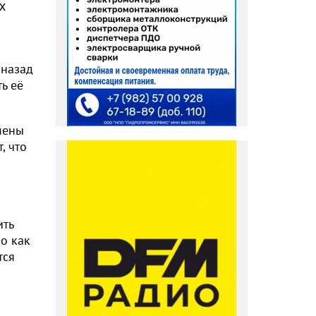
х
 назад
ь её
мены
, что
ить
Но как
тся