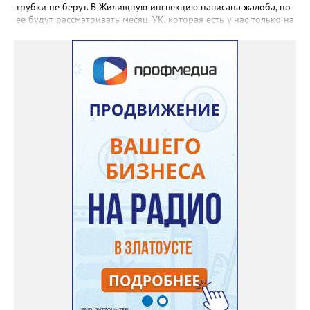
трубки не берут. В Жилищную инспекцию написана жалоба, но
её будут рассматривать месяц. УК, которая есть у нас только на
бумаге, находится в Екатеринбурге. Никому до нас нет дела,
как живут люди без воды. На Кирова, возле бомбоубежища из-
под асфальта хлещет вода, но Водоканал не мог найти утечку,
это нам было сказано ранее», - говорится в обращении,
которое горожане оставили в сообществе «Текслер, помоги!»
во ВКонтакте (стиль, орфография и пунктуация авторские). Под
обращением есть видео – его автор под ником Елена
Александровна, прогулявшись по улице Кирова, приходит к
«источнику», откуда начинается поток. Официальных
комментариев под обращением пока нет.