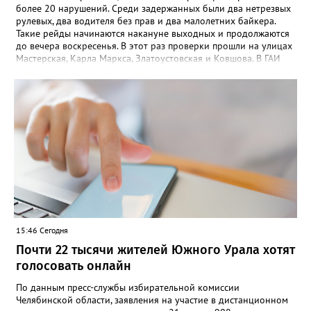
более 20 нарушений. Среди задержанных были два нетрезвых
рулевых, два водителя без прав и два малолетних байкера.
Такие рейды начинаются накануне выходных и продолжаются
до вечера воскресенья. В этот раз проверки прошли на улицах
Мастерская, Карла Маркса, Златоустовская и Ковшова. В ГАИ
Златоуста отмечают: главной летней проблемой остаются
подростки на купленных родителями питбайках. При этом
дети выезжают на дорогу с молчаливого согласия взрослых,
которых не останавливает грозящий в этом случае 30-
тысячный штраф. После очередного рейда два изъятых у юных
гонщиков мотоцикла отправились на штрафстоянку, а
материалы на подростков – в комиссию по делам
несовершеннолетних.
15:46 Сегодня
Почти 22 тысячи жителей Южного Урала хотят
голосовать онлайн
По данным пресс-службы избирательной комиссии
Челябинской области, заявления на участие в дистанционном