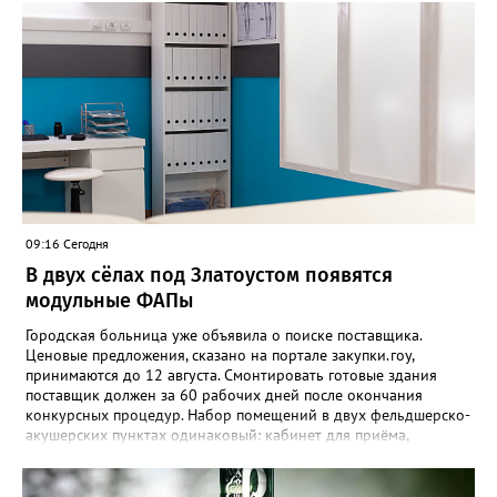
владельца автовокзала в конечном пункте маршрута либо
перевозчику. После чего вещи направляют в бюро находок.
Чтобы вернуть забытое, пассажиру придётся подтвердить
право собственности, подробно описав вещь и указав особые
приметы. Златоустовцам, оставившим вещи в городском
транспорте, советуют обращаться по телефонам +7 (3513) 666-
462 – если пропажа произошла в автобусе, +7 (3513) 673-292 –
если в трамвае. «Также уточнить информацию о забытых
вещах можно по адресу: Златоуст, улица Карла Маркса, 2, -
напоминают в муниципальном «Автохозяйстве». - Не
откладывайте звонок — возможно, ваши вещи уже найдены!»
09:16 Сегодня
В двух сёлах под Златоустом появятся
модульные ФАПы
Городская больница уже объявила о поиске поставщика.
Ценовые предложения, сказано на портале закупки.гоу,
принимаются до 12 августа. Смонтировать готовые здания
поставщик должен за 60 рабочих дней после окончания
конкурсных процедур. Набор помещений в двух фельдшерско-
акушерских пунктах одинаковый: кабинет для приёма,
процедурная, комната ожидания для посетителей, санузел, а
также комната для хранения лекарственных препаратов и
другие вспомогательные. В Веселовке новый ФАП