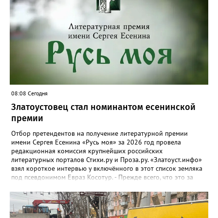
расположится на участке №58 по улице Ленина, в Кувашах –
на Советской, 79.
08:08 Сегодня
Златоустовец стал номинантом есенинской
премии
Отбор претендентов на получение литературной премии
имени Сергея Есенина «Русь моя» за 2026 год провела
редакционная комиссия крупнейших российских
литературных порталов Стихи.ру и Проза.ру. «Златоуст.инфо»
взял короткое интервью у включённого в этот список земляка
под псевдонимом Евраз Косотур. - Прежде всего, что это за
премия и как вы о ней узнали? - Премия имени Сергея Есенина
«Русь моя» ежегодная, её вручают в канун дня рождения
великого русского поэта. Я о ней узнал на сайте стихи.ру,
подал заявку, особо ни на что не рассчитывая. А потом мне