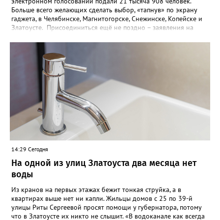
электронном голосовании подали 21 тысяча 908 человек.
Больше всего желающих сделать выбор, «тапнув» по экрану
гаджета, в Челябинске, Магнитогорске, Снежинске, Копейске и
Златоусте. Присоединиться ещё не поздно – заявления на
участии в ДЭГ на Госуслугах принимают до 14 сентября.
Система позволяет голосовать с любого устройства с доступом
в интернет из любого места. Участвовать в голосовании по
месту нахождения поможет механизм «Мобильный
избиратель». Такой возможностью хотят воспользоваться уже
более 900 южноуральцев. Заявления – онлайн, в МФЦ или
территориальных избиркомах - также принимаются до 14
сентября, а с 9 сентября к этому процессу подключатся
участковые комиссии. Голосование на выборах в Госдуму РФ
пройдёт 18, 19 и 20 сентября.
14:29 Сегодня
На одной из улиц Златоуста два месяца нет
воды
Из кранов на первых этажах бежит тонкая струйка, а в
квартирах выше нет ни капли. Жильцы домов с 25 по 39-й
улицы Риты Сергеевой просят помощи у губернатора, потому
что в Златоусте их никто не слышит. «В водоканале как всегда