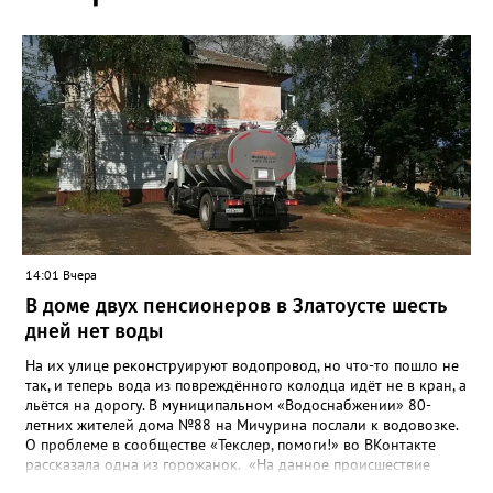
14:01 Вчера
В доме двух пенсионеров в Златоусте шесть
дней нет воды
На их улице реконструируют водопровод, но что-то пошло не
так, и теперь вода из повреждённого колодца идёт не в кран, а
льётся на дорогу. В муниципальном «Водоснабжении» 80-
летних жителей дома №88 на Мичурина послали к водовозке.
О проблеме в сообществе «Текслер, помоги!» во ВКонтакте
рассказала одна из горожанок. «На данное происшествие
аварийная бригада до сих пор не приехала, и по словам