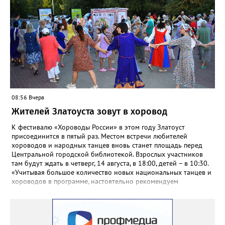
берегу реки Ай. Добраться туда можно на рейсовом автобусе
до Веселовки – он отправится в 6:35, 13:21 и 18:01 от
автовокзала. Кроме того, от Центральной библиотеки до села
будут курсировать маршрутные такси. Время отправления в
10:00, 11:00, 12:00, обратные рейсы в 21:00, 21:30, 22:00.
08:56 Вчера
Жителей Златоуста зовут в хоровод
К фестивалю «Хороводы России» в этом году Златоуст
присоединится в пятый раз. Местом встречи любителей
хороводов и народных танцев вновь станет площадь перед
Центральной городской библиотекой. Взрослых участников
там будут ждать в четверг, 14 августа, в 18:00, детей – в 10:30.
«Учитывая большое количество новых национальных танцев и
хороводов в программе, настоятельно рекомендуем
познакомиться с ними на репетициях, которые пройдут 6
(четверг) и 11 (вторник) августа в 18:00 на той же площади, -
сообщают организаторы. И добавляют: - Репетиции состоятся в
любую погоду! Если не на открытом воздухе, то в большом