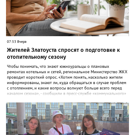
07:53 Вчера
Жителей Златоуста спросят о подготовке к
отопительному сезону
Чтобы понимать, что знают южноуральцы о плановых
ремонтах котельных и сетей, региональное Министерство ЖКХ
проводит короткий опрос. «Хотим понять, насколько жители
информированы, знают ли, куда обращаться в случае проблем
с отоплением, и какие вопросы волнуют больше всего перед
началом сезона», - сообщили в пресс-службе «коммунального»
ведомства. В анкете, с которой ознакомился «Златоуст.инфо»,
6 вопросов. Южноуральцам, например, предлагают поделиться
опасениями, мучающими их накануне зимы. Среди вариантов:
своевременное начало отопительного сезона, температура в
квартире, возможные аварии и перебои, размер платы за
отопление. А также поставить оценку работе управляющей
компании – в диапазоне от «Безусловно хорошо» до