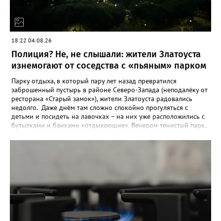
космодроме Байконур, а также в крупных городах по дороге.
18:22 04.08.26
Полиция? Не, не слышали: жители Златоуста
изнемогают от соседства с «пьяным» парком
Парку отдыха, в который пару лет назад превратился
заброшенный пустырь в районе Северо-Запада (неподалёку от
ресторана «Старый замок»), жители Златоуста радовались
недолго. Даже днём там сложно спокойно прогуляться с
детьми и посидеть на лавочках – на них уже расположились с
бутылками и банками «отдыхающие». Вечером тенистый парк,
мило освещённый уютными фонарями, и вовсе становится
пристанищем многочисленных «пьяных» компаний, и жители
соседних многоэтажек до утра не могут сомкнуть глаз.
«Златоуст.инфо» выслушал их претензии. «Благоустройство –
это замечательно, пусть в нашем городе будут новые парки, но
почему их не патрулирует полиция? - недоумевает жительница
дома № 7 во 2 квартале Северо-Запада Светлана К. – Это не
парк, а исчадие ада. Круглосуточно в нём распивают спиртное
и стар, и млад, врубают музыку из колонок, поют, матерятся и
дерутся. К вечеру градус веселья повышается в разы. Во время