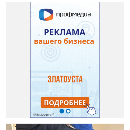
наркотиков региональное УФСБ ведёт по всем фронтам. Так,
сотрудники управления ликвидировали две подпольных
химических лаборатории по производству и расфасовке
наркотических средств. В общей сложности оперативники
изъяли из незаконного оборота более 65 килограммов
«синтетики» и свыше 600 килограммов прекурсоров,
предназначенных для дальнейшего производства наркотиков
и психотропных веществ, а также химические реактивы и
лабораторное оборудование.