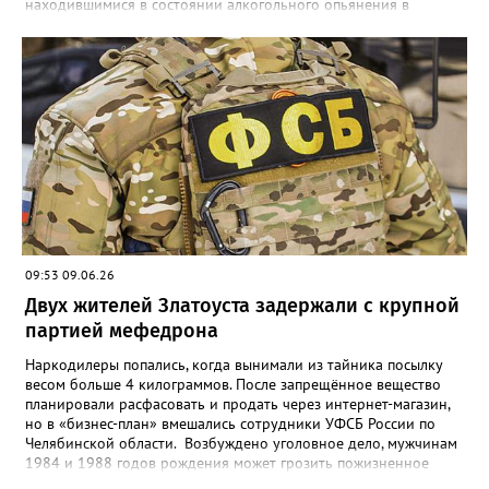
находившимися в состоянии алкогольного опьянения в
квартире одного из домов по улице Риты Сергеевой,
произошёл конфликт, в ходе которого обвиняемый нанёс не
менее двух ударов ножом в область бедра 35-летнего
потерпевшего. Смерть мужчины наступила от полученных
телесных повреждений на месте происшествия», - сообщили в
СК. Агрессора при попытке скрыться задержали сотрудники
отдельной роты патрульно-постовой службы. Сейчас назначен
комплекс судебных экспертиз, следствие планирует просить
суд заключить фигуранта уголовного дела под стражу.
09:53 09.06.26
Двух жителей Златоуста задержали с крупной
партией мефедрона
Наркодилеры попались, когда вынимали из тайника посылку
весом больше 4 килограммов. После запрещённое вещество
планировали расфасовать и продать через интернет-магазин,
но в «бизнес-план» вмешались сотрудники УФСБ России по
Челябинской области. Возбуждено уголовное дело, мужчинам
1984 и 1988 годов рождения может грозить пожизненное
лишение свободы. Борьбу с незаконным оборотом