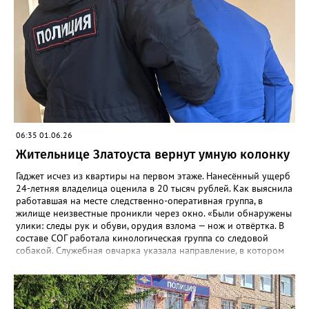
06:35 01.06.26
Жительнице Златоуста вернут умную колонку
Гаджет исчез из квартиры на первом этаже. Нанесённый ущерб
24-летняя владелица оценила в 20 тысяч рублей. Как выяснила
работавшая на месте следственно-оперативная группа, в
жилище неизвестные проникли через окно. «Были обнаружены
улики: следы рук и обуви, орудия взлома — нож и отвёртка. В
составе СОГ работала кинологическая группа со следовой
собакой. Служебная овчарка указала направление, в котором
скрылись преступники. Сотрудники уголовного розыска
определили круг подозреваемых и приняли меры к их
розыску», - сообщили в златоустовском ОМВД. Вскоре
оперативники задержали двух мужчин 21 и 23 лет. Не