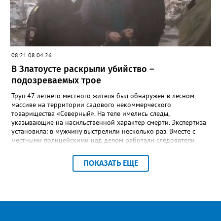
08:21 08.04.26
В Златоусте раскрыли убийство –
подозреваемых трое
Труп 47-летнего местного жителя был обнаружен в лесном
массиве на территории садового некоммерческого
товарищества «Северный». На теле имелись следы,
указывающие на насильственной характер смерти. Экспертиза
установила: в мужчину выстрелили несколько раз. Вместе с
местными полицейскими над делом работали следователи
следственного комитета, а также оперативники управления
уголовного розыска регионального полицейского главка.
ПОКАЗАТЬ ЕЩЕ
Причинами убийства, отметили в златоустовском ОВМД, могли
стать прошлое и конфликт из-за денег – потерпевший состоял
на учёте в уголовно-исполнительной инспекции за
мошеннические действия, а также личная неприязнь. «В
результате проведенного комплекса мероприятий, в том числе
с применением современных технических средств,
правоохранители получили информацию о возможной