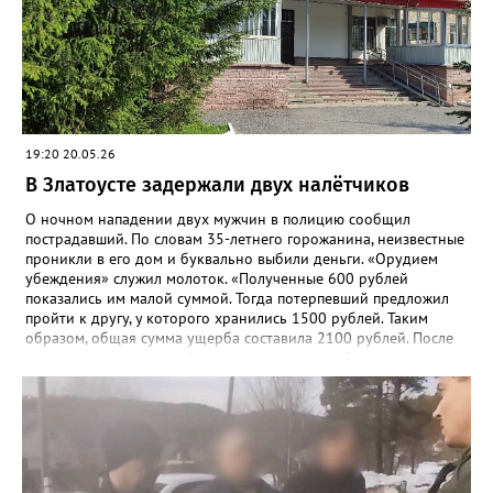
жительства и нигде не работающий 43-летний гражданин
водворён в изолятор временного содержания. Уголовное дело
возбуждено по статье «Грабёж, совершённый с применением
насилия, не опасного для жизни или здоровья».
19:20 20.05.26
В Златоусте задержали двух налётчиков
О ночном нападении двух мужчин в полицию сообщил
пострадавший. По словам 35-летнего горожанина, неизвестные
проникли в его дом и буквально выбили деньги. «Орудием
убеждения» служил молоток. «Полученные 600 рублей
показались им малой суммой. Тогда потерпевший предложил
пройти к другу, у которого хранились 1500 рублей. Таким
образом, общая сумма ущерба составила 2100 рублей. После
нападения потерпевший проходил лечение в больнице», -
рассказали в златоустовском ОМВД. 19 мая сотрудники отдела
уголовного розыска задержали подозреваемых –
неработающих ранее судимых 32-летних мужчин. Уголовное
дело возбуждено по статье «Разбой».