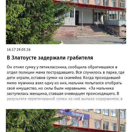
работающие, ранее судимые за преступления имущественного
характера граждане признались: колонку успели продать, а
деньги – потратить. Подозреваемых отправили под стражу, а
колонку разыскали, изъяли и после завершения всех
следственных мероприятий вернут законной владелице.
16:17 29.05.26
В Златоусте задержали грабителя
Он отнял сумку у пятиклассника, сообщила обратившаяся в
отдел полиции мама пострадавшего. Всё случилось в парке, где
дети играли, оставив сумки на скамейке. Когда проходивший
мимо мужчина взял одну из них, мальчик попытался отобрать
своё имущество, но силы были неравными. «За мальчика
заступилась женщина, ставшая очевидцем происходящего. В
результате перетягиваний сумки из неё выпало содержимое, в
том числе два сотовых телефона. Заступница успела поднять
один из них, но грабитель отобрал у неё аппарат, поднял
второй и убежал. Впоследствии от сумки он избавился, а
сотовые присвоил», - рассказали в златоустовском ОМВД.
Подозреваемого сотрудники уголовного розыска задержали
по горячим следам. Ранее судимый, без определённого места