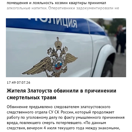
помещения и лояльность хозяин квартиры принимал
алкогольные напитки. Оперативники задокументировали не
менее четырех фактов незаконной деятельности», - сообщили
в златоустовском ОМВД. Хозяина притона задержали, он стал
фигурантом уголовного дела.
17:49 07.07.26
Жителя Златоуста обвинили в причинении
смертельных травм
Обвинение предъявлено следователем златоустовского
следственного отдела СУ СК России, который продолжает
работу по уголовному делу по факту умышленного причинения
вреда, повлекшего смерть потерпевшего. «По данным
следствия, вечером 4 июля текущего года между знакомыми,