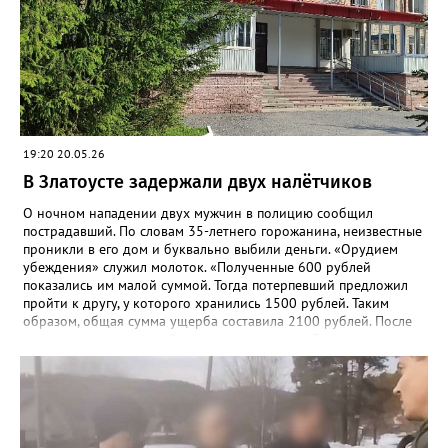
по горячим следам. Ранее судимый, без определённого места
жительства и нигде не работающий 43-летний гражданин
водворён в изолятор временного содержания. Уголовное дело
возбуждено по статье «Грабёж, совершённый с применением
насилия, не опасного для жизни или здоровья».
19:20 20.05.26
В Златоусте задержали двух налётчиков
О ночном нападении двух мужчин в полицию сообщил
пострадавший. По словам 35-летнего горожанина, неизвестные
проникли в его дом и буквально выбили деньги. «Орудием
убеждения» служил молоток. «Полученные 600 рублей
показались им малой суммой. Тогда потерпевший предложил
пройти к другу, у которого хранились 1500 рублей. Таким
образом, общая сумма ущерба составила 2100 рублей. После
нападения потерпевший проходил лечение в больнице», -
рассказали в златоустовском ОМВД. 19 мая сотрудники отдела
уголовного розыска задержали подозреваемых –
неработающих ранее судимых 32-летних мужчин. Уголовное
дело возбуждено по статье «Разбой».