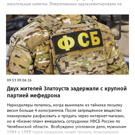
алкогольные напитки. Оперативники задокументировали не
менее четырех фактов незаконной деятельности», - сообщили
в златоустовском ОМВД. Хозяина притона задержали, он стал
фигурантом уголовного дела.
09:53 09.06.26
Двух жителей Златоуста задержали с крупной
партией мефедрона
Наркодилеры попались, когда вынимали из тайника посылку
весом больше 4 килограммов. После запрещённое вещество
планировали расфасовать и продать через интернет-магазин,
но в «бизнес-план» вмешались сотрудники УФСБ России по
Челябинской области. Возбуждено уголовное дело, мужчинам
1984 и 1988 годов рождения может грозить пожизненное