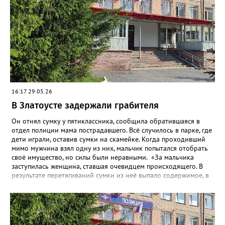
16:17 29.05.26
В Златоусте задержали грабителя
Он отнял сумку у пятиклассника, сообщила обратившаяся в
отдел полиции мама пострадавшего. Всё случилось в парке, где
дети играли, оставив сумки на скамейке. Когда проходивший
мимо мужчина взял одну из них, мальчик попытался отобрать
своё имущество, но силы были неравными. «За мальчика
заступилась женщина, ставшая очевидцем происходящего. В
результате перетягиваний сумки из неё выпало содержимое, в
том числе два сотовых телефона. Заступница успела поднять
один из них, но грабитель отобрал у неё аппарат, поднял
второй и убежал. Впоследствии от сумки он избавился, а
сотовые присвоил», - рассказали в златоустовском ОМВД.
Подозреваемого сотрудники уголовного розыска задержали