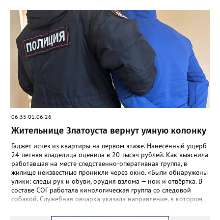
лишение свободы. Борьбу с незаконным оборотом
наркотиков региональное УФСБ ведёт по всем фронтам. Так,
сотрудники управления ликвидировали две подпольных
химических лаборатории по производству и расфасовке
наркотических средств. В общей сложности оперативники
изъяли из незаконного оборота более 65 килограммов
«синтетики» и свыше 600 килограммов прекурсоров,
предназначенных для дальнейшего производства наркотиков
и психотропных веществ, а также химические реактивы и
лабораторное оборудование.
06:35 01.06.26
Жительнице Златоуста вернут умную колонку
Гаджет исчез из квартиры на первом этаже. Нанесённый ущерб
24-летняя владелица оценила в 20 тысяч рублей. Как выяснила
работавшая на месте следственно-оперативная группа, в
жилище неизвестные проникли через окно. «Были обнаружены
улики: следы рук и обуви, орудия взлома — нож и отвёртка. В
составе СОГ работала кинологическая группа со следовой
собакой. Служебная овчарка указала направление, в котором
скрылись преступники. Сотрудники уголовного розыска
определили круг подозреваемых и приняли меры к их