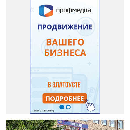
розыску», - сообщили в златоустовском ОМВД. Вскоре
оперативники задержали двух мужчин 21 и 23 лет. Не
работающие, ранее судимые за преступления имущественного
характера граждане признались: колонку успели продать, а
деньги – потратить. Подозреваемых отправили под стражу, а
колонку разыскали, изъяли и после завершения всех
следственных мероприятий вернут законной владелице.