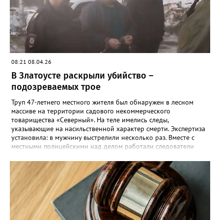
08:21 08.04.26
В Златоусте раскрыли убийство –
подозреваемых трое
Труп 47-летнего местного жителя был обнаружен в лесном
массиве на территории садового некоммерческого
товарищества «Северный». На теле имелись следы,
указывающие на насильственной характер смерти. Экспертиза
установила: в мужчину выстрелили несколько раз. Вместе с
местными полицейскими над делом работали следователи
следственного комитета, а также оперативники управления
уголовного розыска регионального полицейского главка.
Причинами убийства, отметили в златоустовском ОВМД, могли
стать прошлое и конфликт из-за денег – потерпевший состоял
на учёте в уголовно-исполнительной инспекции за
мошеннические действия, а также личная неприязнь. «В
результате проведенного комплекса мероприятий, в том числе
с применением современных технических средств,