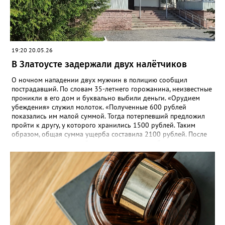
возбуждено по статье «Грабёж, совершённый с применением
насилия, не опасного для жизни или здоровья».
19:20 20.05.26
В Златоусте задержали двух налётчиков
О ночном нападении двух мужчин в полицию сообщил
пострадавший. По словам 35-летнего горожанина, неизвестные
проникли в его дом и буквально выбили деньги. «Орудием
убеждения» служил молоток. «Полученные 600 рублей
показались им малой суммой. Тогда потерпевший предложил
пройти к другу, у которого хранились 1500 рублей. Таким
образом, общая сумма ущерба составила 2100 рублей. После
нападения потерпевший проходил лечение в больнице», -
рассказали в златоустовском ОМВД. 19 мая сотрудники отдела
уголовного розыска задержали подозреваемых –
неработающих ранее судимых 32-летних мужчин. Уголовное
дело возбуждено по статье «Разбой».