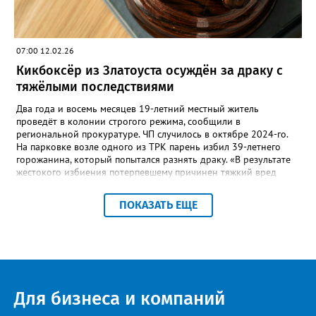
07:00 12.02.26
Кикбоксёр из Златоуста осуждён за драку с
тяжёлыми последствиями
Два года и восемь месяцев 19-летний местный житель
проведёт в колонии строгого режима, сообщили в
региональной прокуратуре. ЧП случилось в октябре 2024-го.
На парковке возле одного из ТРК парень избил 39-летнего
горожанина, который попытался разнять драку. «В результате
жестокого избиения потерпевшему причинен тяжкий вред
здоровью, серьёзные повреждения головы. В дальнейшем
состояние здоровья мужчины ухудшилось, он лишился
ПОКАЗАТЬ ЕЩЕ
источника дохода, поскольку работал ведущим на
мероприятиях», – говорится в сообщении ведомства. За ту
драку ответит и соучастник - уголовное дело в его отношении
выделено в отдельное производство. Обсуждение новости
здесь ВКОНТАКТЕ https://vk.com/newszlatoust74,
Одноклассники https://ok.ru/zlatoustinfo, Телеграм
@newszlatoust74
Для бизнеса и компаний