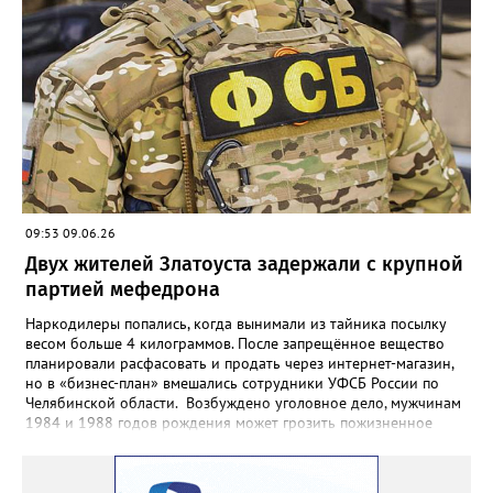
произошёл конфликт, в ходе которого обвиняемый нанёс не
менее двух ударов ножом в область бедра 35-летнего
потерпевшего. Смерть мужчины наступила от полученных
телесных повреждений на месте происшествия», - сообщили в
СК. Агрессора при попытке скрыться задержали сотрудники
отдельной роты патрульно-постовой службы. Сейчас назначен
комплекс судебных экспертиз, следствие планирует просить
суд заключить фигуранта уголовного дела под стражу.
09:53 09.06.26
Двух жителей Златоуста задержали с крупной
партией мефедрона
Наркодилеры попались, когда вынимали из тайника посылку
весом больше 4 килограммов. После запрещённое вещество
планировали расфасовать и продать через интернет-магазин,
но в «бизнес-план» вмешались сотрудники УФСБ России по
Челябинской области. Возбуждено уголовное дело, мужчинам
1984 и 1988 годов рождения может грозить пожизненное
лишение свободы. Борьбу с незаконным оборотом
наркотиков региональное УФСБ ведёт по всем фронтам. Так,
сотрудники управления ликвидировали две подпольных