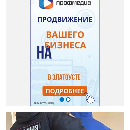
химических лаборатории по производству и расфасовке
наркотических средств. В общей сложности оперативники
изъяли из незаконного оборота более 65 килограммов
«синтетики» и свыше 600 килограммов прекурсоров,
предназначенных для дальнейшего производства наркотиков
и психотропных веществ, а также химические реактивы и
лабораторное оборудование.