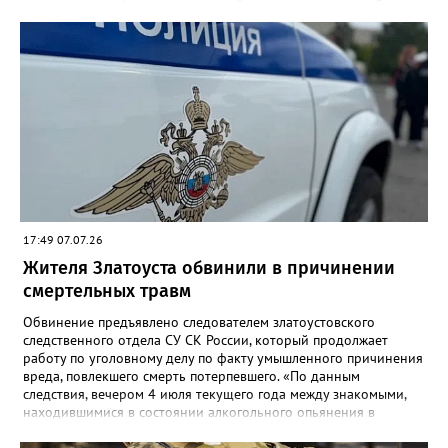
менее четырех фактов незаконной деятельности», - сообщили
в златоустовском ОМВД. Хозяина притона задержали, он стал
фигурантом уголовного дела.
17:49 07.07.26
Жителя Златоуста обвинили в причинении
смертельных травм
Обвинение предъявлено следователем златоустовского
следственного отдела СУ СК России, который продолжает
работу по уголовному делу по факту умышленного причинения
вреда, повлекшего смерть потерпевшего. «По данным
следствия, вечером 4 июля текущего года между знакомыми,
находившимися в состоянии алкогольного опьянения в
квартире одного из домов по улице Риты Сергеевой,