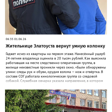
06:35 01.06.26
Жительнице Златоуста вернут умную колонку
Гаджет исчез из квартиры на первом этаже. Нанесённый ущерб
24-летняя владелица оценила в 20 тысяч рублей. Как выяснила
работавшая на месте следственно-оперативная группа, в
жилище неизвестные проникли через окно. «Были обнаружены
улики: следы рук и обуви, орудия взлома — нож и отвёртка. В
составе СОГ работала кинологическая группа со следовой
собакой. Служебная овчарка указала направление, в котором
скрылись преступники. Сотрудники уголовного розыска
определили круг подозреваемых и приняли меры к их
розыску», - сообщили в златоустовском ОМВД. Вскоре
оперативники задержали двух мужчин 21 и 23 лет. Не
работающие, ранее судимые за преступления имущественного
характера граждане признались: колонку успели продать, а