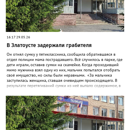
деньги – потратить. Подозреваемых отправили под стражу, а
колонку разыскали, изъяли и после завершения всех
следственных мероприятий вернут законной владелице.
16:17 29.05.26
В Златоусте задержали грабителя
Он отнял сумку у пятиклассника, сообщила обратившаяся в
отдел полиции мама пострадавшего. Всё случилось в парке, где
дети играли, оставив сумки на скамейке. Когда проходивший
мимо мужчина взял одну из них, мальчик попытался отобрать
своё имущество, но силы были неравными. «За мальчика
заступилась женщина, ставшая очевидцем происходящего. В
результате перетягиваний сумки из неё выпало содержимое, в
том числе два сотовых телефона. Заступница успела поднять
один из них, но грабитель отобрал у неё аппарат, поднял
второй и убежал. Впоследствии от сумки он избавился, а
сотовые присвоил», - рассказали в златоустовском ОМВД.
Подозреваемого сотрудники уголовного розыска задержали
по горячим следам. Ранее судимый, без определённого места
жительства и нигде не работающий 43-летний гражданин
водворён в изолятор временного содержания. Уголовное дело