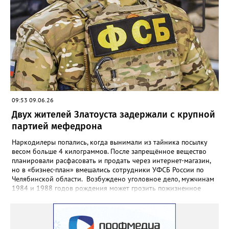
менее двух ударов ножом в область бедра 35-летнего
потерпевшего. Смерть мужчины наступила от полученных
телесных повреждений на месте происшествия», - сообщили в
СК. Агрессора при попытке скрыться задержали сотрудники
отдельной роты патрульно-постовой службы. Сейчас назначен
комплекс судебных экспертиз, следствие планирует просить
суд заключить фигуранта уголовного дела под стражу.
09:53 09.06.26
Двух жителей Златоуста задержали с крупной
партией мефедрона
Наркодилеры попались, когда вынимали из тайника посылку
весом больше 4 килограммов. После запрещённое вещество
планировали расфасовать и продать через интернет-магазин,
но в «бизнес-план» вмешались сотрудники УФСБ России по
Челябинской области. Возбуждено уголовное дело, мужчинам
1984 и 1988 годов рождения может грозить пожизненное
лишение свободы. Борьбу с незаконным оборотом
наркотиков региональное УФСБ ведёт по всем фронтам. Так,
сотрудники управления ликвидировали две подпольных
химических лаборатории по производству и расфасовке