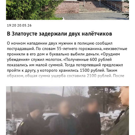
насилия, не опасного для жизни или здоровья».
19:20 20.05.26
В Златоусте задержали двух налётчиков
О ночном нападении двух мужчин в полицию сообщил
пострадавший. По словам 35-летнего горожанина, неизвестные
проникли в его дом и буквально выбили деньги. «Орудием
убеждения» служил молоток. «Полученные 600 рублей
показались им малой суммой. Тогда потерпевший предложил
пройти к другу, у которого хранились 1500 рублей. Таким
образом, общая сумма ущерба составила 2100 рублей. После
нападения потерпевший проходил лечение в больнице», -
рассказали в златоустовском ОМВД. 19 мая сотрудники отдела
уголовного розыска задержали подозреваемых –
неработающих ранее судимых 32-летних мужчин. Уголовное
дело возбуждено по статье «Разбой».