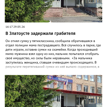
колонку разыскали, изъяли и после завершения всех
следственных мероприятий вернут законной владелице.
16:17 29.05.26
В Златоусте задержали грабителя
Он отнял сумку у пятиклассника, сообщила обратившаяся в
отдел полиции мама пострадавшего. Всё случилось в парке, где
дети играли, оставив сумки на скамейке. Когда проходивший
мимо мужчина взял одну из них, мальчик попытался отобрать
своё имущество, но силы были неравными. «За мальчика
заступилась женщина, ставшая очевидцем происходящего. В
результате перетягиваний сумки из неё выпало содержимое, в
том числе два сотовых телефона. Заступница успела поднять
один из них, но грабитель отобрал у неё аппарат, поднял
второй и убежал. Впоследствии от сумки он избавился, а
сотовые присвоил», - рассказали в златоустовском ОМВД.
Подозреваемого сотрудники уголовного розыска задержали
по горячим следам. Ранее судимый, без определённого места
жительства и нигде не работающий 43-летний гражданин
водворён в изолятор временного содержания. Уголовное дело
возбуждено по статье «Грабёж, совершённый с применением