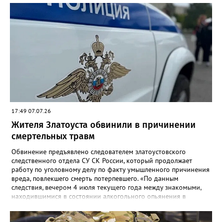
в златоустовском ОМВД. Хозяина притона задержали, он стал
фигурантом уголовного дела.
17:49 07.07.26
Жителя Златоуста обвинили в причинении
смертельных травм
Обвинение предъявлено следователем златоустовского
следственного отдела СУ СК России, который продолжает
работу по уголовному делу по факту умышленного причинения
вреда, повлекшего смерть потерпевшего. «По данным
следствия, вечером 4 июля текущего года между знакомыми,
находившимися в состоянии алкогольного опьянения в
квартире одного из домов по улице Риты Сергеевой,
произошёл конфликт, в ходе которого обвиняемый нанёс не