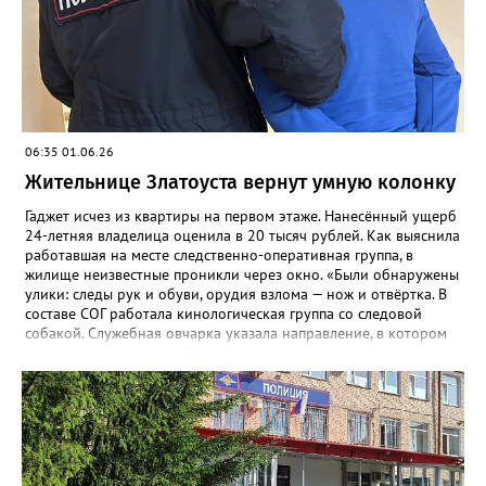
06:35 01.06.26
Жительнице Златоуста вернут умную колонку
Гаджет исчез из квартиры на первом этаже. Нанесённый ущерб
24-летняя владелица оценила в 20 тысяч рублей. Как выяснила
работавшая на месте следственно-оперативная группа, в
жилище неизвестные проникли через окно. «Были обнаружены
улики: следы рук и обуви, орудия взлома — нож и отвёртка. В
составе СОГ работала кинологическая группа со следовой
собакой. Служебная овчарка указала направление, в котором
скрылись преступники. Сотрудники уголовного розыска
определили круг подозреваемых и приняли меры к их
розыску», - сообщили в златоустовском ОМВД. Вскоре
оперативники задержали двух мужчин 21 и 23 лет. Не
работающие, ранее судимые за преступления имущественного
характера граждане признались: колонку успели продать, а
деньги – потратить. Подозреваемых отправили под стражу, а