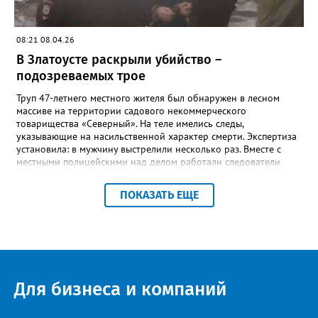
08:21 08.04.26
В Златоусте раскрыли убийство –
подозреваемых трое
Труп 47-летнего местного жителя был обнаружен в лесном
массиве на территории садового некоммерческого
товарищества «Северный». На теле имелись следы,
указывающие на насильственной характер смерти. Экспертиза
установила: в мужчину выстрелили несколько раз. Вместе с
местными полицейскими над делом работали следователи
следственного комитета, а также оперативники управления
уголовного розыска регионального полицейского главка.
ПОКАЗАТЬ ЕЩЕ
Причинами убийства, отметили в златоустовском ОВМД, могли
стать прошлое и конфликт из-за денег – потерпевший состоял
на учёте в уголовно-исполнительной инспекции за
мошеннические действия, а также личная неприязнь. «В
результате проведенного комплекса мероприятий, в том числе
с применением современных технических средств,
правоохранители получили информацию о возможной
Для бизнеса и компаний
причастности к преступлению троих местных жителей, которые
передвигались на белом автомобиле. Полицейские установили
личности подозреваемых в возрасте от 33 до 52 лет. Они были