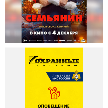
Солярис кинотеатр