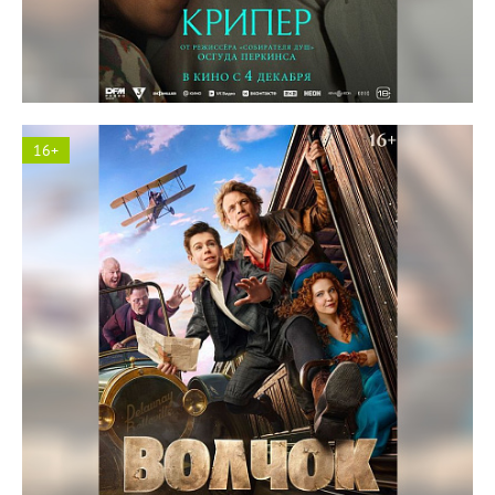
Солярис кинотеатр
16+
Космос кинотеатр