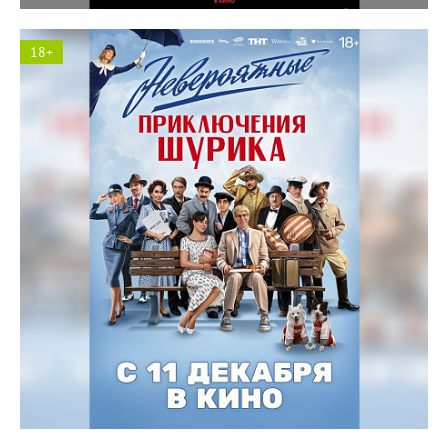
18+
Солярис кинотеатр