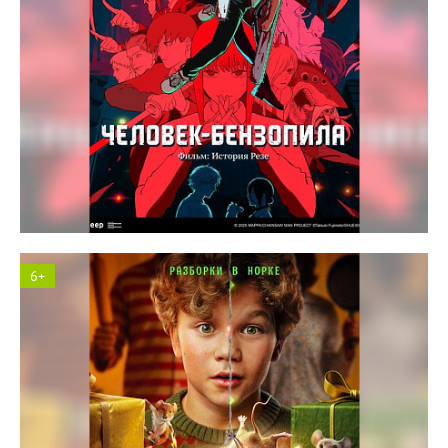
Космос кинотеатр
6+