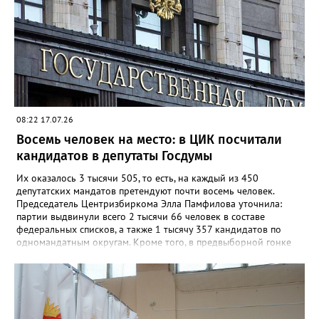
08:22 17.07.26
Восемь человек на место: в ЦИК посчитали
кандидатов в депутаты Госдумы
Их оказалось 3 тысячи 505, то есть, на каждый из 450
депутатских мандатов претендуют почти восемь человек.
Председатель Центризбиркома Элла Памфилова уточнила:
партии выдвинули всего 2 тысячи 66 человек в составе
федеральных списков, а также 1 тысячу 357 кандидатов по
одномандатным округам. Кроме того, в предвыборной гонке
будут стартовать 82 самовыдвиженца. До 5 августа все
участники думских выборов должны представить в избиркомы
документы на регистрацию в качестве кандидатов в депутаты
Госдумы. Голосование будет трёхдневным – оно продлится с 18
по 20 сентября. Дистанционное электронное голосование на
выборах в Госдуму будет доступно жителям трёх регионов