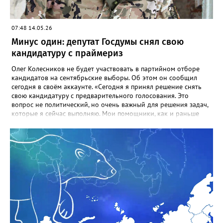
07:48 14.05.26
Минус один: депутат Госдумы снял свою
кандидатуру с праймериз
Олег Колесников не будет участвовать в партийном отборе
кандидатов на сентябрьские выборы. Об этом он сообщил
сегодня в своём аккаунте. «Сегодня я принял решение снять
свою кандидатуру с предварительного голосования. Это
вопрос не политический, но очень важный для решения задач,
которые я сейчас выполняю. Мои помощники, как и раньше
будут работать в округе, держать со мной постоянную связь.
Я же буду там, где я сейчас нужен больше. Уверен, что после
выполнения определенных задач и достижения результатов мы
продолжим работу в округе. Спасибо всем, кто меня
поддерживал и поддерживает. Это очень важно для меня и
серьезно поднимает боевой дух. Победа будет за нами!», -
говорится в обращении Олега Колесникова. Сейчас фаворитом
предвыборной гонки называют кандидата от регионального
отделения «Единой России» Антона Ковалёва.