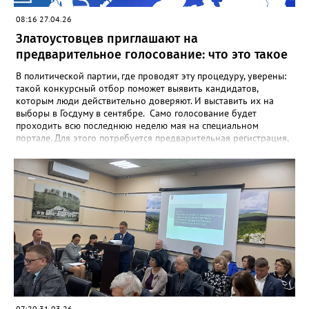
08:16 27.04.26
Златоустовцев приглашают на
предварительное голосование: что это такое
В политической партии, где проводят эту процедуру, уверены:
такой конкурсный отбор поможет выявить кандидатов,
которым люди действительно доверяют. И выставить их на
выборы в Госдуму в сентябре. Само голосование будет
проходить всю последнюю неделю мая на специальном
портале. Для этого потребуется предварительная регистрация,
она идёт по 29 мая включительно, а также подтверждённый
аккаунт на Госуслугах. Здесь же, на портале, можно увидеть и
кандидатов – их регистрация завершится 30 апреля. Кстати,
заявиться может любой желающий, вне зависимости от
партийной принадлежности. Предварительные выборы
(праймериз) возникли в США на рубеже XIX–XX веков как
демократический инструмент для отбора кандидатов на
выборные должности. Изначально процедура была создана,
чтобы ослабить власть партийных функционеров,
самостоятельно назначавших кандидатов, и вернуть право
выбора рядовым членам партии. В России первые
внутрипартийные выборы состоялись в 2007 году, в 2011-м
процедура стала обязательной. В этом году она будет
07:20 31.03.26