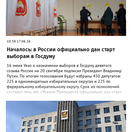
Уральского федерального округа. Это Курганская,
Свердловская и Челябинская области.
10:38 17.06.26
Началось: в России официально дан старт
выборам в Госдуму
16 июня Указ о назначении выборов в Госдуму девятого
созыва России на 20 сентября подписал Президент Владимир
Путин. По итогам голосования будут избраны 450 депутатов:
225 в одномандатных избирательных округах и 225 по
федеральному избирательному округу. Срок их полномочий
составит пять лет. «Указом Президента официально дан старт
избирательной кампании по выборам депутатов
Государственной Думы девятого созыва. Таким образом, с
сегодняшнего дня начинаются избирательные действия по
подготовке и проведению этих выборов», – сообщила
председатель ЦИК Элла Памфилова. Ранее она предупредила,
что Центризбирком может принять решение о проведении
трёхдневного голосования. И призвала жителей страны «не