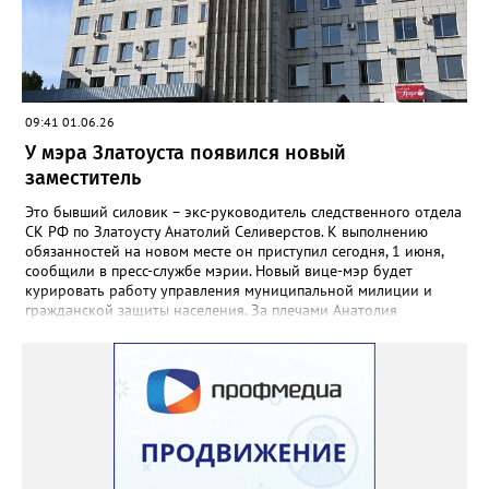
роптать», если в эти дни будет органичен мобильный
интернет.
09:41 01.06.26
У мэра Златоуста появился новый
заместитель
Это бывший силовик – экс-руководитель следственного отдела
СК РФ по Златоусту Анатолий Селиверстов. К выполнению
обязанностей на новом месте он приступил сегодня, 1 июня,
сообщили в пресс-службе мэрии. Новый вице-мэр будет
курировать работу управления муниципальной милиции и
гражданской защиты населения. За плечами Анатолия
Селиверстова 19 лет службы в СК, за это время он руководил
отделами в Усть-Катаве, Миассе, Златоусте.