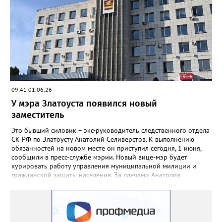
подготовке и проведению этих выборов», – сообщила
председатель ЦИК Элла Памфилова. Ранее она предупредила,
что Центризбирком может принять решение о проведении
трёхдневного голосования. И призвала жителей страны «не
роптать», если в эти дни будет органичен мобильный
интернет.
09:41 01.06.26
У мэра Златоуста появился новый
заместитель
Это бывший силовик – экс-руководитель следственного отдела
СК РФ по Златоусту Анатолий Селиверстов. К выполнению
обязанностей на новом месте он приступил сегодня, 1 июня,
сообщили в пресс-службе мэрии. Новый вице-мэр будет
курировать работу управления муниципальной милиции и
гражданской защиты населения. За плечами Анатолия
Селиверстова 19 лет службы в СК, за это время он руководил
отделами в Усть-Катаве, Миассе, Златоусте.