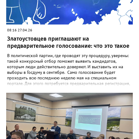
отделения «Единой России» Антона Ковалёва.
08:16 27.04.26
Златоустовцев приглашают на
предварительное голосование: что это такое
В политической партии, где проводят эту процедуру, уверены:
такой конкурсный отбор поможет выявить кандидатов,
которым люди действительно доверяют. И выставить их на
выборы в Госдуму в сентябре. Само голосование будет
проходить всю последнюю неделю мая на специальном
портале. Для этого потребуется предварительная регистрация,
она идёт по 29 мая включительно, а также подтверждённый
аккаунт на Госуслугах. Здесь же, на портале, можно увидеть и
кандидатов – их регистрация завершится 30 апреля. Кстати,
заявиться может любой желающий, вне зависимости от
партийной принадлежности. Предварительные выборы
(праймериз) возникли в США на рубеже XIX–XX веков как
демократический инструмент для отбора кандидатов на
выборные должности. Изначально процедура была создана,
чтобы ослабить власть партийных функционеров,