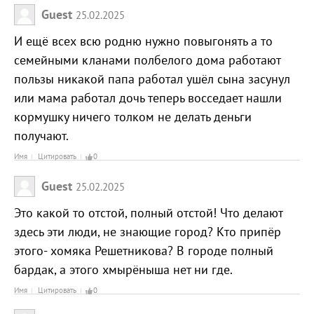
Guest
25.02.2025
И ещё всех всю родню нужно повыгонять а то
семейными кланами полбелого дома работают
пользы никакой папа работал ушёл сына засунул
или мама работал дочь теперь восседает нашли
кормушку ничего толком не делать деньги
получают.
Имя
Цитировать
0
Guest
25.02.2025
Это какой то отстой, полный отстой! Что делают
здесь эти люди, не знающие город? Кто припёр
этого- хомяка Решетникова? В городе полный
бардак, а этого хмырёныша нет ни где.
Имя
Цитировать
0