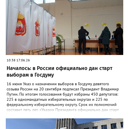
документы на регистрацию в качестве кандидатов в депутаты
Госдумы. Голосование будет трёхдневным – оно продлится с 18
по 20 сентября. Дистанционное электронное голосование на
выборах в Госдуму будет доступно жителям трёх регионов
Уральского федерального округа. Это Курганская,
Свердловская и Челябинская области.
10:38 17.06.26
Началось: в России официально дан старт
выборам в Госдуму
16 июня Указ о назначении выборов в Госдуму девятого
созыва России на 20 сентября подписал Президент Владимир
Путин. По итогам голосования будут избраны 450 депутатов:
225 в одномандатных избирательных округах и 225 по
федеральному избирательному округу. Срок их полномочий
составит пять лет. «Указом Президента официально дан старт
избирательной кампании по выборам депутатов
Государственной Думы девятого созыва. Таким образом, с
сегодняшнего дня начинаются избирательные действия по