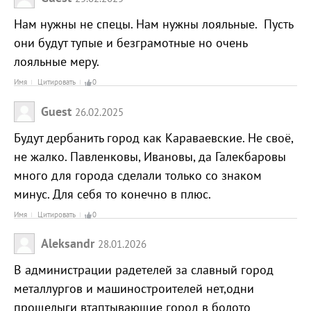
Нам нужны не спецы. Нам нужны лояльные. Пусть
они будут тупые и безграмотные но очень
лояльные меру.
Имя
Цитировать
0
Guest
26.02.2025
Будут дербанить город как Караваевские. Не своё,
не жалко. Павленковы, Ивановы, да Галекбаровы
много для города сделали только со знаком
минус. Для себя то конечно в плюс.
Имя
Цитировать
0
Aleksandr
28.01.2026
В администрации радетелей за славный город
металлургов и машиностроителей нет,одни
прощелыги втаптывающие город в болото