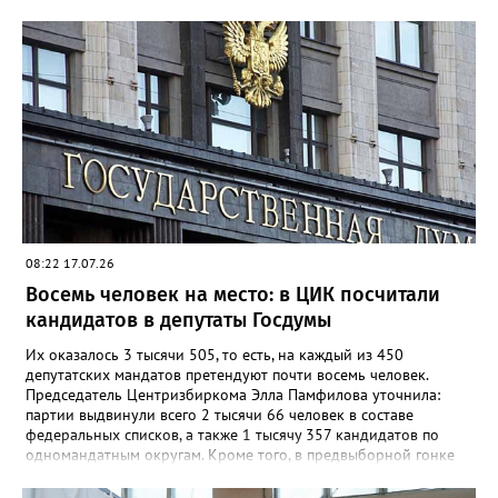
08:22 17.07.26
Восемь человек на место: в ЦИК посчитали
кандидатов в депутаты Госдумы
Их оказалось 3 тысячи 505, то есть, на каждый из 450
депутатских мандатов претендуют почти восемь человек.
Председатель Центризбиркома Элла Памфилова уточнила:
партии выдвинули всего 2 тысячи 66 человек в составе
федеральных списков, а также 1 тысячу 357 кандидатов по
одномандатным округам. Кроме того, в предвыборной гонке
будут стартовать 82 самовыдвиженца. До 5 августа все
участники думских выборов должны представить в избиркомы