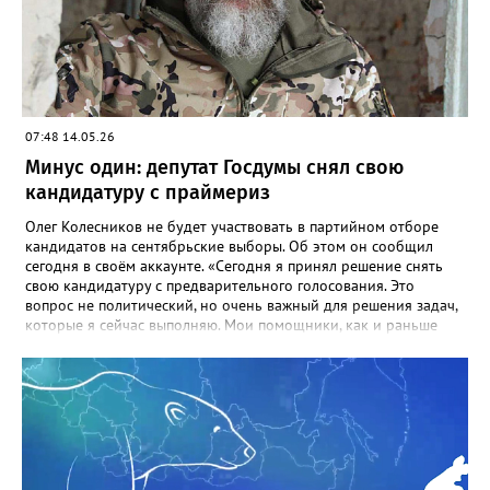
07:48 14.05.26
Минус один: депутат Госдумы снял свою
кандидатуру с праймериз
Олег Колесников не будет участвовать в партийном отборе
кандидатов на сентябрьские выборы. Об этом он сообщил
сегодня в своём аккаунте. «Сегодня я принял решение снять
свою кандидатуру с предварительного голосования. Это
вопрос не политический, но очень важный для решения задач,
которые я сейчас выполняю. Мои помощники, как и раньше
будут работать в округе, держать со мной постоянную связь.
Я же буду там, где я сейчас нужен больше. Уверен, что после
выполнения определенных задач и достижения результатов мы
продолжим работу в округе. Спасибо всем, кто меня
поддерживал и поддерживает. Это очень важно для меня и
серьезно поднимает боевой дух. Победа будет за нами!», -
говорится в обращении Олега Колесникова. Сейчас фаворитом
предвыборной гонки называют кандидата от регионального