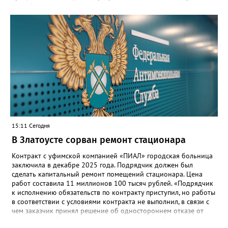
одну безопасную государственную экосистему, - сообщили в
региональном министерстве образования. - Платформа ТОР
“Моя школа” объединит все школьные сервисы в единую
безопасную государственную экосистему. Предполагается, что
переход пройдёт максимально комфортно для пользователей».
Привычные функции - оценки, расписание, домашние задания,
связь с учителями, знакомые пользователям экосистемы
«Госуслуги Моя школа», не просто сохранятся, они будут
собраны в одном месте, подчеркнули в ведомстве. Причём в
этом случае переход на ТОР станет вообще незаметным.
15:11 Сегодня
В Златоусте сорван ремонт стационара
Контракт с уфимской компанией «ПИАЛ» городская больница
заключила в декабре 2025 года. Подрядчик должен был
сделать капитальный ремонт помещений стационара. Цена
работ составила 11 миллионов 100 тысяч рублей. «Подрядчик
к исполнению обязательств по контракту приступил, но работы
в соответствии с условиями контракта не выполнил, в связи с
чем заказчик принял решение об одностороннем отказе от
исполнения обязательств по контракту», – сообщили в