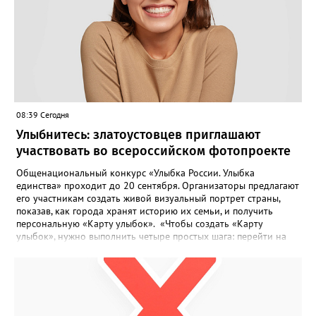
08:39 Сегодня
Улыбнитесь: златоустовцев приглашают
участвовать во всероссийском фотопроекте
Общенациональный конкурс «Улыбка России. Улыбка
единства» проходит до 20 сентября. Организаторы предлагают
его участникам создать живой визуальный портрет страны,
показав, как города хранят историю их семьи, и получить
персональную «Карту улыбок». «Чтобы создать «Карту
улыбок», нужно выполнить четыре простых шага: перейти на
сайт улыбкароссии.рф и нажать кнопку «Собрать карту
улыбок»; загрузить фотографию с улыбкой – подойдёт портрет
одного человека, пары, семьи или нескольких поколений в
одном кадре; отметить один или несколько городов,
связанных с историей семьи или важными воспоминаниями;
добавить подписи к городам, кратко объяснив связь с каждым