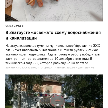
05:52 Сегодня
В Златоусте «освежат» схему водоснабжения
и канализации
На актуализацию документа муниципальное Управление ЖКХ
планирует направить 3 миллиона 470 тысяч рублей и сейчас
активно ищет подрядчика. Сдать готовую работу победитель
электронных торгов должен до 10 декабря этого года. В
техническом задании, которое размещено на портале
закупки.гоу, сказано, что среди главных задач - улучшение
качества жизни и охраны здоровья златоустовцев и
повышение энергоэффективности систем. Кроме электронных
схем, исполнителю нужно разработать предложения по
строительству и реконструкции водоснабжения и канализации,
оценив размер вложений, а также представить перечень
бесхозных объектов и возможные сценарии развития этой
сферы городского хозяйства. В июне 2025 года
«Златоуст.инфо» сообщал о подобных торгах. Тогда цена
вопроса была почти в три раза выше - 9 миллионов 13 тысяч