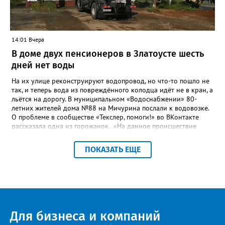
486 рублей, а в списке работ была разработка электронной
системы ливнёвок.
14:01 Вчера
В доме двух пенсионеров в Златоусте шесть
дней нет воды
На их улице реконструируют водопровод, но что-то пошло не
так, и теперь вода из повреждённого колодца идёт не в кран, а
льётся на дорогу. В муниципальном «Водоснабжении» 80-
летних жителей дома №88 на Мичурина послали к водовозке.
О проблеме в сообществе «Текслер, помоги!» во ВКонтакте
рассказала одна из горожанок. «На данное происшествие
аварийная бригада до сих пор не приехала, и по словам
гл.инженера Шепелева А.Н. из обслуживающей организации
ПОКАЗАТЬ ЕЩЕ
МУП ЗГО "Златоустовское Водоснабжение" ул. Островского, 7,
никакие работы по восстановлению подачи воды в дом
проводиться не будут. Вот уже шесть дней пенсионеры без
воды!», - пишет возмущённая женщина (стиль, орфография и
пунктуация авторские). Под обращением есть комментарий
пользователя под ником Olga Vyacheslavovna. Она сообщает:
сейчас МУП «Водоснабжение» ведёт реконструкцию сетей в
Для бизнеса и компаний
посёлке и работать приходится в сложных условиях горной