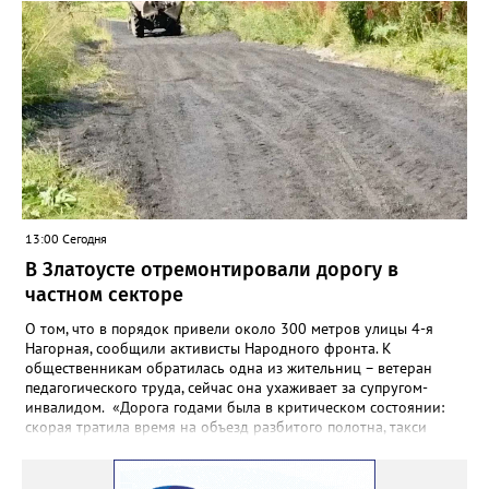
Челябинском УФАС. Антимонопольная служба приняла
решение включить ООО «ПИАЛ» в реестр недобросовестных
поставщиков. В чёрном списке уфимский подрядчик будет два
года.
13:00 Сегодня
В Златоусте отремонтировали дорогу в
частном секторе
О том, что в порядок привели около 300 метров улицы 4-я
Нагорная, сообщили активисты Народного фронта. К
общественникам обратилась одна из жительниц – ветеран
педагогического труда, сейчас она ухаживает за супругом-
инвалидом. «Дорога годами была в критическом состоянии:
скорая тратила время на объезд разбитого полотна, такси
порой отказывались пробираться к домам, щадя подвеску, а
однажды реанимация не смогла добраться до больного.
Жители писали в администрацию города и другие инстанции,