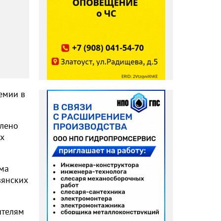
емии в
влено
ых
зма
вянских
ителям