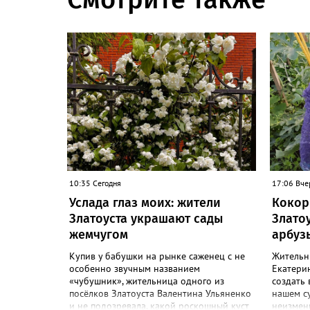
10:35 Сегодня
17:06 Вче
Услада глаз моих: жители
Кокор
Златоуста украшают сады
Злато
жемчугом
арбуз
Купив у бабушки на рынке саженец с не
Жительн
особенно звучным названием
Екатерин
«чубушник», жительница одного из
создать 
посёлков Златоуста Валентина Ульяненко
нашем с
и не подозревала, какой роскошный куст
неизменн