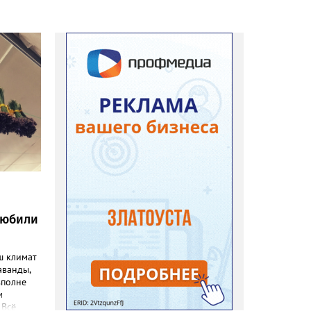
любили
ш климат
аванды,
вполне
м
 Всё