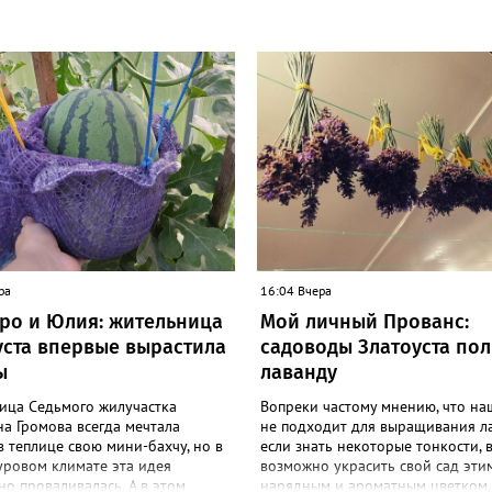
ра
16:04 Вчера
ро и Юлия: жительница
Мой личный Прованс:
уста впервые вырастила
садоводы Златоуста по
ы
лаванду
ица Седьмого жилучастка
Вопреки частому мнению, что на
а Громова всегда мечтала
не подходит для выращивания л
в теплице свою мини-бахчу, но в
если знать некоторые тонкости, 
уровом климате эта идея
возможно украсить свой сад эти
о проваливалась. А в этом
нарядным и ароматным цветком.