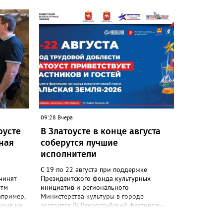
емятся
эстетику
 узнал
ниц. «Я
евого
), -
ка
–
то
т уже
. Соседи
 лаванду
09:28 Вчера
ы и саше
оусте
В Златоусте в конце августа
мена,
ная
соберутся лучшие
тала, у
исполнители
о зимует
С 19 по 22 августа при поддержке
ь на
чинят
Президентского фонда культурных
ян из
итм
инициатив и регионального
е без
апример,
Министерства культуры в городе
о весне)
орыв на
состоится IV Всероссийский фестиваль-
емена в
конкурс «Уральская земля 2026». Более
сто