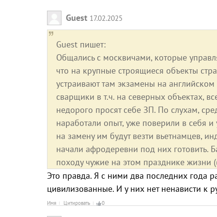
Guest
17.02.2025
Guest пишет:
Общались с москвичами, которые управля
что на крупные строящиеся объекты стр
устраивают там экзамены на английском 
сварщики в т.ч. на северных объектах, вс
недорого просят себе ЗП. По слухам, ср
наработали опыт, уже поверили в себя и
на замену им будут везти вьетнамцев, и
начали афродеревни под них готовить. Ба
походу чужие на этом празднике жизни ((
Это правда. Я с ними два последних года 
цивилизованные. И у них нет ненависти к р
Имя
Цитировать
0