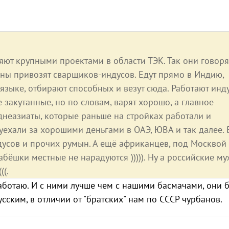
ют крупными проектами в области ТЭК. Так они говоря
аны привозят сварщиков-индусов. Едут прямо в Индию,
языке, отбирают способных и везут сюда. Работают инд
е закутанные, но по словам, варят хорошо, а главное
еднеазиаты, которые раньше на стройках работали и
 уехали за хорошими деньгами в ОАЭ, ЮВА и так далее. 
ндусов и прочих румын. А ещё африканцев, под Москвой
бёшки местные не нарадуются ))))). Ну а российские м
((.
работаю. И с ними лучше чем с нашими басмачами, они 
усским, в отличии от "братских" нам по СССР чурбанов.