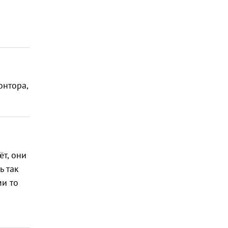
онтора,
ёт, они
ь так
ми то