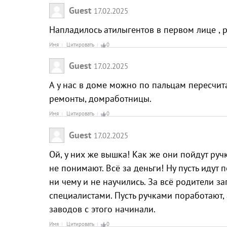
Guest
17.02.2025
Напладилось атилыгентов в первом лице , ру
Имя
Цитировать
0
Guest
17.02.2025
А у нас в доме можно по пальцам пересчита
ремонты, домработницы.
Имя
Цитировать
0
Guest
17.02.2025
Ой, у них же вышка! Как же они пойдут ручк
не понимают. Всё за деньги! Ну пусть идут 
ни чему и не научились. За всё родители за
специалистами. Пусть ручками поработают, 
заводов с этого начинали.
Имя
Цитировать
0