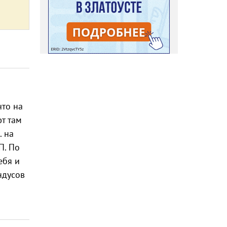
что на
т там
. на
П. По
ебя и
ндусов