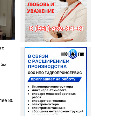
го
айм,
лее 80