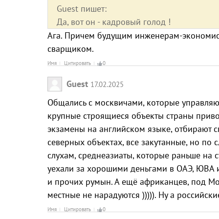
Guest пишет:
Да, вот он - кадровый голод !
Ага. Причем будущим инженерам-экономис
сварщиком.
Имя
Цитировать
0
Guest
17.02.2025
Общались с москвичами, которые управляют
крупные строящиеся объекты страны привоз
экзамены на английском языке, отбирают сп
северных объектах, все закутанные, но по 
слухам, среднеазиаты, которые раньше на с
уехали за хорошими деньгами в ОАЭ, ЮВА и 
и прочих румын. А ещё африканцев, под М
местные не нарадуются ))))). Ну а российск
Имя
Цитировать
0