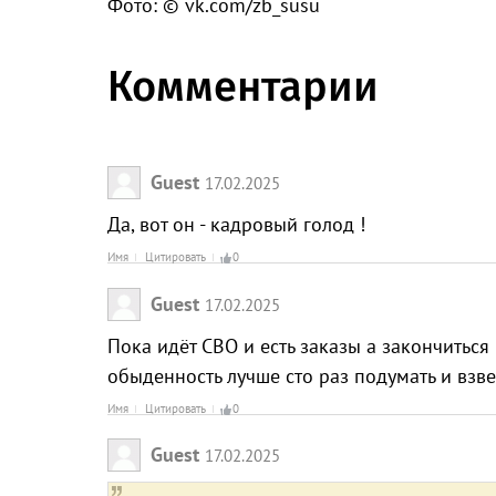
Фото: © vk.com/zb_susu
Комментарии
Guest
17.02.2025
Да, вот он - кадровый голод !
Имя
Цитировать
0
Guest
17.02.2025
Пока идёт СВО и есть заказы а закончиться
обыденность лучше сто раз подумать и взве
Имя
Цитировать
0
Guest
17.02.2025