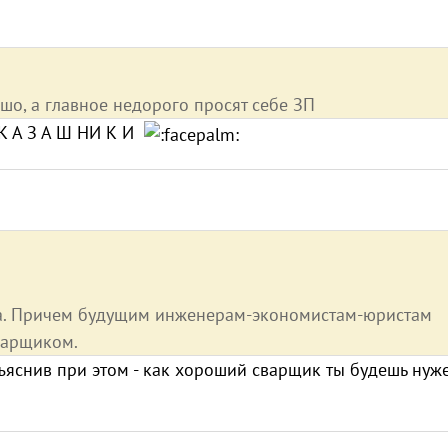
ошо, а главное недорого просят себе ЗП
 К А З А Ш НИ К И
 Ага. Причем будущим инженерам-экономистам-юристам
варщиком.
бъяснив при этом - как хороший сварщик ты будешь нуже