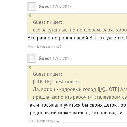
Guest
17.02.2025
Guest пишет:
все закутанные, но по словам, варят хор
Всё равно не ровня нашей ЗП , ох уж ети С
Имя
Цитировать
0
Guest
17.02.2025
Guest пишет:
[QUOTE]Guest пишет:
Да, вот он - кадровый голод ![/QUOTE]
предлагают стать рабочим-сталеваром-с
Так и посылали учиться бы своих деток , о
средненький инже-эко-юр , это навряд ли
Имя
Цитировать
0