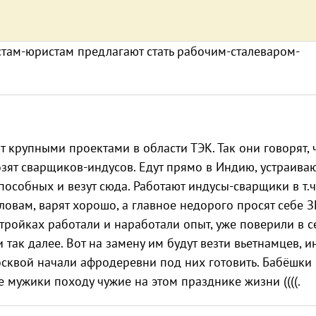
там-юристам предлагают стать рабочим-сталеваром-
 крупными проектами в области ТЭК. Так они говорят, 
ят сварщиков-индусов. Едут прямо в Индию, устраиваю
особных и везут сюда. Работают индусы-сварщики в т.ч
словам, варят хорошо, а главное недорого просят себе З
тройках работали и наработали опыт, уже поверили в с
так далее. Вот на замену им будут везти вьетнамцев, и
осквой начали афродеревни под них готовить. Бабёшки
ие мужики походу чужие на этом празднике жизни ((((.