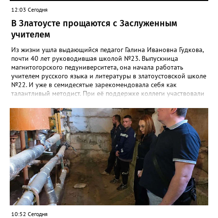
12:03 Сегодня
В Златоусте прощаются с Заслуженным
учителем
Из жизни ушла выдающийся педагог Галина Ивановна Гудкова,
почти 40 лет руководившая школой №23. Выпускница
магнитогорского педуниверситета, она начала работать
учителем русского языка и литературы в златоустовской школе
№22. И уже в семидесятые зарекомендовала себя как
талантливый методист. При её поддержке коллеги участвовали
в профессиональных конкурсах и добивались успехов.
«Благодаря её мудрому руководству в школе сформировался
сильный педагогический коллектив, объединённый общими
ценностями и любовью к своему делу. Для многих Галина
Ивановна навсегда останется не только талантливым
руководителем, но и настоящим Учителем с большой буквы», -
говорится в сообществе школы №23 во ВКонтакте. Свои
соболезнования семье Галины Ивановны выразил глава
Златоуста Олег Решетников. «Её вклад зафиксирован в
важнейших документах школы, но главное - он остался в
людях: в тех учителях, которых она поддержала, в тех
учениках, которых она вдохновила. Заслуженный учитель РФ,
«Отличник народного просвещения», обладатель медали «За
10:52 Сегодня
доблестный труд», Галина Ивановна оставила не только