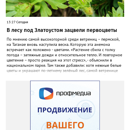
Только она хорошо зимует без укрытия. Всхожесть оказалась
на удивление хорошей: из пяти семян из каждой пачки четыре
взошли даже без стратификации. После покупки (по весне)
садовод советует сразу убрать семена в холодильник на два
13:27 Сегодня
месяца, а место посадки - мульчировать мелкой корой. Семена
самосевом в ней отлично прорастают. Если иногда срезать
В лесу под Златоустом зацвели первоцветы
сухие цветы и стряхивать семена вокруг куртины, лаванда
весной прорастет сама. Ещё один секрет – этот символ
По мнению самой высокогорной среди ветрениц – пермской,
Прованса не любит «вкусную» почву. Добавляйте в посадочную
на Таганае вновь наступила весна. Которую эта анемона
яму гравий и песок – требуется хороший дренаж. В первый год
встречает как положено - цветами. «Растение сбила с толку
Екатерина рекомендует цветы убирать, чтобы силы куста
погода – затяжные дожди и относительное тепло. И повторное
пошли на наращивание корневой системы. А со второго года
цветение – просто реакция на этот стресс», - объяснили в
пусть лаванда цветёт во всю силу! Фото: Екатерина Бойко,
национальном парке. Там также добавили: хотя нежные белые
специально для «Златоуст.инфо». Обсуждение новости здесь
цветы и украшают по-летнему зелёный лес, самой ветренице
ВКОНТАКТЕ https://vk.com/newszlatoust74
такой «рецидив» пользы не приносит, а наоборот, забирает
силы перед долгой зимовкой.