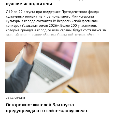
лучшие исполнители
С 19 по 22 августа при поддержке Президентского фонда
культурных инициатив и регионального Министерства
культуры в городе состоится IV Всероссийский фестиваль-
конкурс «Уральская земля 2026». Более 200 участников,
которые приедут в город со всей страны, будут состязаться за
главный приз – звание «Звезда Уральской земли». «Это не
просто конкурс, а четыре дня живого творчества:
прослушивания участников, мастер-классы от ведущих
наставников, выступления победителей прошлых лет и
приглашённых артистов», - сообщает оргкомитет. Вход на все
фестивальные мероприятия будет свободным. В 2025 году в
фестивале участвовали 26 финалистов из городов
Челябинской, Свердловской, Курганской, Оренбургской
областей, Ханты-Мансийского автономного округа и
Республики Башкортостан. Приглашённой звездой стал
идейный вдохновитель, организатор фестиваля, эстрадный
певец, победитель главного патриотического конкурса страны
«Солдатский конверт», лауреат премии в области культуры и
искусства «Золотая лира», участник телевизионных проектов
08:11 Сегодня
на Первом канале, обладатель звания «Голос страны» Алексей
Ковин.
Осторожно: жителей Златоуста
предупреждают о сайте-«ловушке» с