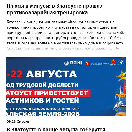
награды и документы, но и работающий, живой механизм
Плюсы и минусы: в Златоусте прошла
школы, который продолжает жить её принципами», - говорится
противоаварийная тренировка
в некрологе.
Готовясь к зиме, муниципальные «Коммунальные сети» не
только чинят трубы, но и отрабатывают алгоритм действий
при крупной аварии. Например, в этот раз легенда была такой:
порыв на магистральном трубопроводе, за «бортом» -10, без
тепла и горячей воды 63 многоквартирных дома и соцобъекты.
Сотрудники предприятия с учебной аварией справились. Но
участвовавшие в тренировке представители Госжилинспекции
отметили и недочёты. «Например, управляющие компании
несвоевременно приняли меры для предотвращения
“перемерзания” общей домовой тепловой сети
многоквартирного дома, отсутствовало взаимодействие с
ресурсоснабжающей организацией, ЕДДС и иными службами»,
— сообщила начальник Главного управления ГЖИ Ирина
Настенко. В следующий раз, рекомендовали в
Госжилинспекции, службы должны действовать слаженно. И
оперативно делиться информацией со всеми
заинтересованными – от поставщика тепла до конечных
потребителей.
09:28 Сегодня
В Златоусте в конце августа соберутся