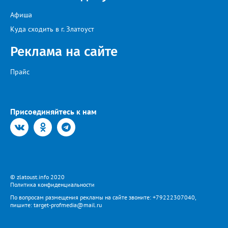
бесперебойное снабжение горючим пожарных, скорых и
общественного транспорта.
Афиша
Куда сходить в г. Златоуст
Реклама на сайте
Прайс
Присоединяйтесь к нам
© zlatoust.info 2020
Политика конфиденциальности
По вопросам размещения рекламы на сайте звоните: +79222307040,
пишите: target-profmedia@mail.ru