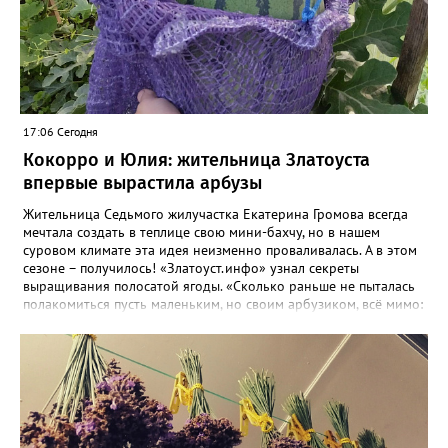
17:06 Сегодня
Кокорро и Юлия: жительница Златоуста
впервые вырастила арбузы
Жительница Седьмого жилучастка Екатерина Громова всегда
мечтала создать в теплице свою мини-бахчу, но в нашем
суровом климате эта идея неизменно проваливалась. А в этом
сезоне – получилось! «Златоуст.инфо» узнал секреты
выращивания полосатой ягоды. «Сколько раньше не пыталась
полакомиться пусть маленьким, но своим арбузиком, всё мимо:
вырастали до размера бобов и отваливались, - поделилась со
«Златоуст.инфо» садовод. – В этом году посадила сорт так
называемых северных арбузов – «Юлия», а также «Коккоро»
(он жёлтый и, говорят, очень сладкий). Вот уже первый на пару
кило вызрел. Чтобы не оборвал плеть, подвешиваю своих
полосатиков в сетках из-под овощей или авоськах,
подкармливаю. Не терпится попробовать!». Опытные