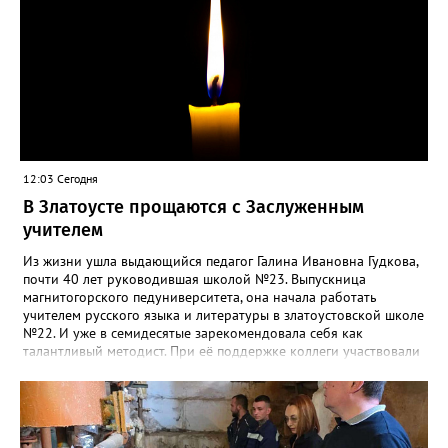
12:03 Сегодня
В Златоусте прощаются с Заслуженным
учителем
Из жизни ушла выдающийся педагог Галина Ивановна Гудкова,
почти 40 лет руководившая школой №23. Выпускница
магнитогорского педуниверситета, она начала работать
учителем русского языка и литературы в златоустовской школе
№22. И уже в семидесятые зарекомендовала себя как
талантливый методист. При её поддержке коллеги участвовали
в профессиональных конкурсах и добивались успехов.
«Благодаря её мудрому руководству в школе сформировался
сильный педагогический коллектив, объединённый общими
ценностями и любовью к своему делу. Для многих Галина
Ивановна навсегда останется не только талантливым