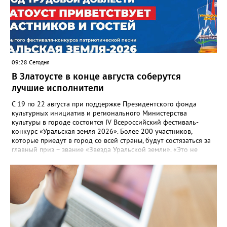
— сообщила начальник Главного управления ГЖИ Ирина
Настенко. В следующий раз, рекомендовали в
Госжилинспекции, службы должны действовать слаженно. И
оперативно делиться информацией со всеми
заинтересованными – от поставщика тепла до конечных
потребителей.
09:28 Сегодня
В Златоусте в конце августа соберутся
лучшие исполнители
С 19 по 22 августа при поддержке Президентского фонда
культурных инициатив и регионального Министерства
культуры в городе состоится IV Всероссийский фестиваль-
конкурс «Уральская земля 2026». Более 200 участников,
которые приедут в город со всей страны, будут состязаться за
главный приз – звание «Звезда Уральской земли». «Это не
просто конкурс, а четыре дня живого творчества:
прослушивания участников, мастер-классы от ведущих
наставников, выступления победителей прошлых лет и
приглашённых артистов», - сообщает оргкомитет. Вход на все
фестивальные мероприятия будет свободным. В 2025 году в
фестивале участвовали 26 финалистов из городов
Челябинской, Свердловской, Курганской, Оренбургской
областей, Ханты-Мансийского автономного округа и