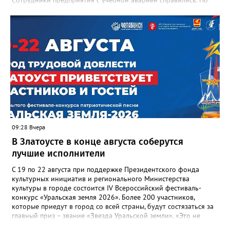
Сотрудники предприятия с учебной аварией справились. Но
участвовавшие в тренировке представители Госжилинспекции
отметили и недочёты. «Например, управляющие компании
несвоевременно приняли меры для предотвращения
“перемерзания” общей домовой тепловой сети
многоквартирного дома, отсутствовало взаимодействие с
ресурсоснабжающей организацией, ЕДДС и иными службами»,
— сообщила начальник Главного управления ГЖИ Ирина
Настенко. В следующий раз, рекомендовали в
Госжилинспекции, службы должны действовать слаженно. И
оперативно делиться информацией со всеми
заинтересованными – от поставщика тепла до конечных
потребителей.
09:28 Вчера
В Златоусте в конце августа соберутся
лучшие исполнители
С 19 по 22 августа при поддержке Президентского фонда
культурных инициатив и регионального Министерства
культуры в городе состоится IV Всероссийский фестиваль-
конкурс «Уральская земля 2026». Более 200 участников,
которые приедут в город со всей страны, будут состязаться за
главный приз – звание «Звезда Уральской земли». «Это не
просто конкурс, а четыре дня живого творчества: