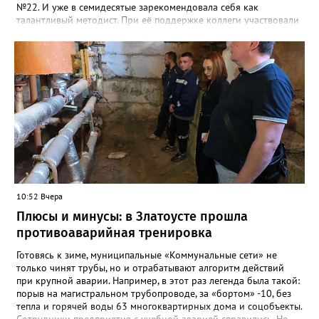
№22. И уже в семидесятые зарекомендовала себя как
талантливый методист. При её поддержке коллеги участвовали
в профессиональных конкурсах и добивались успехов.
«Благодаря её мудрому руководству в школе сформировался
сильный педагогический коллектив, объединённый общими
ценностями и любовью к своему делу. Для многих Галина
Ивановна навсегда останется не только талантливым
руководителем, но и настоящим Учителем с большой буквы», -
говорится в сообществе школы №23 во ВКонтакте. Свои
соболезнования семье Галины Ивановны выразил глава
Златоуста Олег Решетников. «Её вклад зафиксирован в
важнейших документах школы, но главное - он остался в
людях: в тех учителях, которых она поддержала, в тех
учениках, которых она вдохновила. Заслуженный учитель РФ,
«Отличник народного просвещения», обладатель медали «За
10:52 Вчера
доблестный труд», Галина Ивановна оставила не только
награды и документы, но и работающий, живой механизм
Плюсы и минусы: в Златоусте прошла
школы, который продолжает жить её принципами», - говорится
противоаварийная тренировка
в некрологе.
Готовясь к зиме, муниципальные «Коммунальные сети» не
только чинят трубы, но и отрабатывают алгоритм действий
при крупной аварии. Например, в этот раз легенда была такой:
порыв на магистральном трубопроводе, за «бортом» -10, без
тепла и горячей воды 63 многоквартирных дома и соцобъекты.