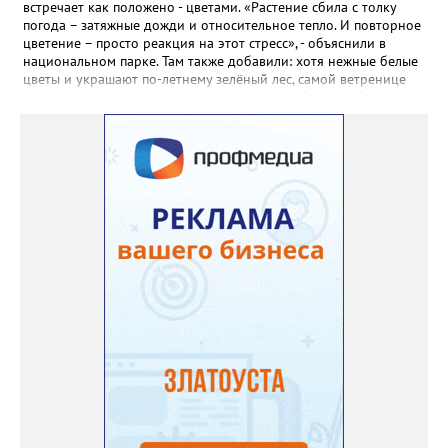
яму гравий и песок – требуется хороший дренаж. В первый год
встречает как положено - цветами. «Растение сбила с толку
Екатерина рекомендует цветы убирать, чтобы силы куста
погода – затяжные дожди и относительное тепло. И повторное
пошли на наращивание корневой системы. А со второго года
цветение – просто реакция на этот стресс», - объяснили в
пусть лаванда цветёт во всю силу! Фото: Екатерина Бойко,
национальном парке. Там также добавили: хотя нежные белые
специально для «Златоуст.инфо». Обсуждение новости здесь
цветы и украшают по-летнему зелёный лес, самой ветренице
ВКОНТАКТЕ https://vk.com/newszlatoust74
такой «рецидив» пользы не приносит, а наоборот, забирает
силы перед долгой зимовкой.