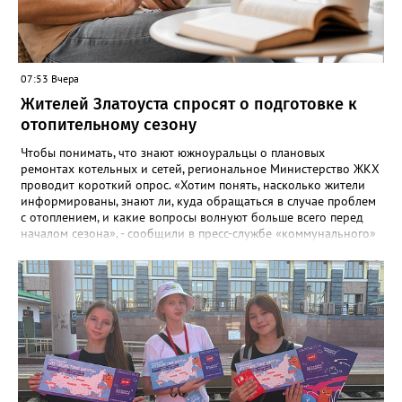
07:53 Вчера
Жителей Златоуста спросят о подготовке к
отопительному сезону
Чтобы понимать, что знают южноуральцы о плановых
ремонтах котельных и сетей, региональное Министерство ЖКХ
проводит короткий опрос. «Хотим понять, насколько жители
информированы, знают ли, куда обращаться в случае проблем
с отоплением, и какие вопросы волнуют больше всего перед
началом сезона», - сообщили в пресс-службе «коммунального»
ведомства. В анкете, с которой ознакомился «Златоуст.инфо»,
6 вопросов. Южноуральцам, например, предлагают поделиться
опасениями, мучающими их накануне зимы. Среди вариантов:
своевременное начало отопительного сезона, температура в
квартире, возможные аварии и перебои, размер платы за
отопление. А также поставить оценку работе управляющей
компании – в диапазоне от «Безусловно хорошо» до
«Безусловно плохо». «Опрос займет всего пару минут, но ваши
ответы помогут обратить внимание на темы, которые
действительно важны для людей», - утверждают в