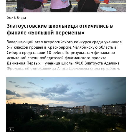
министерстве.
06:48 Вчера
Златоустовские школьницы отличились в
финале «Большой перемены»
Завершающий этап всероссийского конкурса среди учеников
5-7 классов прошёл в Красноярске. Челябинскую область в
Сибири представили 10 ребят. По результатам финальных
испытаний среди победителей флагманского проекта
Движения Первых – ученица школы №10 Златоуста Аделина
Фролова, её однокашница Алиса Девлешева стала призёром.
«Церемония закрытия финала прошла в Сибирском
федеральном университете с участием Президента Российской
Федерации Владимира Путина, который поздравил участников
с успешным завершением конкурса и отметил значимость
проекта для развития талантливой молодёжи», - сообщили в
Движении Первых Златоуста. Победителей Всероссийского
конкурса «Большая перемена» ждёт многодневное
«Путешествие мечты» на специальном поезде РЖД по
маршруту Москва-Владивосток с остановками на Байкале и
космодроме Байконур, а также в крупных городах по дороге.