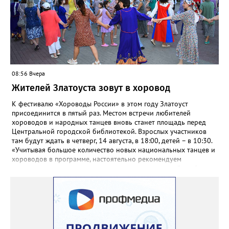
будут курсировать маршрутные такси. Время отправления в
10:00, 11:00, 12:00, обратные рейсы в 21:00, 21:30, 22:00.
08:56 Вчера
Жителей Златоуста зовут в хоровод
К фестивалю «Хороводы России» в этом году Златоуст
присоединится в пятый раз. Местом встречи любителей
хороводов и народных танцев вновь станет площадь перед
Центральной городской библиотекой. Взрослых участников
там будут ждать в четверг, 14 августа, в 18:00, детей – в 10:30.
«Учитывая большое количество новых национальных танцев и
хороводов в программе, настоятельно рекомендуем
познакомиться с ними на репетициях, которые пройдут 6
(четверг) и 11 (вторник) августа в 18:00 на той же площади, -
сообщают организаторы. И добавляют: - Репетиции состоятся в
любую погоду! Если не на открытом воздухе, то в большом
зале на 5-ом этаже». Праздники для детей и взрослых в этом
году будут объединены общим названием «Златоустовский
народ, вставай в единый хоровод!».