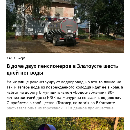
14:01 Вчера
В доме двух пенсионеров в Златоусте шесть
дней нет воды
На их улице реконструируют водопровод, но что-то пошло не
так, и теперь вода из повреждённого колодца идёт не в кран, а
льётся на дорогу. В муниципальном «Водоснабжении» 80-
летних жителей дома №88 на Мичурина послали к водовозке.
О проблеме в сообществе «Текслер, помоги!» во ВКонтакте
рассказала одна из горожанок. «На данное происшествие
аварийная бригада до сих пор не приехала, и по словам
гл.инженера Шепелева А.Н. из обслуживающей организации
МУП ЗГО "Златоустовское Водоснабжение" ул. Островского, 7,
никакие работы по восстановлению подачи воды в дом