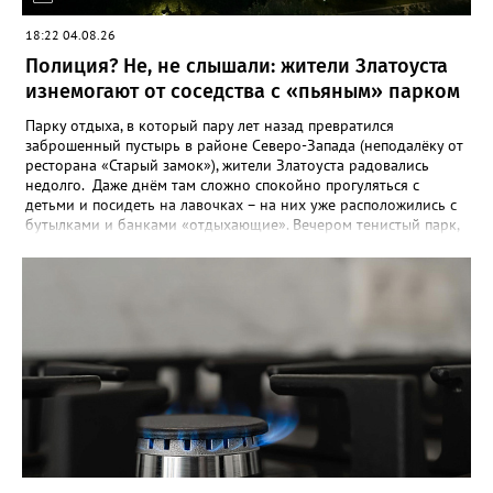
18:22 04.08.26
Полиция? Не, не слышали: жители Златоуста
изнемогают от соседства с «пьяным» парком
Парку отдыха, в который пару лет назад превратился
заброшенный пустырь в районе Северо-Запада (неподалёку от
ресторана «Старый замок»), жители Златоуста радовались
недолго. Даже днём там сложно спокойно прогуляться с
детьми и посидеть на лавочках – на них уже расположились с
бутылками и банками «отдыхающие». Вечером тенистый парк,
мило освещённый уютными фонарями, и вовсе становится
пристанищем многочисленных «пьяных» компаний, и жители
соседних многоэтажек до утра не могут сомкнуть глаз.
«Златоуст.инфо» выслушал их претензии. «Благоустройство –
это замечательно, пусть в нашем городе будут новые парки, но
почему их не патрулирует полиция? - недоумевает жительница
дома № 7 во 2 квартале Северо-Запада Светлана К. – Это не
парк, а исчадие ада. Круглосуточно в нём распивают спиртное
и стар, и млад, врубают музыку из колонок, поют, матерятся и
дерутся. К вечеру градус веселья повышается в разы. Во время
выпускных балов и на День металлурга там были просто
массовые гуляния с дискотекой до рассвета. Звонила в
полицию в три часа ночи (в семь надо было на работу) – никто