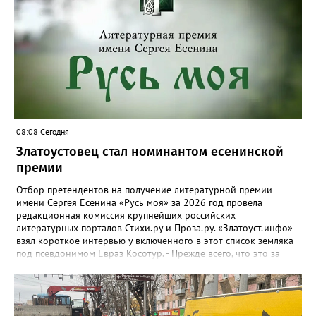
расположится на участке №58 по улице Ленина, в Кувашах –
на Советской, 79.
08:08 Сегодня
Златоустовец стал номинантом есенинской
премии
Отбор претендентов на получение литературной премии
имени Сергея Есенина «Русь моя» за 2026 год провела
редакционная комиссия крупнейших российских
литературных порталов Стихи.ру и Проза.ру. «Златоуст.инфо»
взял короткое интервью у включённого в этот список земляка
под псевдонимом Евраз Косотур. - Прежде всего, что это за
премия и как вы о ней узнали? - Премия имени Сергея Есенина
«Русь моя» ежегодная, её вручают в канун дня рождения
великого русского поэта. Я о ней узнал на сайте стихи.ру,
подал заявку, особо ни на что не рассчитывая. А потом мне