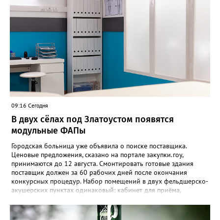
09:16 Сегодня
В двух сёлах под Златоустом появятся
модульные ФАПы
Городская больница уже объявила о поиске поставщика.
Ценовые предложения, сказано на портале закупки.гоу,
принимаются до 12 августа. Смонтировать готовые здания
поставщик должен за 60 рабочих дней после окончания
конкурсных процедур. Набор помещений в двух фельдшерско-
акушерских пунктах одинаковый: кабинет для приёма,
процедурная, комната ожидания для посетителей, санузел, а
также комната для хранения лекарственных препаратов и
другие вспомогательные. В Веселовке новый ФАП