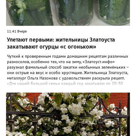
них в раю. А рядом с тобой в ритме морока Баюкает Кот Баюн.
11:41 Вчера
Улетают первыми: жительницы Златоуста
закатывают огурцы «с огоньком»
Чуткий к проверенным годами домашним рецептам различных
разносолов, особенно тех, что на зиму, «Златоуст.инфо»
разузнал фамильный способ закатки необычных зеленёньких –
они острые на вкус и особо хрустящие. Жительница Златоуста,
металлург Ольга Назонова с удовольствием раскрыла рецепт.
«Для нашей большой семьи каждый год закатываю по 20-30
банок таких огурчиков «с огоньком», но они всё равно
улетают со стола первыми, а гости неизменно просят рецепт, -
отметила Ольга. – Несмотря на это неласковое лето, парники
уже полны огурцов. Запаситесь любым недорогим острым
кетчупом и попробуйте наш семейный рецепт. Дети называют
его «Бомбяо». Первое, советует Ольга, - замачиваем огурцы в
воде на 2-3 часа. Тщательно моем и обрезаем «попки». На дно
литровой банки кладём листья хрена, укроп, чеснок, лавровый
лист, перец горошком. Для маринада понадобится 1,25 литра