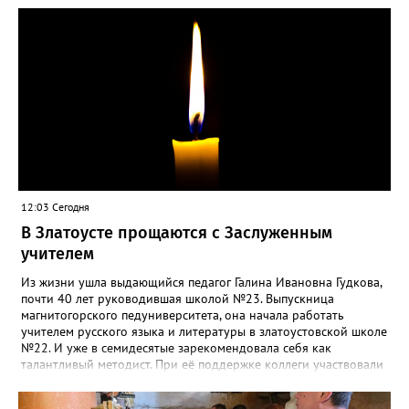
12:03 Сегодня
В Златоусте прощаются с Заслуженным
учителем
Из жизни ушла выдающийся педагог Галина Ивановна Гудкова,
почти 40 лет руководившая школой №23. Выпускница
магнитогорского педуниверситета, она начала работать
учителем русского языка и литературы в златоустовской школе
№22. И уже в семидесятые зарекомендовала себя как
талантливый методист. При её поддержке коллеги участвовали
в профессиональных конкурсах и добивались успехов.
«Благодаря её мудрому руководству в школе сформировался