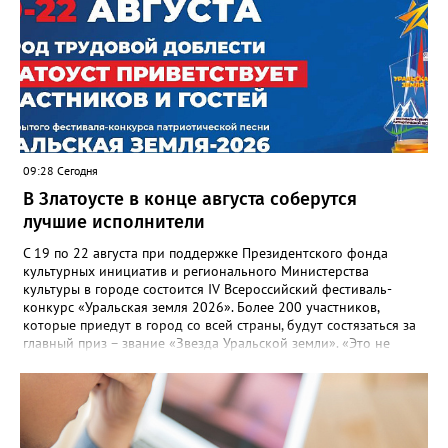
многоквартирного дома, отсутствовало взаимодействие с
ресурсоснабжающей организацией, ЕДДС и иными службами»,
— сообщила начальник Главного управления ГЖИ Ирина
Настенко. В следующий раз, рекомендовали в
Госжилинспекции, службы должны действовать слаженно. И
оперативно делиться информацией со всеми
заинтересованными – от поставщика тепла до конечных
потребителей.
09:28 Сегодня
В Златоусте в конце августа соберутся
лучшие исполнители
С 19 по 22 августа при поддержке Президентского фонда
культурных инициатив и регионального Министерства
культуры в городе состоится IV Всероссийский фестиваль-
конкурс «Уральская земля 2026». Более 200 участников,
которые приедут в город со всей страны, будут состязаться за
главный приз – звание «Звезда Уральской земли». «Это не
просто конкурс, а четыре дня живого творчества:
прослушивания участников, мастер-классы от ведущих
наставников, выступления победителей прошлых лет и
приглашённых артистов», - сообщает оргкомитет. Вход на все
фестивальные мероприятия будет свободным. В 2025 году в