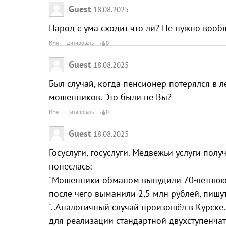
Guest
18.08.2025
Народ с ума сходит что ли? Не нужно вообщ
Имя
Цитировать
0
Guest
18.08.2025
Был случай, когда пенсионер потерялся в ле
мошенников. Это были не Вы?
Имя
Цитировать
0
Guest
18.08.2025
Госуслуги, госуслуги. Медвежьи услуги пол
понеслась:
"Мошенники обманом вынудили 70-летнюю 
после чего выманили 2,5 млн рублей, пишут
"..Аналогичный случай произошёл в Курске
для реализации стандартной двухступенчат