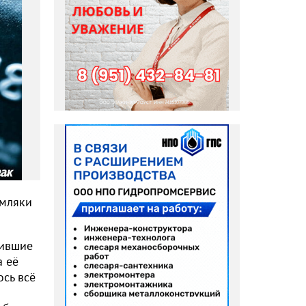
емляки
нившие
а её
сь всё