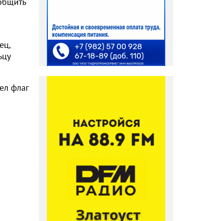
общить
ец,
ьцу
ел флаг