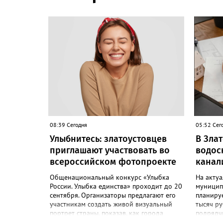
08:39 Сегодня
05:52 Сег
Улыбнитесь: златоустовцев
В Зла
приглашают участвовать во
водос
всероссийском фотопроекте
канал
Общенациональный конкурс «Улыбка
На акту
России. Улыбка единства» проходит до 20
муницип
сентября. Организаторы предлагают его
планиру
участникам создать живой визуальный
тысяч ру
портрет страны, показав, как города
подрядч
хранят историю их семьи, и получить
победит