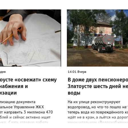
одня
14:01 Вчера
тоусте «освежат» схему
В доме двух пенсионеро
набжения и
Златоусте шесть дней н
изации
воды
ализацию документа
На их улице реконструируют
альное Управление ЖКХ
водопровод, но что-то пошло не 
ет направить 3 миллиона 470
теперь вода из повреждённого к
блей и сейчас активно ищет
идёт не в кран, а льётся на дорог
ика. Сдать готовую работу
муниципальном «Водоснабжении
ель электронных торгов должен
летних жителей дома №88 на М