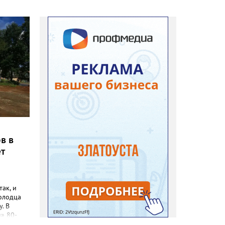
в в
ет
так, и
олодца
у. В
» 80-
ичурина