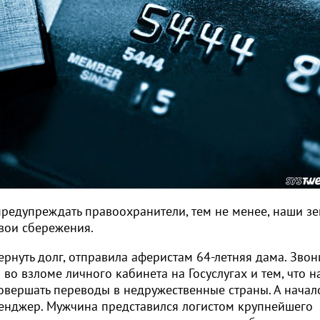
предупреждать правоохранители, тем не менее, наши з
вои сбережения.
ернуть долг, отправила аферистам 64-летняя дама. Зво
во взломе личного кабинета на Госуслугах и тем, что н
овершать переводы в недружественные страны. А начало
сенджер. Мужчина представился логистом крупнейшего