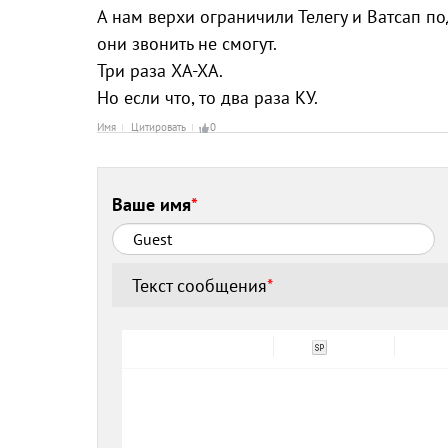
А нам верхи ограничили Телегу и Ватсап п
они звонить не смогут.
Три раза ХА-ХА.
Но если что, то два раза КУ.
Имя
Цитировать
0
Ваше имя
*
Текст сообщения
*