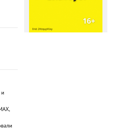
 и
MAX,
овали