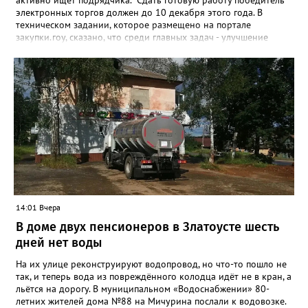
электронных торгов должен до 10 декабря этого года. В
техническом задании, которое размещено на портале
закупки.гоу, сказано, что среди главных задач - улучшение
качества жизни и охраны здоровья златоустовцев и
повышение энергоэффективности систем. Кроме электронных
схем, исполнителю нужно разработать предложения по
строительству и реконструкции водоснабжения и канализации,
оценив размер вложений, а также представить перечень
бесхозных объектов и возможные сценарии развития этой
сферы городского хозяйства. В июне 2025 года
«Златоуст.инфо» сообщал о подобных торгах. Тогда цена
вопроса была почти в три раза выше - 9 миллионов 13 тысяч
486 рублей, а в списке работ была разработка электронной
системы ливнёвок.
14:01 Вчера
В доме двух пенсионеров в Златоусте шесть
дней нет воды
На их улице реконструируют водопровод, но что-то пошло не
так, и теперь вода из повреждённого колодца идёт не в кран, а
льётся на дорогу. В муниципальном «Водоснабжении» 80-
летних жителей дома №88 на Мичурина послали к водовозке.