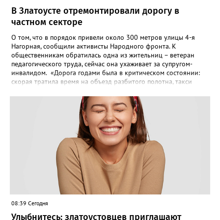
В Златоусте отремонтировали дорогу в
частном секторе
О том, что в порядок привели около 300 метров улицы 4-я
Нагорная, сообщили активисты Народного фронта. К
общественникам обратилась одна из жительниц – ветеран
педагогического труда, сейчас она ухаживает за супругом-
инвалидом. «Дорога годами была в критическом состоянии:
скорая тратила время на объезд разбитого полотна, такси
порой отказывались пробираться к домам, щадя подвеску, а
однажды реанимация не смогла добраться до больного.
Жители писали в администрацию города и другие инстанции,
пытались ремонтировать дорогу своими силами – всё тщетно»,
– рассказали в ОНФ. Общественники подчеркнули: именно
они добились, чтобы участок разровняли и отсыпали. Для
этого потребовалось обратиться в мэрию Златоуста.
08:39 Сегодня
Улыбнитесь: златоустовцев приглашают