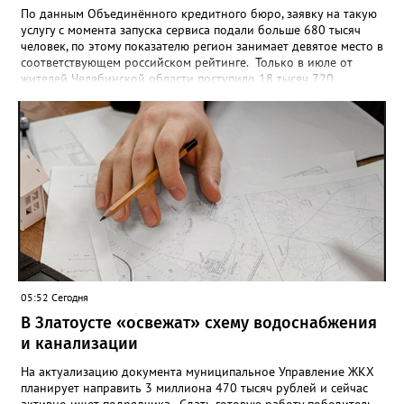
По данным Объединённого кредитного бюро, заявку на такую
услугу с момента запуска сервиса подали больше 680 тысяч
человек, по этому показателю регион занимает девятое место в
соответствующем российском рейтинге. Только в июле от
жителей Челябинской области поступило 18 тысяч 720
заявлений на установку ограничений и около 6700 — на их
снятие. В целом не давать им взаймы сегодня просят 543 с
лишним тысячи человек. Почти 89 тысяч за это время решили
запрет отозвать. При этом, утверждают аналитики бюро,
примерно каждый пятый из тех, кто установил самозапрет,
никогда кредиты не брал, столько же погасили долги недавно,
а больше половины имеют долговые обязательства сейчас.
05:52 Сегодня
В Златоусте «освежат» схему водоснабжения
и канализации
На актуализацию документа муниципальное Управление ЖКХ
планирует направить 3 миллиона 470 тысяч рублей и сейчас
активно ищет подрядчика. Сдать готовую работу победитель