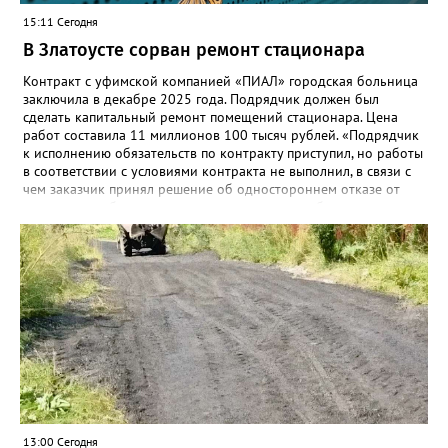
15:11 Сегодня
В Златоусте сорван ремонт стационара
Контракт с уфимской компанией «ПИАЛ» городская больница
заключила в декабре 2025 года. Подрядчик должен был
сделать капитальный ремонт помещений стационара. Цена
работ составила 11 миллионов 100 тысяч рублей. «Подрядчик
к исполнению обязательств по контракту приступил, но работы
в соответствии с условиями контракта не выполнил, в связи с
чем заказчик принял решение об одностороннем отказе от
исполнения обязательств по контракту», – сообщили в
Челябинском УФАС. Антимонопольная служба приняла
решение включить ООО «ПИАЛ» в реестр недобросовестных
поставщиков. В чёрном списке уфимский подрядчик будет два
года.
13:00 Сегодня