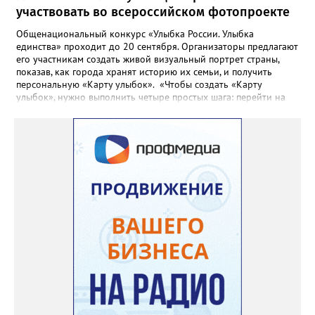
участвовать во всероссийском фотопроекте
Общенациональный конкурс «Улыбка России. Улыбка
единства» проходит до 20 сентября. Организаторы предлагают
его участникам создать живой визуальный портрет страны,
показав, как города хранят историю их семьи, и получить
персональную «Карту улыбок». «Чтобы создать «Карту
улыбок», нужно выполнить четыре простых шага: перейти на
сайт улыбкароссии.рф и нажать кнопку «Собрать карту
улыбок»; загрузить фотографию с улыбкой – подойдёт портрет
одного человека, пары, семьи или нескольких поколений в
одном кадре; отметить один или несколько городов,
связанных с историей семьи или важными воспоминаниями;
добавить подписи к городам, кратко объяснив связь с каждым
из них, указать контакты и подтвердить согласие с правилами
проекта», - говорится в инструкции на сайте проекта. ‍Заявка
может быть семейной, а после модерации стать частью
визуального архива проекта. 20 участников обещают
пригласить на итоговую фотосессию в Москве. Персональную
«Карту улыбок», которую можно скачать, сохранить и
опубликовать в социальных сетях, отмечают в оргкомитете,
получат все, кто улыбнулся.