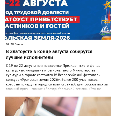
многоквартирного дома, отсутствовало взаимодействие с
ресурсоснабжающей организацией, ЕДДС и иными службами»,
— сообщила начальник Главного управления ГЖИ Ирина
Настенко. В следующий раз, рекомендовали в
Госжилинспекции, службы должны действовать слаженно. И
оперативно делиться информацией со всеми
заинтересованными – от поставщика тепла до конечных
потребителей.
09:28 Вчера
В Златоусте в конце августа соберутся
лучшие исполнители
С 19 по 22 августа при поддержке Президентского фонда
культурных инициатив и регионального Министерства
культуры в городе состоится IV Всероссийский фестиваль-
конкурс «Уральская земля 2026». Более 200 участников,
которые приедут в город со всей страны, будут состязаться за
главный приз – звание «Звезда Уральской земли». «Это не
просто конкурс, а четыре дня живого творчества:
прослушивания участников, мастер-классы от ведущих
наставников, выступления победителей прошлых лет и
приглашённых артистов», - сообщает оргкомитет. Вход на все
фестивальные мероприятия будет свободным. В 2025 году в