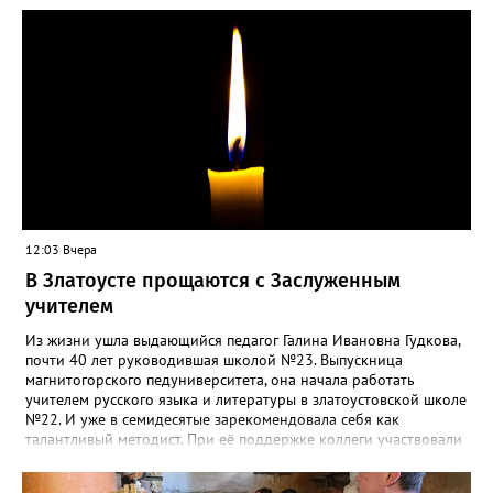
12:03 Вчера
В Златоусте прощаются с Заслуженным
учителем
Из жизни ушла выдающийся педагог Галина Ивановна Гудкова,
почти 40 лет руководившая школой №23. Выпускница
магнитогорского педуниверситета, она начала работать
учителем русского языка и литературы в златоустовской школе
№22. И уже в семидесятые зарекомендовала себя как
талантливый методист. При её поддержке коллеги участвовали
в профессиональных конкурсах и добивались успехов.
«Благодаря её мудрому руководству в школе сформировался