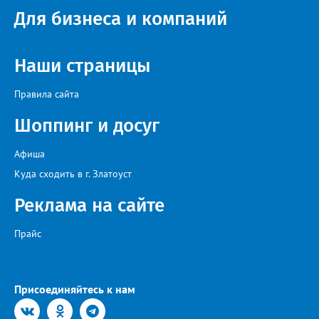
собраны в одном месте, подчеркнули в ведомстве. Причём в
Для бизнеса и компаний
этом случае переход на ТОР станет вообще незаметным.
Наши страницы
Правила сайта
Шоппинг и досуг
Афиша
Куда сходить в г. Златоуст
Реклама на сайте
Прайс
Присоединяйтесь к нам