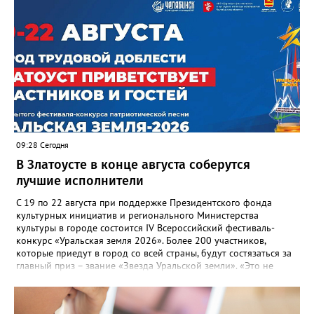
09:28 Сегодня
В Златоусте в конце августа соберутся
лучшие исполнители
С 19 по 22 августа при поддержке Президентского фонда
культурных инициатив и регионального Министерства
культуры в городе состоится IV Всероссийский фестиваль-
конкурс «Уральская земля 2026». Более 200 участников,
которые приедут в город со всей страны, будут состязаться за
главный приз – звание «Звезда Уральской земли». «Это не
просто конкурс, а четыре дня живого творчества:
прослушивания участников, мастер-классы от ведущих
наставников, выступления победителей прошлых лет и