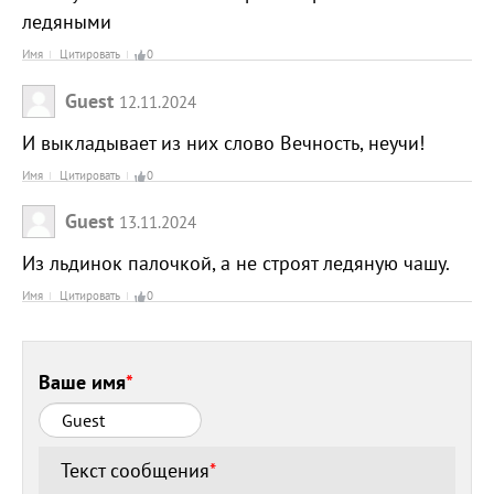
ледяными
Имя
Цитировать
0
Guest
12.11.2024
И выкладывает из них слово Вечность, неучи!
Имя
Цитировать
0
Guest
13.11.2024
Из льдинок палочкой, а не строят ледяную чашу.
Имя
Цитировать
0
Ваше имя
*
Текст сообщения
*