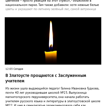
цветение – просто реакция на этот стресс», - объяснили в
национальном парке. Там также добавили: хотя нежные белые
цветы и украшают по-летнему зелёный лес, самой ветренице
такой «рецидив» пользы не приносит, а наоборот, забирает
силы перед долгой зимовкой.
12:03 Сегодня
В Златоусте прощаются с Заслуженным
учителем
Из жизни ушла выдающийся педагог Галина Ивановна Гудкова,
почти 40 лет руководившая школой №23. Выпускница
магнитогорского педуниверситета, она начала работать
учителем русского языка и литературы в златоустовской школе
№22. И уже в семидесятые зарекомендовала себя как