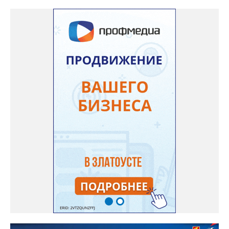
участвовавшие в тренировке представители Госжилинспекции
отметили и недочёты. «Например, управляющие компании
несвоевременно приняли меры для предотвращения
“перемерзания” общей домовой тепловой сети
многоквартирного дома, отсутствовало взаимодействие с
ресурсоснабжающей организацией, ЕДДС и иными службами»,
— сообщила начальник Главного управления ГЖИ Ирина
Настенко. В следующий раз, рекомендовали в
Госжилинспекции, службы должны действовать слаженно. И
оперативно делиться информацией со всеми
заинтересованными – от поставщика тепла до конечных
потребителей.