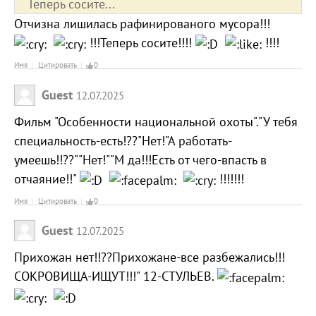
Теперь сосите...
Отчизна лишилась рафинированого мусора!!!
!!!Теперь сосите!!!!
!!!!
Имя
Цитировать
0
Guest
12.07.2025
Фильм "Особенности национальной охоты"."У тебя
специальность-есть!??"Нет!"А работать-
умеешь!!??""Нет!""М да!!!Есть от чего-впасть в
отчаяние!!"
!!!!!!!
Имя
Цитировать
0
Guest
12.07.2025
Прихожан нет!!??Прихожане-все разбежались!!!
СОКРОВИЩА-ИЩУТ!!!" 12-СТУЛЬЕВ.