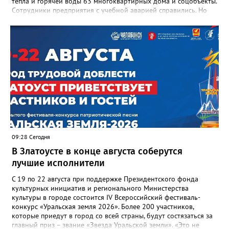
тепла и горячей воды 63 многоквартирных дома и соцобъекты.
Сотрудники предприятия с учебной аварией справились. Но
участвовавшие в тренировке представители Госжилинспекции
отметили и недочёты. «Например, управляющие компании
несвоевременно приняли меры для предотвращения
“перемерзания” общей домовой тепловой сети
многоквартирного дома, отсутствовало взаимодействие с
ресурсоснабжающей организацией, ЕДДС и иными службами»,
— сообщила начальник Главного управления ГЖИ Ирина
Настенко. В следующий раз, рекомендовали в
Госжилинспекции, службы должны действовать слаженно. И
оперативно делиться информацией со всеми
заинтересованными – от поставщика тепла до конечных
потребителей.
09:28 Сегодня
В Златоусте в конце августа соберутся
лучшие исполнители
С 19 по 22 августа при поддержке Президентского фонда
культурных инициатив и регионального Министерства
культуры в городе состоится IV Всероссийский фестиваль-
конкурс «Уральская земля 2026». Более 200 участников,
которые приедут в город со всей страны, будут состязаться за
главный приз – звание «Звезда Уральской земли». «Это не