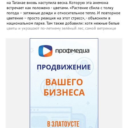
Прованса не любит «вкусную» почву. Добавляйте в посадочную
на Таганае вновь наступила весна. Которую эта анемона
яму гравий и песок – требуется хороший дренаж. В первый год
встречает как положено - цветами. «Растение сбила с толку
Екатерина рекомендует цветы убирать, чтобы силы куста
погода – затяжные дожди и относительное тепло. И повторное
пошли на наращивание корневой системы. А со второго года
цветение – просто реакция на этот стресс», - объяснили в
пусть лаванда цветёт во всю силу! Фото: Екатерина Бойко,
национальном парке. Там также добавили: хотя нежные белые
специально для «Златоуст.инфо». Обсуждение новости здесь
цветы и украшают по-летнему зелёный лес, самой ветренице
ВКОНТАКТЕ https://vk.com/newszlatoust74
такой «рецидив» пользы не приносит, а наоборот, забирает
силы перед долгой зимовкой.