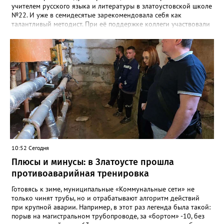
учителем русского языка и литературы в златоустовской школе
№22. И уже в семидесятые зарекомендовала себя как
талантливый методист. При её поддержке коллеги участвовали
в профессиональных конкурсах и добивались успехов.
«Благодаря её мудрому руководству в школе сформировался
сильный педагогический коллектив, объединённый общими
ценностями и любовью к своему делу. Для многих Галина
Ивановна навсегда останется не только талантливым
руководителем, но и настоящим Учителем с большой буквы», -
говорится в сообществе школы №23 во ВКонтакте. Свои
соболезнования семье Галины Ивановны выразил глава
Златоуста Олег Решетников. «Её вклад зафиксирован в
важнейших документах школы, но главное - он остался в
людях: в тех учителях, которых она поддержала, в тех
учениках, которых она вдохновила. Заслуженный учитель РФ,
«Отличник народного просвещения», обладатель медали «За
10:52 Сегодня
доблестный труд», Галина Ивановна оставила не только
награды и документы, но и работающий, живой механизм
Плюсы и минусы: в Златоусте прошла
школы, который продолжает жить её принципами», - говорится
противоаварийная тренировка
в некрологе.
Готовясь к зиме, муниципальные «Коммунальные сети» не
только чинят трубы, но и отрабатывают алгоритм действий
при крупной аварии. Например, в этот раз легенда была такой:
порыв на магистральном трубопроводе, за «бортом» -10, без