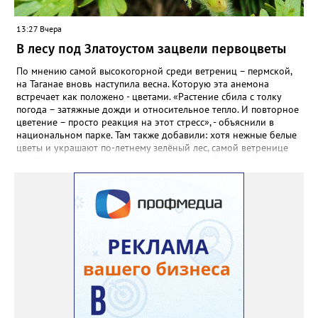
взошли даже без стратификации. После покупки (по весне)
садовод советует сразу убрать семена в холодильник на два
13:27 Вчера
месяца, а место посадки - мульчировать мелкой корой. Семена
самосевом в ней отлично прорастают. Если иногда срезать
В лесу под Златоустом зацвели первоцветы
сухие цветы и стряхивать семена вокруг куртины, лаванда
весной прорастет сама. Ещё один секрет – этот символ
По мнению самой высокогорной среди ветрениц – пермской,
Прованса не любит «вкусную» почву. Добавляйте в посадочную
на Таганае вновь наступила весна. Которую эта анемона
яму гравий и песок – требуется хороший дренаж. В первый год
встречает как положено - цветами. «Растение сбила с толку
Екатерина рекомендует цветы убирать, чтобы силы куста
погода – затяжные дожди и относительное тепло. И повторное
пошли на наращивание корневой системы. А со второго года
цветение – просто реакция на этот стресс», - объяснили в
пусть лаванда цветёт во всю силу! Фото: Екатерина Бойко,
национальном парке. Там также добавили: хотя нежные белые
специально для «Златоуст.инфо». Обсуждение новости здесь
цветы и украшают по-летнему зелёный лес, самой ветренице
ВКОНТАКТЕ https://vk.com/newszlatoust74
такой «рецидив» пользы не приносит, а наоборот, забирает
силы перед долгой зимовкой.