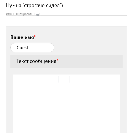
Ну - на "строгаче сидел")
Имя
Цитировать
0
Ваше имя
*
Текст сообщения
*