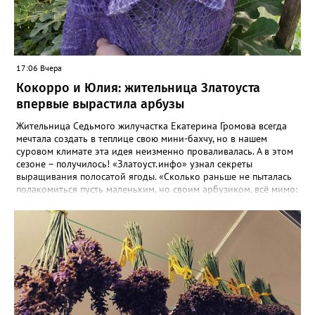
17:06 Вчера
Кокорро и Юлия: жительница Златоуста
впервые вырастила арбузы
Жительница Седьмого жилучастка Екатерина Громова всегда
мечтала создать в теплице свою мини-бахчу, но в нашем
суровом климате эта идея неизменно проваливалась. А в этом
сезоне – получилось! «Златоуст.инфо» узнал секреты
выращивания полосатой ягоды. «Сколько раньше не пыталась
полакомиться пусть маленьким, но своим арбузиком, всё мимо:
вырастали до размера бобов и отваливались, - поделилась со
«Златоуст.инфо» садовод. – В этом году посадила сорт так
называемых северных арбузов – «Юлия», а также «Коккоро»
(он жёлтый и, говорят, очень сладкий). Вот уже первый на пару
кило вызрел. Чтобы не оборвал плеть, подвешиваю своих
полосатиков в сетках из-под овощей или авоськах,
подкармливаю. Не терпится попробовать!». Опытные
бахчеводы из южных регионов в соцсетях посоветовали нашей
землячке: арбуз будет созревшим не раньше, чем с его кожуры