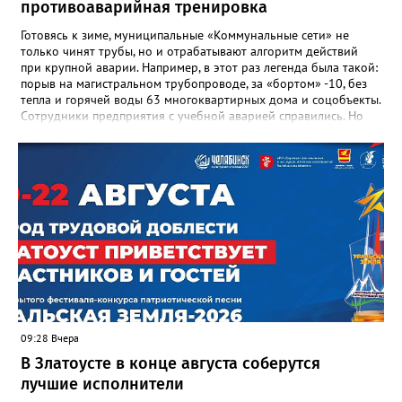
противоаварийная тренировка
в некрологе.
Готовясь к зиме, муниципальные «Коммунальные сети» не
только чинят трубы, но и отрабатывают алгоритм действий
при крупной аварии. Например, в этот раз легенда была такой:
порыв на магистральном трубопроводе, за «бортом» -10, без
тепла и горячей воды 63 многоквартирных дома и соцобъекты.
Сотрудники предприятия с учебной аварией справились. Но
участвовавшие в тренировке представители Госжилинспекции
отметили и недочёты. «Например, управляющие компании
несвоевременно приняли меры для предотвращения
“перемерзания” общей домовой тепловой сети
многоквартирного дома, отсутствовало взаимодействие с
ресурсоснабжающей организацией, ЕДДС и иными службами»,
— сообщила начальник Главного управления ГЖИ Ирина
Настенко. В следующий раз, рекомендовали в
Госжилинспекции, службы должны действовать слаженно. И
оперативно делиться информацией со всеми
заинтересованными – от поставщика тепла до конечных
потребителей.
09:28 Вчера
В Златоусте в конце августа соберутся
лучшие исполнители