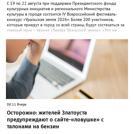
С 19 по 22 августа при поддержке Президентского фонда
культурных инициатив и регионального Министерства
культуры в городе состоится IV Всероссийский фестиваль-
конкурс «Уральская земля 2026». Более 200 участников,
которые приедут в город со всей страны, будут состязаться за
главный приз – звание «Звезда Уральской земли». «Это не
просто конкурс, а четыре дня живого творчества:
прослушивания участников, мастер-классы от ведущих
наставников, выступления победителей прошлых лет и
приглашённых артистов», - сообщает оргкомитет. Вход на все
фестивальные мероприятия будет свободным. В 2025 году в
фестивале участвовали 26 финалистов из городов
Челябинской, Свердловской, Курганской, Оренбургской
областей, Ханты-Мансийского автономного округа и
Республики Башкортостан. Приглашённой звездой стал
идейный вдохновитель, организатор фестиваля, эстрадный
певец, победитель главного патриотического конкурса страны
«Солдатский конверт», лауреат премии в области культуры и
искусства «Золотая лира», участник телевизионных проектов
08:11 Вчера
на Первом канале, обладатель звания «Голос страны» Алексей
Ковин.
Осторожно: жителей Златоуста
предупреждают о сайте-«ловушке» с
талонами на бензин