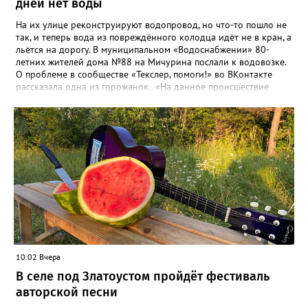
дней нет воды
На их улице реконструируют водопровод, но что-то пошло не
так, и теперь вода из повреждённого колодца идёт не в кран, а
льётся на дорогу. В муниципальном «Водоснабжении» 80-
летних жителей дома №88 на Мичурина послали к водовозке.
О проблеме в сообществе «Текслер, помоги!» во ВКонтакте
рассказала одна из горожанок. «На данное происшествие
аварийная бригада до сих пор не приехала, и по словам
гл.инженера Шепелева А.Н. из обслуживающей организации
МУП ЗГО "Златоустовское Водоснабжение" ул. Островского, 7,
никакие работы по восстановлению подачи воды в дом
проводиться не будут. Вот уже шесть дней пенсионеры без
воды!», - пишет возмущённая женщина (стиль, орфография и
пунктуация авторские). Под обращением есть комментарий
пользователя под ником Olga Vyacheslavovna. Она сообщает:
сейчас МУП «Водоснабжение» ведёт реконструкцию сетей в
посёлке и работать приходится в сложных условиях горной
местности. «К сожалению, в процессе бурения иногда
выявляются или случайно повреждаются существующие вводы
малого диаметра, - отмечает Olga Vyacheslavovna. - Зачастую
10:02 Вчера
такие вводы не отражены в исполнительной документации
либо проходят в непосредственной близости от трассы
В селе под Златоустом пройдёт фестиваль
строительства. Каждый подобный случай требует отдельного
авторской песни
обследования и последующего восстановления. Несмотря на