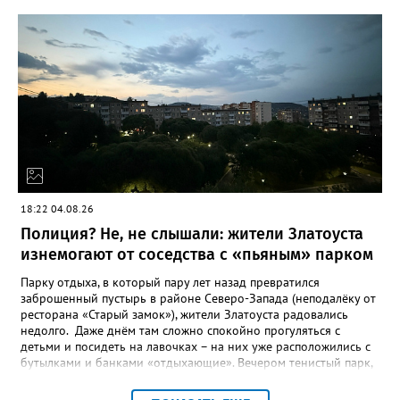
«Церемония закрытия финала прошла в Сибирском
федеральном университете с участием Президента Российской
Федерации Владимира Путина, который поздравил участников
с успешным завершением конкурса и отметил значимость
проекта для развития талантливой молодёжи», - сообщили в
Движении Первых Златоуста. Победителей Всероссийского
конкурса «Большая перемена» ждёт многодневное
«Путешествие мечты» на специальном поезде РЖД по
маршруту Москва-Владивосток с остановками на Байкале и
космодроме Байконур, а также в крупных городах по дороге.
18:22 04.08.26
Полиция? Не, не слышали: жители Златоуста
изнемогают от соседства с «пьяным» парком
Парку отдыха, в который пару лет назад превратился
заброшенный пустырь в районе Северо-Запада (неподалёку от
ресторана «Старый замок»), жители Златоуста радовались
недолго. Даже днём там сложно спокойно прогуляться с
детьми и посидеть на лавочках – на них уже расположились с
бутылками и банками «отдыхающие». Вечером тенистый парк,
мило освещённый уютными фонарями, и вовсе становится
пристанищем многочисленных «пьяных» компаний, и жители