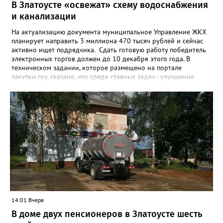
В Златоусте «освежат» схему водоснабжения
и канализации
На актуализацию документа муниципальное Управление ЖКХ
планирует направить 3 миллиона 470 тысяч рублей и сейчас
активно ищет подрядчика. Сдать готовую работу победитель
электронных торгов должен до 10 декабря этого года. В
техническом задании, которое размещено на портале
закупки.гоу, сказано, что среди главных задач - улучшение
качества жизни и охраны здоровья златоустовцев и
повышение энергоэффективности систем. Кроме электронных
схем, исполнителю нужно разработать предложения по
строительству и реконструкции водоснабжения и канализации,
оценив размер вложений, а также представить перечень
бесхозных объектов и возможные сценарии развития этой
сферы городского хозяйства. В июне 2025 года
«Златоуст.инфо» сообщал о подобных торгах. Тогда цена
вопроса была почти в три раза выше - 9 миллионов 13 тысяч
486 рублей, а в списке работ была разработка электронной
системы ливнёвок.
14:01 Вчера
В доме двух пенсионеров в Златоусте шесть