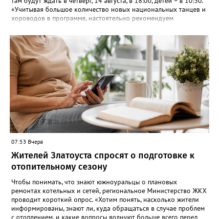
там будут ждать в четверг, 14 августа, в 18:00, детей – в 10:30.
«Учитывая большое количество новых национальных танцев и
хороводов в программе, настоятельно рекомендуем
познакомиться с ними на репетициях, которые пройдут 6
(четверг) и 11 (вторник) августа в 18:00 на той же площади, -
сообщают организаторы. И добавляют: - Репетиции состоятся в
любую погоду! Если не на открытом воздухе, то в большом
зале на 5-ом этаже». Праздники для детей и взрослых в этом
году будут объединены общим названием «Златоустовский
народ, вставай в единый хоровод!».
07:53 Вчера
Жителей Златоуста спросят о подготовке к
отопительному сезону
Чтобы понимать, что знают южноуральцы о плановых
ремонтах котельных и сетей, региональное Министерство ЖКХ
проводит короткий опрос. «Хотим понять, насколько жители
информированы, знают ли, куда обращаться в случае проблем
с отоплением, и какие вопросы волнуют больше всего перед