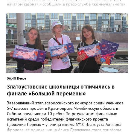
началом сезона», - сообщили в пресс-службе «коммунального»
ведомства. В анкете, с которой ознакомился «Златоуст.инфо»,
6 вопросов. Южноуральцам, например, предлагают поделиться
опасениями, мучающими их накануне зимы. Среди вариантов:
своевременное начало отопительного сезона, температура в
квартире, возможные аварии и перебои, размер платы за
отопление. А также поставить оценку работе управляющей
компании – в диапазоне от «Безусловно хорошо» до
«Безусловно плохо». «Опрос займет всего пару минут, но ваши
ответы помогут обратить внимание на темы, которые
действительно важны для людей», - утверждают в
министерстве.
06:48 Вчера
Златоустовские школьницы отличились в
финале «Большой перемены»
Завершающий этап всероссийского конкурса среди учеников
5-7 классов прошёл в Красноярске. Челябинскую область в
Сибири представили 10 ребят. По результатам финальных
испытаний среди победителей флагманского проекта
Движения Первых – ученица школы №10 Златоуста Аделина
Фролова, её однокашница Алиса Девлешева стала призёром.