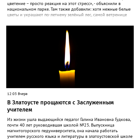
цветение – просто реакция на этот стресс», - объяснили в
национальном парке. Там также добавили: хотя нежные белые
цветы и украшают по-летнему зелёный лес, самой ветренице
такой «рецидив» пользы не приносит, а наоборот, забирает
силы перед долгой зимовкой.
12:03 Вчера
В Златоусте прощаются с Заслуженным
учителем
Из жизни ушла выдающийся педагог Галина Ивановна Гудкова,
почти 40 лет руководившая школой №23. Выпускница
магнитогорского педуниверситета, она начала работать
учителем русского языка и литературы в златоустовской школе