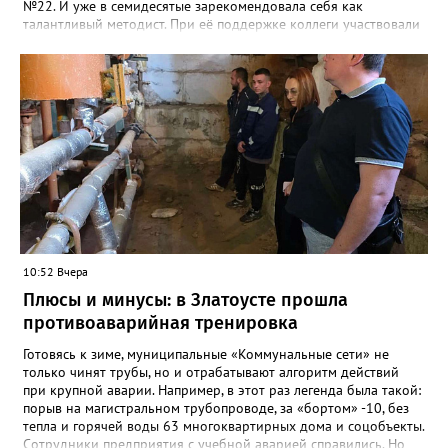
№22. И уже в семидесятые зарекомендовала себя как
талантливый методист. При её поддержке коллеги участвовали
в профессиональных конкурсах и добивались успехов.
«Благодаря её мудрому руководству в школе сформировался
сильный педагогический коллектив, объединённый общими
ценностями и любовью к своему делу. Для многих Галина
Ивановна навсегда останется не только талантливым
руководителем, но и настоящим Учителем с большой буквы», -
говорится в сообществе школы №23 во ВКонтакте. Свои
соболезнования семье Галины Ивановны выразил глава
Златоуста Олег Решетников. «Её вклад зафиксирован в
важнейших документах школы, но главное - он остался в
людях: в тех учителях, которых она поддержала, в тех
учениках, которых она вдохновила. Заслуженный учитель РФ,
«Отличник народного просвещения», обладатель медали «За
10:52 Вчера
доблестный труд», Галина Ивановна оставила не только
награды и документы, но и работающий, живой механизм
Плюсы и минусы: в Златоусте прошла
школы, который продолжает жить её принципами», - говорится
противоаварийная тренировка
в некрологе.
Готовясь к зиме, муниципальные «Коммунальные сети» не
только чинят трубы, но и отрабатывают алгоритм действий
при крупной аварии. Например, в этот раз легенда была такой:
порыв на магистральном трубопроводе, за «бортом» -10, без
тепла и горячей воды 63 многоквартирных дома и соцобъекты.
Сотрудники предприятия с учебной аварией справились. Но