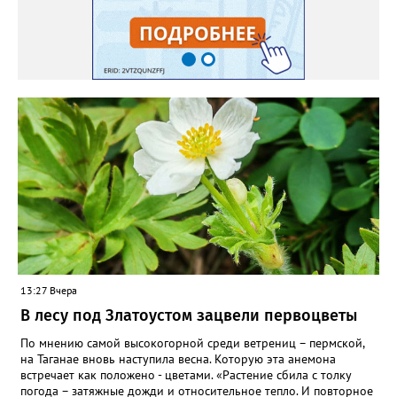
яму гравий и песок – требуется хороший дренаж. В первый год
Екатерина рекомендует цветы убирать, чтобы силы куста
пошли на наращивание корневой системы. А со второго года
пусть лаванда цветёт во всю силу! Фото: Екатерина Бойко,
специально для «Златоуст.инфо». Обсуждение новости здесь
ВКОНТАКТЕ https://vk.com/newszlatoust74
13:27 Вчера
В лесу под Златоустом зацвели первоцветы
По мнению самой высокогорной среди ветрениц – пермской,
на Таганае вновь наступила весна. Которую эта анемона
встречает как положено - цветами. «Растение сбила с толку
погода – затяжные дожди и относительное тепло. И повторное