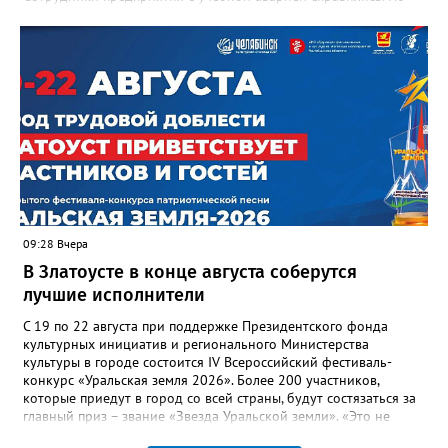
участвовавшие в тренировке представители Госжилинспекции
отметили и недочёты. «Например, управляющие компании
несвоевременно приняли меры для предотвращения
“перемерзания” общей домовой тепловой сети
многоквартирного дома, отсутствовало взаимодействие с
ресурсоснабжающей организацией, ЕДДС и иными службами»,
— сообщила начальник Главного управления ГЖИ Ирина
Настенко. В следующий раз, рекомендовали в
Госжилинспекции, службы должны действовать слаженно. И
оперативно делиться информацией со всеми
заинтересованными – от поставщика тепла до конечных
потребителей.
09:28 Вчера
В Златоусте в конце августа соберутся
лучшие исполнители
С 19 по 22 августа при поддержке Президентского фонда
культурных инициатив и регионального Министерства
культуры в городе состоится IV Всероссийский фестиваль-
конкурс «Уральская земля 2026». Более 200 участников,
которые приедут в город со всей страны, будут состязаться за
главный приз – звание «Звезда Уральской земли». «Это не
просто конкурс, а четыре дня живого творчества: