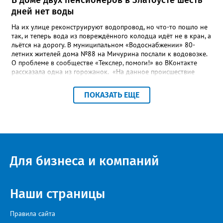
дней нет воды
На их улице реконструируют водопровод, но что-то пошло не
так, и теперь вода из повреждённого колодца идёт не в кран, а
льётся на дорогу. В муниципальном «Водоснабжении» 80-
летних жителей дома №88 на Мичурина послали к водовозке.
О проблеме в сообществе «Текслер, помоги!» во ВКонтакте
рассказала одна из горожанок. «На данное происшествие
аварийная бригада до сих пор не приехала, и по словам
гл.инженера Шепелева А.Н. из обслуживающей организации
ПОКАЗАТЬ ЕЩЕ
МУП ЗГО "Златоустовское Водоснабжение" ул. Островского, 7,
никакие работы по восстановлению подачи воды в дом
проводиться не будут. Вот уже шесть дней пенсионеры без
воды!», - пишет возмущённая женщина (стиль, орфография и
пунктуация авторские). Под обращением есть комментарий
пользователя под ником Olga Vyacheslavovna. Она сообщает:
сейчас МУП «Водоснабжение» ведёт реконструкцию сетей в
Для бизнеса и компаний
посёлке и работать приходится в сложных условиях горной
местности. «К сожалению, в процессе бурения иногда
выявляются или случайно повреждаются существующие вводы
малого диаметра, - отмечает Olga Vyacheslavovna. - Зачастую
Наши страницы
такие вводы не отражены в исполнительной документации
либо проходят в непосредственной близости от трассы
Правила сайта
строительства. Каждый подобный случай требует отдельного