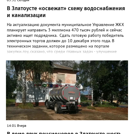
В Златоусте «освежат» схему водоснабжения
и канализации
На актуализацию документа муниципальное Управление ЖКХ
планирует направить 3 миллиона 470 тысяч рублей и сейчас
активно ищет подрядчика. Сдать готовую работу победитель
электронных торгов должен до 10 декабря этого года. В
техническом задании, которое размещено на портале
закупки.гоу, сказано, что среди главных задач - улучшение
качества жизни и охраны здоровья златоустовцев и
повышение энергоэффективности систем. Кроме электронных
схем, исполнителю нужно разработать предложения по
строительству и реконструкции водоснабжения и канализации,
оценив размер вложений, а также представить перечень
бесхозных объектов и возможные сценарии развития этой
сферы городского хозяйства. В июне 2025 года
«Златоуст.инфо» сообщал о подобных торгах. Тогда цена
вопроса была почти в три раза выше - 9 миллионов 13 тысяч
486 рублей, а в списке работ была разработка электронной
системы ливнёвок.
14:01 Вчера
В доме двух пенсионеров в Златоусте шесть