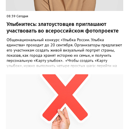
08:39 Сегодня
Улыбнитесь: златоустовцев приглашают
участвовать во всероссийском фотопроекте
Общенациональный конкурс «Улыбка России. Улыбка
единства» проходит до 20 сентября. Организаторы предлагают
его участникам создать живой визуальный портрет страны,
показав, как города хранят историю их семьи, и получить
персональную «Карту улыбок». «Чтобы создать «Карту
улыбок», нужно выполнить четыре простых шага: перейти на
сайт улыбкароссии.рф и нажать кнопку «Собрать карту
улыбок»; загрузить фотографию с улыбкой – подойдёт портрет
одного человека, пары, семьи или нескольких поколений в
одном кадре; отметить один или несколько городов,
связанных с историей семьи или важными воспоминаниями;
добавить подписи к городам, кратко объяснив связь с каждым
из них, указать контакты и подтвердить согласие с правилами
проекта», - говорится в инструкции на сайте проекта. ‍Заявка
может быть семейной, а после модерации стать частью
визуального архива проекта. 20 участников обещают
пригласить на итоговую фотосессию в Москве. Персональную
«Карту улыбок», которую можно скачать, сохранить и