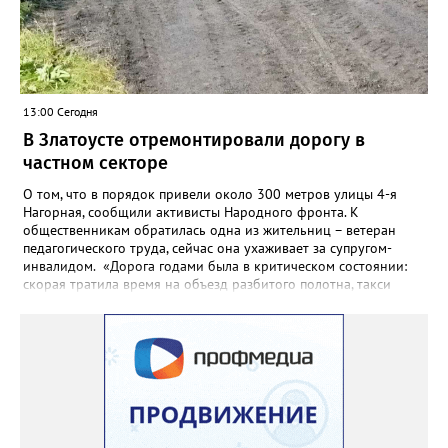
13:00 Сегодня
В Златоусте отремонтировали дорогу в
частном секторе
О том, что в порядок привели около 300 метров улицы 4-я
Нагорная, сообщили активисты Народного фронта. К
общественникам обратилась одна из жительниц – ветеран
педагогического труда, сейчас она ухаживает за супругом-
инвалидом. «Дорога годами была в критическом состоянии:
скорая тратила время на объезд разбитого полотна, такси
порой отказывались пробираться к домам, щадя подвеску, а
однажды реанимация не смогла добраться до больного.
Жители писали в администрацию города и другие инстанции,
пытались ремонтировать дорогу своими силами – всё тщетно»,
– рассказали в ОНФ. Общественники подчеркнули: именно
они добились, чтобы участок разровняли и отсыпали. Для
этого потребовалось обратиться в мэрию Златоуста.