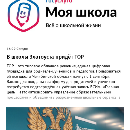
16:29 Сегодня
В школы Златоуста придёт ТОР
ТОР – это типовое облачное решение, единая цифровая
площадка для родителей, учеников и педагогов. Пользоваться
ей все школы Челябинской области начнут с 1 сентября.
Важно: для входа на платформу для родителей и учеников
потребуется подтверждённая учётная запись ЕСИА. «Главная
цель – автоматизировать управление образовательными
процессами и объединить разрозненные школьные сервисы в
одну безопасную государственную экосистему, - сообщили в
региональном министерстве образования. - Платформа ТОР
“Моя школа” объединит все школьные сервисы в единую
безопасную государственную экосистему. Предполагается, что
переход пройдёт максимально комфортно для пользователей».
Привычные функции - оценки, расписание, домашние задания,