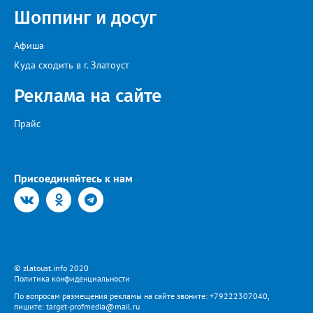
обследования и последующего восстановления. Несмотря на
Шоппинг и досуг
возникающие сложности, предприятие ежедневно
обеспечивает жителей питьевой водой. Подвоз воды
организован с 17:00 до 20:00 у магазина “Олеся”».
Афиша
Представитель «Водоснабжения» уверяет: предприятие делает
всё возможное, «чтобы завершить восстановительные работы в
Куда сходить в г. Златоуст
кратчайшие сроки». И благодарит за «терпение и понимание».
Когда будет восстановлена подача воды в дом №88 в
Реклама на сайте
комментарии не уточняется.
Прайс
Присоединяйтесь к нам
© zlatoust.info 2020
Политика конфиденциальности
По вопросам размещения рекламы на сайте звоните: +79222307040,
пишите: target-profmedia@mail.ru