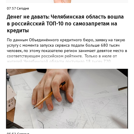
опубликовать в социальных сетях, отмечают в оргкомитете,
07:57 Сегодня
получат все, кто улыбнулся.
Денег не давать: Челябинская область вошла
в российсский ТОП-10 по самозапретам на
кредиты
По данным Объединённого кредитного бюро, заявку на такую
услугу с момента запуска сервиса подали больше 680 тысяч
человек, по этому показателю регион занимает девятое место в
соответствующем российском рейтинге. Только в июле от
жителей Челябинской области поступило 18 тысяч 720
заявлений на установку ограничений и около 6700 — на их
снятие. В целом не давать им взаймы сегодня просят 543 с
лишним тысячи человек. Почти 89 тысяч за это время решили
запрет отозвать. При этом, утверждают аналитики бюро,
примерно каждый пятый из тех, кто установил самозапрет,
никогда кредиты не брал, столько же погасили долги недавно,
а больше половины имеют долговые обязательства сейчас.
05:52 Сегодня