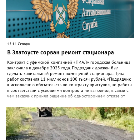
связь с учителями, знакомые пользователям экосистемы
«Госуслуги Моя школа», не просто сохранятся, они будут
собраны в одном месте, подчеркнули в ведомстве. Причём в
этом случае переход на ТОР станет вообще незаметным.
15:11 Сегодня
В Златоусте сорван ремонт стационара
Контракт с уфимской компанией «ПИАЛ» городская больница
заключила в декабре 2025 года. Подрядчик должен был
сделать капитальный ремонт помещений стационара. Цена
работ составила 11 миллионов 100 тысяч рублей. «Подрядчик
к исполнению обязательств по контракту приступил, но работы
в соответствии с условиями контракта не выполнил, в связи с
чем заказчик принял решение об одностороннем отказе от
исполнения обязательств по контракту», – сообщили в
Челябинском УФАС. Антимонопольная служба приняла
решение включить ООО «ПИАЛ» в реестр недобросовестных
поставщиков. В чёрном списке уфимский подрядчик будет два
года.