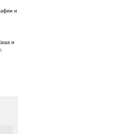
рафии и
Маша и
,