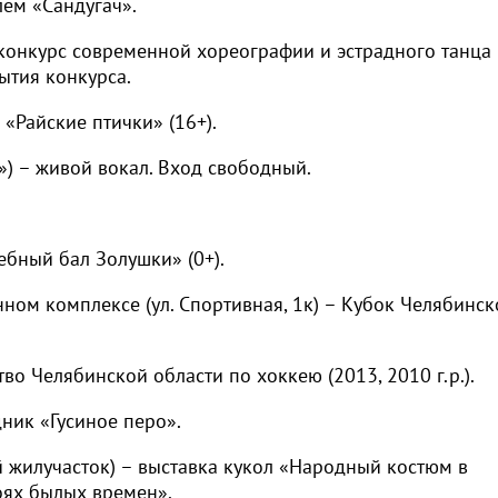
лем «Сандугач».
 конкурс современной хореографии и эстрадного танца
ытия конкурса.
 «Райские птички» (16+).
») – живой вокал. Вход свободный.
ебный бал Золушки» (0+).
ом комплексе (ул. Спортивная, 1к) – Кубок Челябинск
тво Челябинской области по хоккею (2013, 2010 г.р.).
дник «Гусиное перо».
ой жилучасток) – выставка кукол «Народный костюм в
оях былых времен».