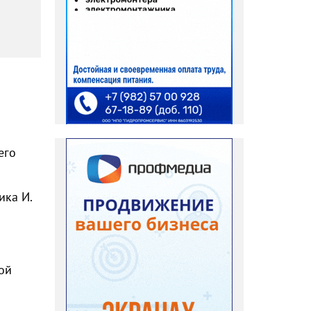
ы
его
ика И.
ой