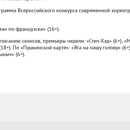
рограмма Всероссийского конкурса современной хореог
ман по-французски» (16+).
списанию сеансов, премьеры недели: «Стич-Хэд» (6+), «
(18+). По «Пушкинской карте»: «Яга на нашу голову» (6+)
ыныч» (6+).