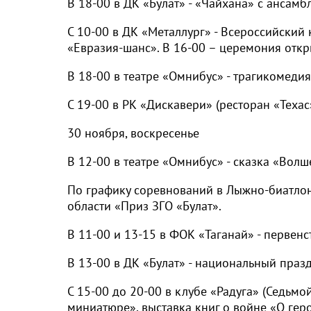
В 18-00 в ДК «Булат» - «Чайхана» с ансамб
С 10-00 в ДК «Металлург» - Всероссийский
«Евразия-шанс». В 16-00 – церемония откр
В 18-00 в театре «Омнибус» - трагикомедия
С 19-00 в РК «Дискавери» (ресторан «Техас
30 ноября, воскресенье
В 12-00 в театре «Омнибус» - сказка «Волш
По графику соревнований в Лыжно-биатлонн
области «Приз ЗГО «Булат».
В 11-00 и 13-15 в ФОК «Таганай» - первенс
В 13-00 в ДК «Булат» - национальный праз
С 15-00 до 20-00 в клубе «Радуга» (Седьм
миниатюре», выставка книг о войне «О гер