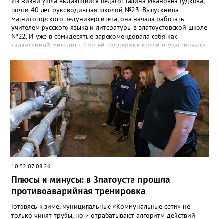
Из жизни ушла выдающийся педагог Галина Ивановна Гудкова,
почти 40 лет руководившая школой №23. Выпускница
магнитогорского педуниверситета, она начала работать
учителем русского языка и литературы в златоустовской школе
№22. И уже в семидесятые зарекомендовала себя как
талантливый методист. При её поддержке коллеги участвовали
в профессиональных конкурсах и добивались успехов.
«Благодаря её мудрому руководству в школе сформировался
сильный педагогический коллектив, объединённый общими
ценностями и любовью к своему делу. Для многих Галина
Ивановна навсегда останется не только талантливым
руководителем, но и настоящим Учителем с большой буквы», -
говорится в сообществе школы №23 во ВКонтакте. Свои
соболезнования семье Галины Ивановны выразил глава
Златоуста Олег Решетников. «Её вклад зафиксирован в
важнейших документах школы, но главное - он остался в
людях: в тех учителях, которых она поддержала, в тех
учениках, которых она вдохновила. Заслуженный учитель РФ,
«Отличник народного просвещения», обладатель медали «За
10:52 07.08.26
доблестный труд», Галина Ивановна оставила не только
награды и документы, но и работающий, живой механизм
Плюсы и минусы: в Златоусте прошла
школы, который продолжает жить её принципами», - говорится
противоаварийная тренировка
в некрологе.
Готовясь к зиме, муниципальные «Коммунальные сети» не
только чинят трубы, но и отрабатывают алгоритм действий