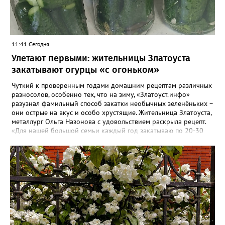
11:41 Сегодня
Улетают первыми: жительницы Златоуста
закатывают огурцы «с огоньком»
Чуткий к проверенным годами домашним рецептам различных
разносолов, особенно тех, что на зиму, «Златоуст.инфо»
разузнал фамильный способ закатки необычных зеленёньких –
они острые на вкус и особо хрустящие. Жительница Златоуста,
металлург Ольга Назонова с удовольствием раскрыла рецепт.
«Для нашей большой семьи каждый год закатываю по 20-30
банок таких огурчиков «с огоньком», но они всё равно
улетают со стола первыми, а гости неизменно просят рецепт, -
отметила Ольга. – Несмотря на это неласковое лето, парники
уже полны огурцов. Запаситесь любым недорогим острым
кетчупом и попробуйте наш семейный рецепт. Дети называют
его «Бомбяо». Первое, советует Ольга, - замачиваем огурцы в
воде на 2-3 часа. Тщательно моем и обрезаем «попки». На дно
литровой банки кладём листья хрена, укроп, чеснок, лавровый
лист, перец горошком. Для маринада понадобится 1,25 литра
воды, 2 столовых ложки соли, стакан сахара, 0,5 стакана уксуса