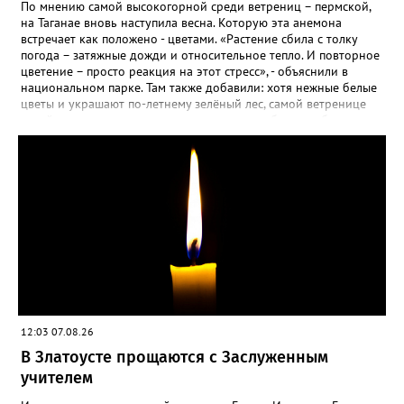
весной прорастет сама. Ещё один секрет – этот символ
По мнению самой высокогорной среди ветрениц – пермской,
Прованса не любит «вкусную» почву. Добавляйте в посадочную
на Таганае вновь наступила весна. Которую эта анемона
яму гравий и песок – требуется хороший дренаж. В первый год
встречает как положено - цветами. «Растение сбила с толку
Екатерина рекомендует цветы убирать, чтобы силы куста
погода – затяжные дожди и относительное тепло. И повторное
пошли на наращивание корневой системы. А со второго года
цветение – просто реакция на этот стресс», - объяснили в
пусть лаванда цветёт во всю силу! Фото: Екатерина Бойко,
национальном парке. Там также добавили: хотя нежные белые
специально для «Златоуст.инфо». Обсуждение новости здесь
цветы и украшают по-летнему зелёный лес, самой ветренице
ВКОНТАКТЕ https://vk.com/newszlatoust74
такой «рецидив» пользы не приносит, а наоборот, забирает
силы перед долгой зимовкой.
12:03 07.08.26
В Златоусте прощаются с Заслуженным
учителем