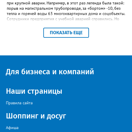
при крупной аварии. Например, в этот раз легенда была такой:
порыв на магистральном трубопроводе, за «бортом» -10, без
тепла и горячей воды 63 многоквартирных дома и соцобъекты.
Сотрудники предприятия с учебной аварией справились. Но
участвовавшие в тренировке представители Госжилинспекции
отметили и недочёты. «Например, управляющие компании
ПОКАЗАТЬ ЕЩЕ
несвоевременно приняли меры для предотвращения
“перемерзания” общей домовой тепловой сети
многоквартирного дома, отсутствовало взаимодействие с
ресурсоснабжающей организацией, ЕДДС и иными службами»,
— сообщила начальник Главного управления ГЖИ Ирина
Настенко. В следующий раз, рекомендовали в
Госжилинспекции, службы должны действовать слаженно. И
Для бизнеса и компаний
оперативно делиться информацией со всеми
заинтересованными – от поставщика тепла до конечных
потребителей.
Наши страницы
Правила сайта
Шоппинг и досуг
Афиша