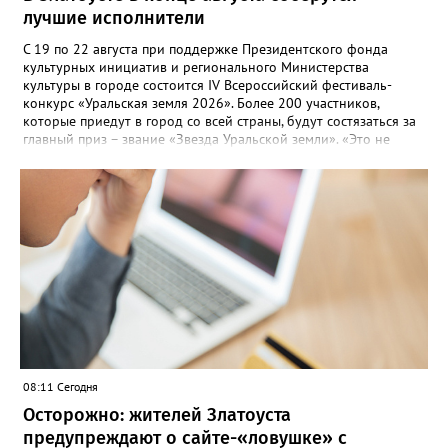
лучшие исполнители
С 19 по 22 августа при поддержке Президентского фонда
культурных инициатив и регионального Министерства
культуры в городе состоится IV Всероссийский фестиваль-
конкурс «Уральская земля 2026». Более 200 участников,
которые приедут в город со всей страны, будут состязаться за
главный приз – звание «Звезда Уральской земли». «Это не
просто конкурс, а четыре дня живого творчества:
прослушивания участников, мастер-классы от ведущих
наставников, выступления победителей прошлых лет и
приглашённых артистов», - сообщает оргкомитет. Вход на все
фестивальные мероприятия будет свободным. В 2025 году в
фестивале участвовали 26 финалистов из городов
Челябинской, Свердловской, Курганской, Оренбургской
областей, Ханты-Мансийского автономного округа и
Республики Башкортостан. Приглашённой звездой стал
идейный вдохновитель, организатор фестиваля, эстрадный
певец, победитель главного патриотического конкурса страны
«Солдатский конверт», лауреат премии в области культуры и
искусства «Золотая лира», участник телевизионных проектов
08:11 Сегодня
на Первом канале, обладатель звания «Голос страны» Алексей
Ковин.
Осторожно: жителей Златоуста
предупреждают о сайте-«ловушке» с