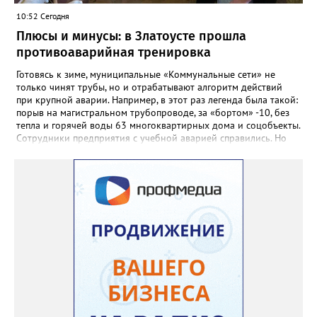
«Отличник народного просвещения», обладатель медали «За
10:52 Сегодня
доблестный труд», Галина Ивановна оставила не только
награды и документы, но и работающий, живой механизм
Плюсы и минусы: в Златоусте прошла
школы, который продолжает жить её принципами», - говорится
противоаварийная тренировка
в некрологе.
Готовясь к зиме, муниципальные «Коммунальные сети» не
только чинят трубы, но и отрабатывают алгоритм действий
при крупной аварии. Например, в этот раз легенда была такой:
порыв на магистральном трубопроводе, за «бортом» -10, без
тепла и горячей воды 63 многоквартирных дома и соцобъекты.
Сотрудники предприятия с учебной аварией справились. Но
участвовавшие в тренировке представители Госжилинспекции
отметили и недочёты. «Например, управляющие компании
несвоевременно приняли меры для предотвращения
“перемерзания” общей домовой тепловой сети
многоквартирного дома, отсутствовало взаимодействие с
ресурсоснабжающей организацией, ЕДДС и иными службами»,
— сообщила начальник Главного управления ГЖИ Ирина
Настенко. В следующий раз, рекомендовали в
Госжилинспекции, службы должны действовать слаженно. И
оперативно делиться информацией со всеми
заинтересованными – от поставщика тепла до конечных
потребителей.