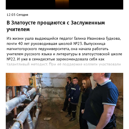
12:03 Сегодня
В Златоусте прощаются с Заслуженным
учителем
Из жизни ушла выдающийся педагог Галина Ивановна Гудкова,
почти 40 лет руководившая школой №23. Выпускница
магнитогорского педуниверситета, она начала работать
учителем русского языка и литературы в златоустовской школе
№22. И уже в семидесятые зарекомендовала себя как
талантливый методист. При её поддержке коллеги участвовали
в профессиональных конкурсах и добивались успехов.
«Благодаря её мудрому руководству в школе сформировался
сильный педагогический коллектив, объединённый общими
ценностями и любовью к своему делу. Для многих Галина
Ивановна навсегда останется не только талантливым
руководителем, но и настоящим Учителем с большой буквы», -
говорится в сообществе школы №23 во ВКонтакте. Свои
соболезнования семье Галины Ивановны выразил глава
Златоуста Олег Решетников. «Её вклад зафиксирован в
важнейших документах школы, но главное - он остался в
людях: в тех учителях, которых она поддержала, в тех
учениках, которых она вдохновила. Заслуженный учитель РФ,