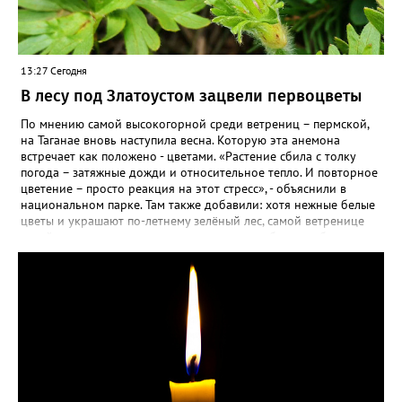
13:27 Сегодня
В лесу под Златоустом зацвели первоцветы
По мнению самой высокогорной среди ветрениц – пермской,
на Таганае вновь наступила весна. Которую эта анемона
встречает как положено - цветами. «Растение сбила с толку
погода – затяжные дожди и относительное тепло. И повторное
цветение – просто реакция на этот стресс», - объяснили в
национальном парке. Там также добавили: хотя нежные белые
цветы и украшают по-летнему зелёный лес, самой ветренице
такой «рецидив» пользы не приносит, а наоборот, забирает
силы перед долгой зимовкой.